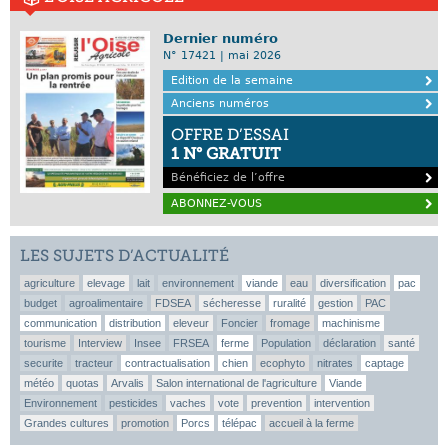
Dernier numéro
N° 17421 | mai 2026
Edition de la semaine
Anciens numéros
OFFRE D’ESSAI
1 N° GRATUIT
Bénéficiez de l’offre
ABONNEZ-VOUS
LES SUJETS D’ACTUALITÉ
agriculture
elevage
lait
environnement
viande
eau
diversification
pac
budget
agroalimentaire
FDSEA
sécheresse
ruralité
gestion
PAC
communication
distribution
eleveur
Foncier
fromage
machinisme
tourisme
Interview
Insee
FRSEA
ferme
Population
déclaration
santé
securite
tracteur
contractualisation
chien
ecophyto
nitrates
captage
météo
quotas
Arvalis
Salon international de l'agriculture
Viande
Environnement
pesticides
vaches
vote
prevention
intervention
Grandes cultures
promotion
Porcs
télépac
accueil à la ferme