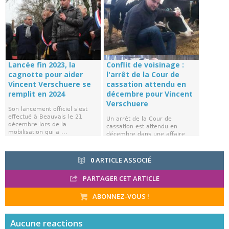
Lancée fin 2023, la
Conflit de voisinage :
cagnotte pour aider
l'arrêt de la Cour de
Vincent Verschuere se
cassation attendu en
remplit en 2024
décembre pour Vincent
Verschuere
Son lancement officiel s'est
effectué à Beauvais le 21
Un arrêt de la Cour de
décembre lors de la
cassation est attendu en
mobilisation qui a ...
décembre dans une affaire
emblématique des procès ...
0
ARTICLE ASSOCIÉ
PARTAGER CET ARTICLE
ABONNEZ-VOUS !
Aucune
reactions