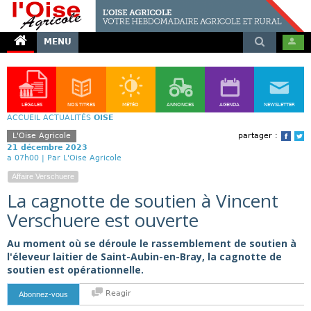
MENU
LÉGALES
NOS TITRES
MÉTÉO
ANNONCES
AGENDA
NEWSLETTER
ACCUEIL
ACTUALITÉS
OISE
L'Oise Agricole
partager :
Face
T
21 décembre 2023
a 07h00 |
Par L'Oise Agricole
Affaire Verschuere
La cagnotte de soutien à Vincent
Verschuere est ouverte
Au moment où se déroule le rassemblement de soutien à
l'éleveur laitier de Saint-Aubin-en-Bray, la cagnotte de
soutien est opérationnelle.
Reagir
Abonnez-vous