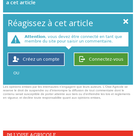
a cet article
Réagissez à cet article
Attention
, vous devez être connecté en tant que
membre du site pour saisir un commentaire.
Créez un compte
Connectez-vous
OU
Les opinions emises par les internautes n'engagent que leurs auteurs. L'Oise Agricole se
reserve le droit de suspendre ou d'interrompre la diffusion de tout commentaire dont le
contenu serait susceptible de porter atteinte aux tiers ou d'enfreindre les lois et reglements
en vigueur, et decline toute responsabilite quant aux opinions emises,
L'OISE AGRICOLE