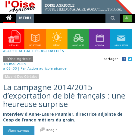
MENU
LÉGALES
NOS TITRES
MÉTÉO
ANNONCES
AGENDA
NEWSLETTER
ACCUEIL
ACTUALITÉS
ACTUALITÉS
L'Oise Agricole
partager :
Face
T
18 mai 2015
a 08h00 |
Par Action agricole picarde
Marché Des Céréales
La campagne 2014/2015
d’exportation de blé français : une
heureuse surprise
Interview d'Anne-Laure Paumier, directrice adjointe de
Coop de France métiers du grain.
Reagir
Abonnez-vous