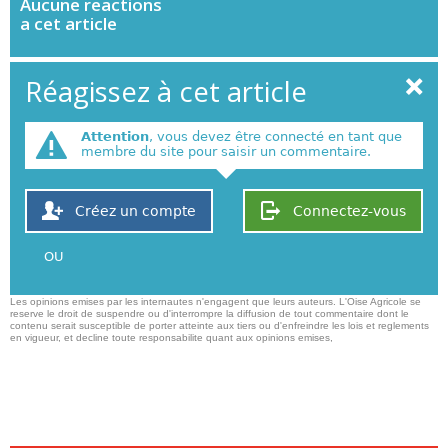
Aucune
reactions
a cet article
Réagissez à cet article
Attention
, vous devez être connecté en tant que
membre du site pour saisir un commentaire.
Créez un compte
Connectez-vous
OU
Les opinions emises par les internautes n'engagent que leurs auteurs. L'Oise Agricole se
reserve le droit de suspendre ou d'interrompre la diffusion de tout commentaire dont le
contenu serait susceptible de porter atteinte aux tiers ou d'enfreindre les lois et reglements
en vigueur, et decline toute responsabilite quant aux opinions emises,