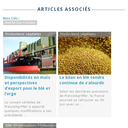
ARTICLES ASSOCIÉS
Mots Clés :
Marché Des Céréales
Productions végétales
Productions végétales
Disponibilités en maïs
Le bilan en blé tendre
et perspectives
continue de s’alourdir
d’export pour le blé et
Selon les dernières prévisions
l’orge
de FranceAgriMer, la France
pourrait se retrouver au 30
Le conseil céréales de
juin avec un ...
FranceAgriMer a apporté
quelques modifications à ses
précédents ...
OPA (Organisations Professionnelles