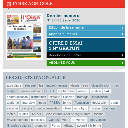
L'OISE AGRICOLE
Dernier numéro
N° 17421 | mai 2026
Edition de la semaine
Anciens numéros
OFFRE D’ESSAI
1 N° GRATUIT
Bénéficiez de l’offre
ABONNEZ-VOUS
LES SUJETS D’ACTUALITÉ
agriculture
elevage
lait
environnement
viande
eau
diversification
pac
budget
agroalimentaire
FDSEA
sécheresse
ruralité
gestion
PAC
communication
distribution
eleveur
Foncier
fromage
machinisme
tourisme
Interview
Insee
FRSEA
ferme
Population
déclaration
santé
securite
tracteur
contractualisation
chien
ecophyto
nitrates
captage
météo
quotas
Arvalis
Salon international de l'agriculture
Viande
Environnement
pesticides
vaches
vote
prevention
intervention
Grandes cultures
promotion
Porcs
télépac
accueil à la ferme