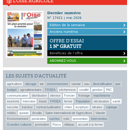
L'OISE AGRICOLE
Dernier numéro
N° 17421 | mai 2026
Edition de la semaine
Anciens numéros
OFFRE D’ESSAI
1 N° GRATUIT
Bénéficiez de l’offre
ABONNEZ-VOUS
LES SUJETS D’ACTUALITÉ
agriculture
elevage
lait
environnement
viande
eau
diversification
pac
budget
agroalimentaire
FDSEA
sécheresse
ruralité
gestion
PAC
communication
distribution
eleveur
Foncier
fromage
machinisme
tourisme
Interview
Insee
FRSEA
ferme
Population
déclaration
santé
securite
tracteur
contractualisation
chien
ecophyto
nitrates
captage
météo
quotas
Arvalis
Salon international de l'agriculture
Viande
Environnement
pesticides
vaches
vote
prevention
intervention
Grandes cultures
promotion
Porcs
télépac
accueil à la ferme