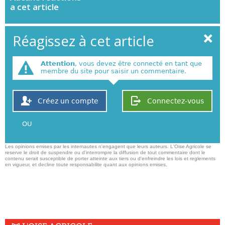
a cet article
Réagissez à cet article
Attention
, vous devez être connecté en tant que
membre du site pour saisir un commentaire.
Créez un compte
Connectez-vous
OU
Les opinions emises par les internautes n'engagent que leurs auteurs. L'Oise Agricole se
reserve le droit de suspendre ou d'interrompre la diffusion de tout commentaire dont le
contenu serait susceptible de porter atteinte aux tiers ou d'enfreindre les lois et reglements
en vigueur, et decline toute responsabilite quant aux opinions emises,