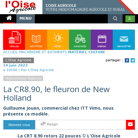
MENU
LÉGALES
NOS TITRES
MÉTÉO
ANNONCES
AGENDA
NEWSLETTER
ACCUEIL
MACHINISME ET BÂTIMENTS
MATÉRIEL CULTURE
L'Oise Agricole
partager :
Face
T
14 juin 2023
a 10h00 |
Par L'Oise Agricole
Moissonneuse Batteuse
La CR8.90, le fleuron de New
Holland
Guillaume Jouen, commercial chez ITT Vimo, nous
présente ce modèle.
Reagir
Abonnez-vous
La CRT 8.90 rotors 22 pouces © L'Oise Agricole