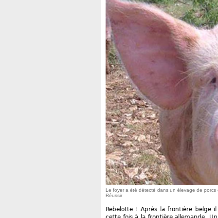
Le foyer a été détecté dans un élevage de porcs é
Réussir
Rebelotte ! Après la frontière belge i
cette fois à la frontière allemande. 