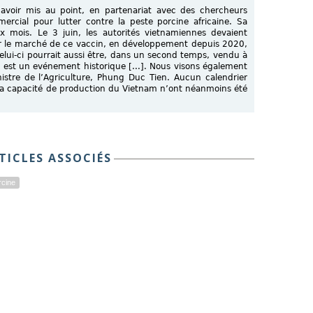
avoir mis au point, en partenariat avec des chercheurs
ercial pour lutter contre la peste porcine africaine. Sa
x mois. Le 3 juin, les autorités vietnamiennes devaient
sur le marché de ce vaccin, en développement depuis 2020,
lui-ci pourrait aussi être, dans un second temps, vendu à
n est un evénement historique [...]. Nous visons également
inistre de l’Agriculture, Phung Duc Tien. Aucun calendrier
r la capacité de production du Vietnam n’ont néanmoins été
TICLES ASSOCIÉS
rcine