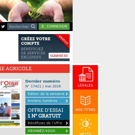
CONNEXION
Rechercher
ISE AGRICOLE
Dernier numéro
LÉGALES
N° 17421 | mai 2026
Edition de la semaine
Anciens numéros
OFFRE D’ESSAI
NOS TITRES
1 N° GRATUIT
Bénéficiez de l’offre
ABONNEZ-VOUS
MÉTÉO