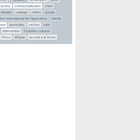
tracteur
contractualisation
chien
nitrates
captage
météo
quotas
lon international de l'agriculture
Viande
ment
pesticides
vaches
vote
intervention
Grandes cultures
Porcs
télépac
accueil à la ferme