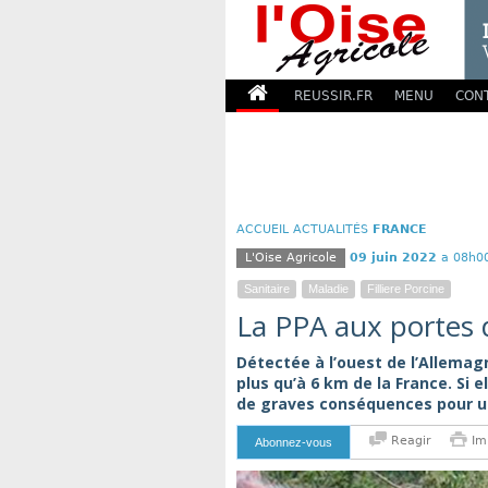
REUSSIR.FR
MENU
CON
ACCUEIL
ACTUALITÉS
FRANCE
L'Oise Agricole
09 juin 2022
a 08h0
Sanitaire
Maladie
Filliere Porcine
La PPA aux portes 
Détectée à l’ouest de l’Allemagn
plus qu’à 6 km de la France. Si e
de graves conséquences pour une 
Reagir
Im
Abonnez-vous