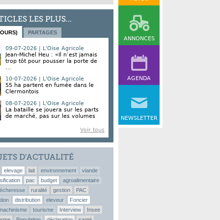
TICLES LES PLUS...
JOURS)
PARTAGES
ANNONCES
09-07-2026 | L'Oise Agricole
Jean-Michel Heu : «Il n’est jamais
trop tôt pour pousser la porte de
...
AGENDA
10-07-2026 | L'Oise Agricole
55 ha partent en fumée dans le
Clermontois
08-07-2026 | L'Oise Agricole
La bataille se jouera sur les parts
de marché, pas sur les volumes
NEWSLETTER
Voir tous
JETS D’ACTUALITÉ
elevage
lait
environnement
viande
sification
pac
budget
agroalimentaire
écheresse
ruralité
gestion
PAC
tion
distribution
eleveur
Foncier
machinisme
tourisme
Interview
Insee
erme
Population
déclaration
santé