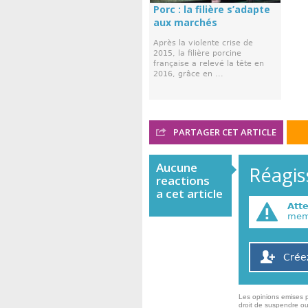
Porc : la filière s’adapte
aux marchés
Après la violente crise de
2015, la filière porcine
française a relevé la tête en
2016, grâce en ...
PARTAGER CET ARTICLE
Aucune
Réagiss
reactions
a cet article
Att
memb
Crée
Les opinions emises p
droit de suspendre ou