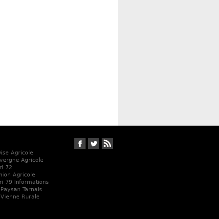
Suivez-nous sur Facebook
Suivez-nous sur Twitter
RSS
Oise Agricole
vergne Agricole
ri 72
Union Agricole
ri 79 Informations
 Paysan Tarnais
 Vienne Rurale