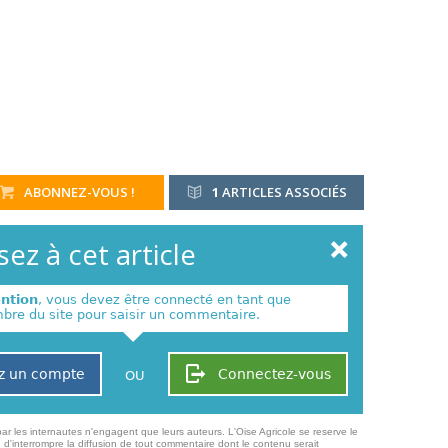
ABONNEZ-VOUS !
1
ARTICLES ASSOCIÉS
ez à cet article
ention
, vous devez être connecté en tant que
re du site pour saisir un commentaire.
z un compte
Connectez-vous
OU
ar les internautes n'engagent que leurs auteurs. L'Oise Agricole se reserve le
 d'interrompre la diffusion de tout commentaire dont le contenu serait