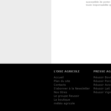
susceptible de porter 
toute responsabilite 
L'OISE AGRICOLE
PRESSE AG
Accueil
Réussir Bov
Plan du site
Réussir Porc
Contacts
Réussir Avic
S'abonner à la Newsletter
Réussir Lait
Nos titres
Réussir Vig
Le groupe Reussir
La boutique
météo agricole