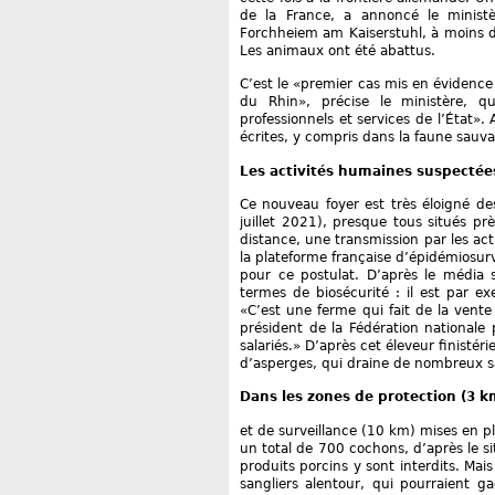
de la France, a annoncé le ministè
Forchheiem am Kaiserstuhl, à moins d
Les animaux ont été abattus.
C’est le «premier cas mis en évidence à
du Rhin», précise le ministère, q
professionnels et services de l’État».
écrites, y compris dans la faune sauva
Les activités humaines suspectée
Ce nouveau foyer est très éloigné d
juillet 2021), presque tous situés prè
distance, une transmission par les act
la plateforme française d’épidémiosur
pour ce postulat. D’après le média s
termes de biosécurité : il est par e
«C’est une ferme qui fait de la vente 
président de la Fédération nationale 
salariés.» D’après cet éleveur finistér
d’asperges, qui draine de nombreux s
Dans les zones de protection (3 k
et de surveillance (10 km) mises en p
un total de 700 cochons, d’après le s
produits porcins y sont interdits. Mai
sangliers alentour, qui pourraient g