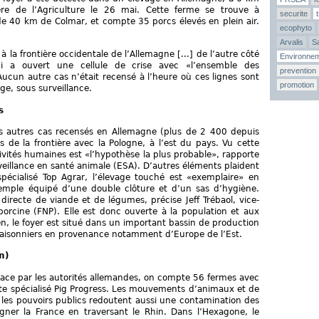
re de l’Agriculture le 26 mai. Cette ferme se trouve à
securite
e 40 km de Colmar, et compte 35 porcs élevés en plein air.
ecophyto
Arvalis
Sa
 la frontière occidentale de l’Allemagne [...] de l’autre côté
Environne
ui a ouvert une cellule de crise avec «l’ensemble des
prevention
 Aucun autre cas n’était recensé à l’heure où ces lignes sont
promotion
ge, sous surveillance.
s
es autres cas recensés en Allemagne (plus de 2 400 depuis
s de la frontière avec la Pologne, à l’est du pays. Vu cette
ivités humaines est «l’hypothèse la plus probable», rapporte
veillance en santé animale (ESA). D’autres éléments plaident
pécialisé Top Agrar, l’élevage touché est «exemplaire» en
xemple équipé d’une double clôture et d’un sas d’hygiène.
directe de viande et de légumes, précise Jeff Trébaol, vice-
porcine (FNP). Elle est donc ouverte à la population et aux
ien, le foyer est situé dans un important bassin de production
aisonniers en provenance notamment d’Europe de l’Est.
m)
lace par les autorités allemandes, on compte 56 fermes avec
ite spécialisé Pig Progress. Les mouvements d’animaux et de
s les pouvoirs publics redoutent aussi une contamination des
agner la France en traversant le Rhin. Dans l’Hexagone, le