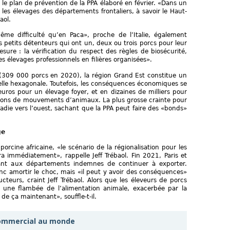
 le plan de prévention de la PPA élaboré en février. «Dans un
les élevages des départements frontaliers, à savoir le Haut-
aol.
ême difficulté qu’en Paca», proche de l’Italie, également
s petits détenteurs qui ont un, deux ou trois porcs pour leur
ure : la vérification du respect des règles de biosécurité,
s élevages professionnels en filières organisées».
(309 000 porcs en 2020), la région Grand Est constitue un
elle hexagonale. Toutefois, les conséquences économiques se
uros pour un élevage foyer, et en dizaines de milliers pour
ctions de mouvements d’animaux. La plus grosse crainte pour
aladie vers l’ouest, sachant que la PPA peut faire des «bonds»
ge
porcine africaine, «le scénario de la régionalisation pour les
ra immédiatement», rappelle Jeff Trébaol. Fin 2021, Paris et
ant aux départements indemnes de continuer à exporter.
onc amortir le choc, mais «il peut y avoir des conséquences»
teurs, craint Jeff Trébaol. Alors que les éleveurs de porcs
s une flambée de l’alimentation animale, exacerbée par la
de ça maintenant», souffle-t-il.
commercial au monde