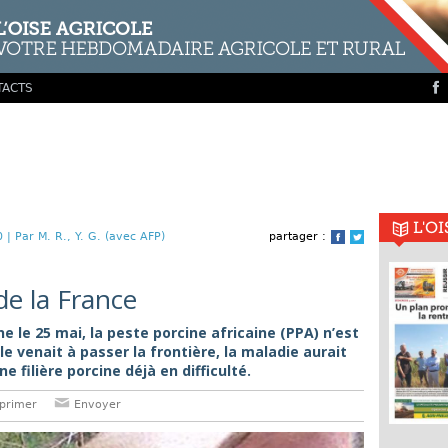
TACTS
L'O
0 |
Par M. R., Y. G. (avec AFP)
partager :
Facebook
Twitter
de la France
e le 25 mai, la peste porcine africaine (PPA) n’est
lle venait à passer la frontière, la maladie aurait
filière porcine déjà en difficulté.
primer
Envoyer