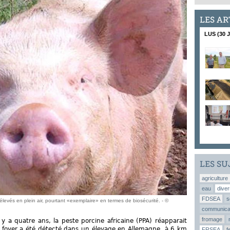
LES AR
LUS (30 
LES SU
agriculture
eau
diver
FDSEA
s
levés en plein air, pourtant «exemplaire» en termes de biosécurité. - ©
communica
fromage
l y a quatre ans, la peste porcine africaine (PPA) réapparait
Un foyer a été détecté dans un élevage en Allemagne, à 6 km
FRSEA
f