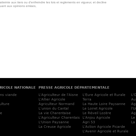
atteinte aux tiers ou d'enfreindre les lois et reglements en vigueur, et decline
quant aux opinions emises,
RICOLE NATIONALE
PRESSE AGRICOLE DÉPARTEMENTALE
ins viande
L'Agriculteur de l'Aisne
L'Eure Agricole et Rurale
L'
L'Allier Agricole
Terra
Au
ulture
Agriculteur Normand
La Haute Loire Paysanne
Ag
L’union du Cantal
Le Loiret Agricole
l'
ne
La vie Charentaise
Le Réveil Lozère
Ag
L'Agriculteur Charentais
L'Anjou Agricole
Le
L'Union Paysanne
Agri 53
La
La Creuse Agricole
L'Action Agricole Picarde
L'Avenir Agricole et Rurale