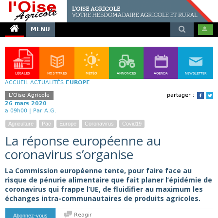
MENU
LÉGALES
NOS TITRES
MÉTÉO
ANNONCES
AGENDA
NEWSLETTER
ACCUEIL
ACTUALITÉS
EUROPE
L'Oise Agricole
partager :
Face
T
26 mars 2020
a 09h00 |
Par A.G.
Agriculture
Pac
Europe
Coronavirus
Covid19
La réponse européenne au
coronavirus s’organise
La Commission européenne tente, pour faire face au
risque de pénurie alimentaire que fait planer l’épidémie de
coronavirus qui frappe l’UE, de fluidifier au maximum les
échanges intra-communautaires de produits agricoles.
Reagir
Abonnez-vous