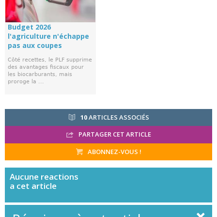
Budget 2026
l'agriculture n'échappe
pas aux coupes
Côté recettes, le PLF supprime
des avantages fiscaux pour
les biocarburants, mais
proroge la ...
10
ARTICLES ASSOCIÉS
PARTAGER CET ARTICLE
ABONNEZ-VOUS !
Aucune
reactions
a cet article