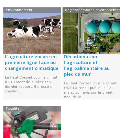
Environnement
Réglementations environnementales
L’agriculture encore en
Décarbonation:
première ligne face au
l'agriculture et
changement climatique
l'agroalimentaire au
pied du mur
Le Haut Conseil pour le climat
(HCC) vient de publier son
Le Haut Conseil pour le climat
dernier rapport. Il dresse un
(HCC) a rendu public, le 12
constat ...
mars, son avis sur le projet
final de la ...
Fiscalité