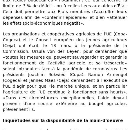
aux règles budgétaires - notamment ce qui concerne la
limite de 3 % de déficit - ou à celles liées aux aides d’État.
Cela doit permettre aux États membres d’accroître leurs
dépenses afin de «contenir l’épidémie» et d’en «atténuer
les effets socio-économiques négatifs».
Les organisations et coopératives agricoles de l’UE (Copa-
Cogeca) et le Conseil européen des jeunes agriculteurs
(Ceja) ont écrit, le 18 mars, à la présidente de la
Commission, Ursula von der Leyen, pour demander que
«toutes les mesures qui peuvent sauvegarder et garantir le
fonctionnement de l’activité agricole et sa trésorerie»
soient introduites face à la pandémie de coronavirus. Les
présidents Joachim Rukwied (Copa), Ramon Armengol
(Cogeca) et Jannes Maes (Ceja) demandent à l’exécutif de
l’UE d’agir pour que «le marché unique, et en particulier
l’agriculture de l’UE continue à fonctionner sans heurts».
«Dans ces circonstances exceptionnelles, l’aide devrait
provenir d’une source extérieure au budget agricole»,
préviennent-ils.
Inquiétudes sur la disponibilité de la main-d’oeuvre