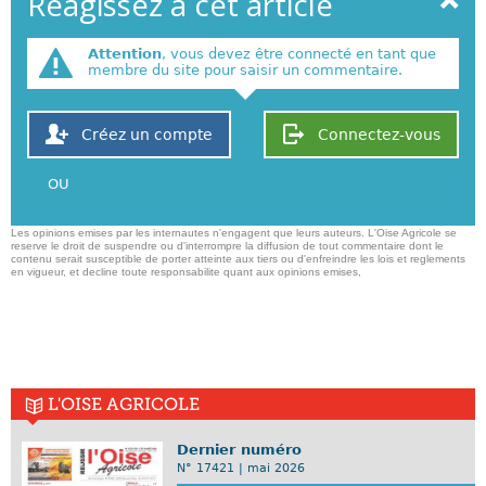
Réagissez à cet article
Attention
, vous devez être connecté en tant que
membre du site pour saisir un commentaire.
Créez un compte
Connectez-vous
OU
Les opinions emises par les internautes n'engagent que leurs auteurs. L'Oise Agricole se
reserve le droit de suspendre ou d'interrompre la diffusion de tout commentaire dont le
contenu serait susceptible de porter atteinte aux tiers ou d'enfreindre les lois et reglements
en vigueur, et decline toute responsabilite quant aux opinions emises,
L'OISE AGRICOLE
Dernier numéro
N° 17421 | mai 2026