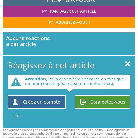
10
ARTICLES ASSOCIÉS
PARTAGER CET ARTICLE
ABONNEZ-VOUS !
Aucune
reactions
a cet article
Réagissez à cet article
Attention
, vous devez être connecté en tant que
membre du site pour saisir un commentaire.
Créez un compte
Connectez-vous
OU
Les opinions emises par les internautes n'engagent que leurs auteurs. L'Oise Agricole se
reserve le droit de suspendre ou d'interrompre la diffusion de tout commentaire dont le
contenu serait susceptible de porter atteinte aux tiers ou d'enfreindre les lois et reglements