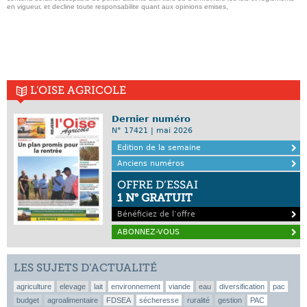
en vigueur, et decline toute responsabilite quant aux opinions emises,
L'OISE AGRICOLE
Dernier numéro
N° 17421 | mai 2026
Edition de la semaine
Anciens numéros
OFFRE D’ESSAI
1 N° GRATUIT
Bénéficiez de l’offre
ABONNEZ-VOUS
LES SUJETS D’ACTUALITÉ
agriculture
elevage
lait
environnement
viande
eau
diversification
pac
budget
agroalimentaire
FDSEA
sécheresse
ruralité
gestion
PAC