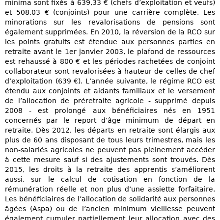
minima sont fixés à 639,33 € (chefs d’exploitation et veufs)
et 508,03 € (conjoints) pour une carrière complète. Les
minorations sur les revalorisations de pensions sont
également supprimées. En 2010, la réversion de la RCO sur
les points gratuits est étendue aux personnes parties en
retraite avant le 1er janvier 2003, le plafond de ressources
est rehaussé à 800 € et les périodes rachetées de conjoint
collaborateur sont revalorisées à hauteur de celles de chef
d’exploitation (639 €). L’année suivante, le régime RCO est
étendu aux conjoints et aidants familiaux et le versement
de l’allocation de préretraite agricole - supprimé depuis
2008 - est prolongé aux bénéficiaires nés en 1951
concernés par le report d’âge minimum de départ en
retraite. Dès 2012, les départs en retraite sont élargis aux
plus de 60 ans disposant de tous leurs trimestres, mais les
non-salariés agricoles ne peuvent pas pleinement accéder
à cette mesure sauf si des ajustements sont trouvés. Dès
2015, les droits à la retraite des apprentis s’améliorent
aussi, sur le calcul de cotisation en fonction de la
rémunération réelle et non plus d’une assiette forfaitaire.
Les bénéficiaires de l’allocation de solidarité aux personnes
âgées (Aspa) ou de l’ancien minimum vieillesse peuvent
également cumuler partiellement leur allocation avec des