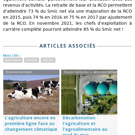
revenus d’activités. La retraite de base et la RCO permettent
d’atteindre 73 % du Smic net via une majoration de la RCO
en 2015, puis 74 % en 2016 et 75 % en 2017 par ajustement
de la RCO. En novembre 2021, les chefs d’exploitation à
carrière complète pourront atteindre 85 % du Smic net !
ARTICLES ASSOCIÉS
Mots Clés :
Agriculture
Retraite
Histoire
Environnement
Réglementations environnementales
L’agriculture encore en
Décarbonation:
première ligne face au
l'agriculture et
changement climatique
l'agroalimentaire au
pied du mur