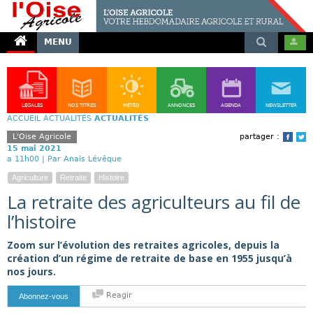
MENU
LÉGALES
NOS TITRES
MÉTÉO
ANNONCES
AGENDA
NEWSLETTER
ACCUEIL
ACTUALITÉS
ACTUALITÉS
L'Oise Agricole
partager :
Face
T
15 mai 2021
a 11h00 |
Par Anaïs Lévêque
Agriculture
Retraite
Histoire
La retraite des agriculteurs au fil de
l’histoire
Zoom sur l’évolution des retraites agricoles, depuis la
création d’un régime de retraite de base en 1955 jusqu’à
nos jours.
Reagir
Abonnez-vous