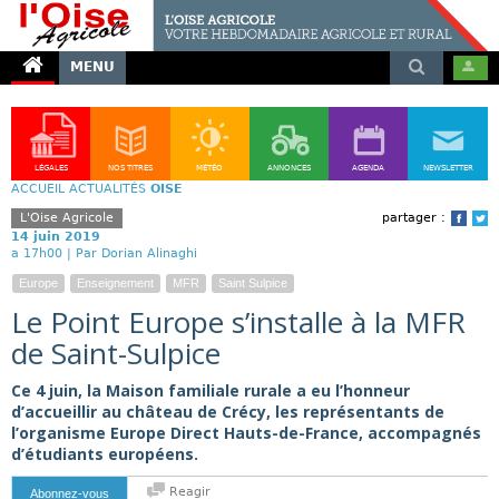
MENU
LÉGALES
NOS TITRES
MÉTÉO
ANNONCES
AGENDA
NEWSLETTER
ACCUEIL
ACTUALITÉS
OISE
L'Oise Agricole
partager :
Face
T
14 juin 2019
a 17h00 |
Par Dorian Alinaghi
Europe
Enseignement
MFR
Saint Sulpice
Le Point Europe s’installe à la MFR
de Saint-Sulpice
Ce 4 juin, la Maison familiale rurale a eu l’honneur
d’accueillir au château de Crécy, les représentants de
l’organisme Europe Direct Hauts-de-France, accompagnés
d’étudiants européens.
Reagir
Abonnez-vous