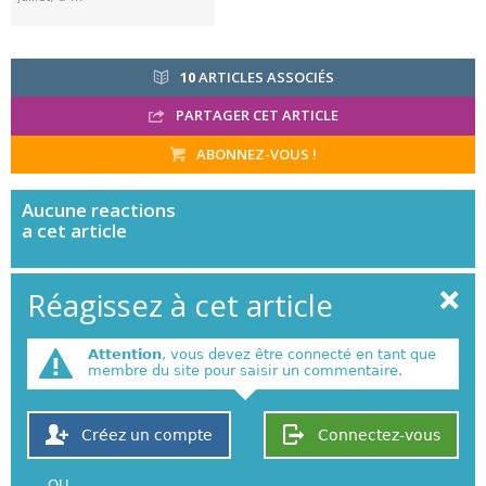
10
ARTICLES ASSOCIÉS
PARTAGER CET ARTICLE
ABONNEZ-VOUS !
Aucune
reactions
a cet article
Réagissez à cet article
Attention
, vous devez être connecté en tant que
membre du site pour saisir un commentaire.
Créez un compte
Connectez-vous
OU