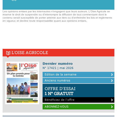
Les opinions emises par les internautes n'engagent que leurs auteurs. L'Oise Agricole se
reserve le droit de suspendre ou d'interrompre la diffusion de tout commentaire dont le
contenu serait susceptible de porter atteinte aux tiers ou d'enfreindre les lois et reglements
en vigueur, et decline toute responsabilite quant aux opinions emises,
L'OISE AGRICOLE
Dernier numéro
N° 17421 | mai 2026
Edition de la semaine
Anciens numéros
OFFRE D’ESSAI
1 N° GRATUIT
Bénéficiez de l’offre
ABONNEZ-VOUS