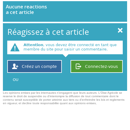
Aucune
reactions
a cet article
Réagissez à cet article
Attention
, vous devez être connecté en tant que
membre du site pour saisir un commentaire.
Créez un compte
Connectez-vous
OU
Les opinions emises par les internautes n'engagent que leurs auteurs. L'Oise Agricole se
reserve le droit de suspendre ou d'interrompre la diffusion de tout commentaire dont le
contenu serait susceptible de porter atteinte aux tiers ou d'enfreindre les lois et reglements
en vigueur, et decline toute responsabilite quant aux opinions emises,