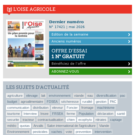
L'OISE AGRICOLE
Dernier numéro
N° 17421 | mai 2026
Edition de la semaine
Anciens numéros
OFFRE D’ESSAI
1 N° GRATUIT
Bénéficiez de l’offre
ABONNEZ-VOUS
LES SUJETS D’ACTUALITÉ
agriculture
elevage
lait
environnement
viande
eau
diversification
pac
budget
agroalimentaire
FDSEA
sécheresse
ruralité
gestion
PAC
communication
distribution
eleveur
Foncier
fromage
machinisme
tourisme
Interview
Insee
FRSEA
ferme
Population
déclaration
santé
securite
tracteur
contractualisation
chien
ecophyto
nitrates
captage
météo
quotas
Arvalis
Salon international de l'agriculture
Viande
Environnement
pesticides
vaches
vote
prevention
intervention