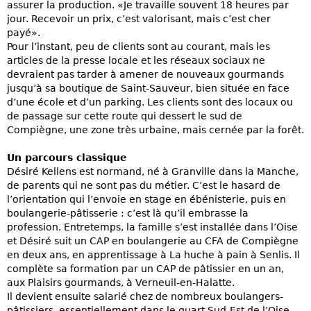
assurer la production. «Je travaille souvent 18 heures par
jour. Recevoir un prix, c’est valorisant, mais c’est cher
payé».
Pour l’instant, peu de clients sont au courant, mais les
articles de la presse locale et les réseaux sociaux ne
devraient pas tarder à amener de nouveaux gourmands
jusqu’à sa boutique de Saint-Sauveur, bien située en face
d’une école et d’un parking. Les clients sont des locaux ou
de passage sur cette route qui dessert le sud de
Compiègne, une zone très urbaine, mais cernée par la forêt.
Un parcours classique
Désiré Kellens est normand, né à Granville dans la Manche,
de parents qui ne sont pas du métier. C’est le hasard de
l’orientation qui l’envoie en stage en ébénisterie, puis en
boulangerie-pâtisserie : c’est là qu’il embrasse la
profession. Entretemps, la famille s’est installée dans l’Oise
et Désiré suit un CAP en boulangerie au CFA de Compiègne
en deux ans, en apprentissage à La huche à pain à Senlis. Il
complète sa formation par un CAP de pâtissier en un an,
aux Plaisirs gourmands, à Verneuil-en-Halatte.
Il devient ensuite salarié chez de nombreux boulangers-
pâtissiers, essentiellement dans le quart Sud-Est de l’Oise