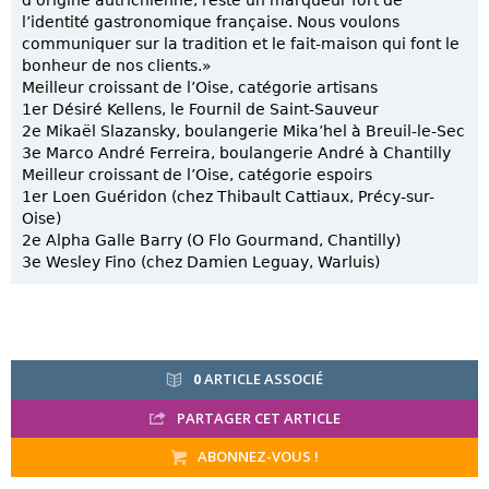
d’origine autrichienne, reste un marqueur fort de
l’identité gastronomique française. Nous voulons
communiquer sur la tradition et le fait-maison qui font le
bonheur de nos clients.»
Meilleur croissant de l’Oise, catégorie artisans
1er Désiré Kellens, le Fournil de Saint-Sauveur
2e Mikaël Slazansky, boulangerie Mika’hel à Breuil-le-Sec
3e Marco André Ferreira, boulangerie André à Chantilly
Meilleur croissant de l’Oise, catégorie espoirs
1er Loen Guéridon (chez Thibault Cattiaux, Précy-sur-
Oise)
2e Alpha Galle Barry (O Flo Gourmand, Chantilly)
3e Wesley Fino (chez Damien Leguay, Warluis)
0
ARTICLE ASSOCIÉ
PARTAGER CET ARTICLE
ABONNEZ-VOUS !