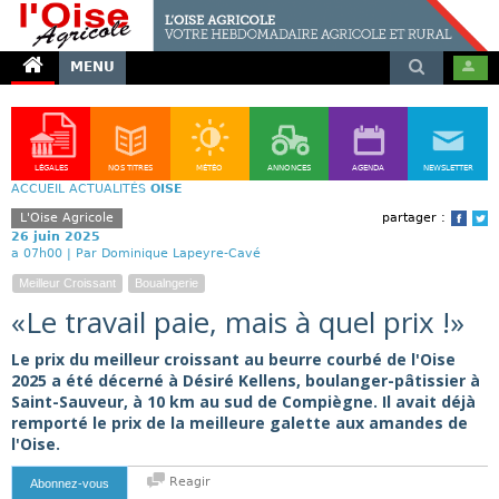
MENU
LÉGALES
NOS TITRES
MÉTÉO
ANNONCES
AGENDA
NEWSLETTER
ACCUEIL
ACTUALITÉS
OISE
L'Oise Agricole
partager :
Face
T
26 juin 2025
a 07h00 |
Par Dominique Lapeyre-Cavé
Meilleur Croissant
Boualngerie
«Le travail paie, mais à quel prix !»
Le prix du meilleur croissant au beurre courbé de l'Oise
2025 a été décerné à Désiré Kellens, boulanger-pâtissier à
Saint-Sauveur, à 10 km au sud de Compiègne. Il avait déjà
remporté le prix de la meilleure galette aux amandes de
l'Oise.
Reagir
Abonnez-vous