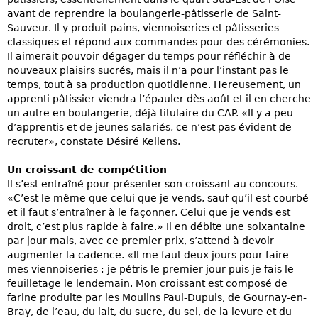
avant de reprendre la boulangerie-pâtisserie de Saint-
Sauveur. Il y produit pains, viennoiseries et pâtisseries
classiques et répond aux commandes pour des cérémonies.
Il aimerait pouvoir dégager du temps pour réfléchir à de
nouveaux plaisirs sucrés, mais il n’a pour l’instant pas le
temps, tout à sa production quotidienne. Hereusement, un
apprenti pâtissier viendra l’épauler dès août et il en cherche
un autre en boulangerie, déjà titulaire du CAP. «Il y a peu
d’apprentis et de jeunes salariés, ce n’est pas évident de
recruter», constate Désiré Kellens.
Un croissant de compétition
Il s’est entraîné pour présenter son croissant au concours.
«C’est le même que celui que je vends, sauf qu’il est courbé
et il faut s’entraîner à le façonner. Celui que je vends est
droit, c’est plus rapide à faire.» Il en débite une soixantaine
par jour mais, avec ce premier prix, s’attend à devoir
augmenter la cadence. «Il me faut deux jours pour faire
mes viennoiseries : je pétris le premier jour puis je fais le
feuilletage le lendemain. Mon croissant est composé de
farine produite par les Moulins Paul-Dupuis, de Gournay-en-
Bray, de l’eau, du lait, du sucre, du sel, de la levure et du