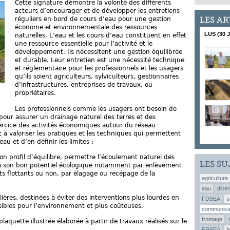
Cette signature démontre la volonté des différents
acteurs d’encourager et de développer les entretiens
LES AR
réguliers en bord de cours d’eau pour une gestion
économe et environnementale des ressources
LUS (30 
naturelles. L’eau et les cours d’eau constituent en effet
une ressource essentielle pour l’activité et le
développement. Ils nécessitent une gestion équilibrée
et durable. Leur entretien est une nécessité technique
et réglementaire pour les professionnels et les usagers
qu’ils soient agriculteurs, sylviculteurs, gestionnaires
d’infrastructures, entreprises de travaux, ou
propriétaires.
Les professionnels comme les usagers ont besoin de
pour assurer un drainage naturel des terres et des
xercice des activités économiques autour du réseau
t à valoriser les pratiques et les techniques qui permettent
au et d’en définir les limites :
on profil d’équilibre, permettre l’écoulement naturel des
LES SU
 à son bon potentiel écologique notamment par enlèvement
ts flottants ou non, par élagage ou recépage de la
agriculture
eau
diver
lières, destinées à éviter des interventions plus lourdes en
FDSEA
s
sibles pour l’environnement et plus coûteuses.
communica
fromage
quette illustrée élaborée à partir de travaux réalisés sur le
FRSEA
f