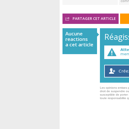
comm
PARTAGER CET ARTICLE
Aucune
Réagiss
reactions
a cet article
Att
memb
Crée
Les opinions emises p
droit de suspendre ou
susceptible de porter 
toute responsabilite 