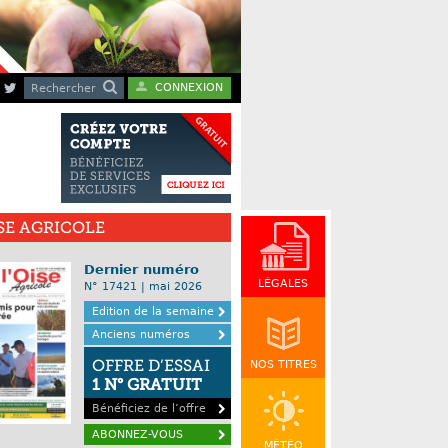
CONNEXION
Rechercher
ISE AGRICOLE
Dernier numéro
LÉGALES
N° 17421 | mai 2026
Edition de la semaine
Anciens numéros
OFFRE D’ESSAI
NOS TITRES
1 N° GRATUIT
Bénéficiez de l’offre
ABONNEZ-VOUS
MÉTÉO