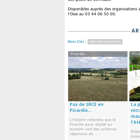
Disponibles auprès des organisations 
l’Oise au 03 44 06 50 00.
AR
Mots Clés :
Agro-Environnement
Picardie
Prod
Pas de SRCE en
La p
Picardie...
nitr
mau
L’histoire retiendra que la
l'ét
Picardie aura résisté au
tsunami vert des schémas
Exte
régionaux de ...
zone