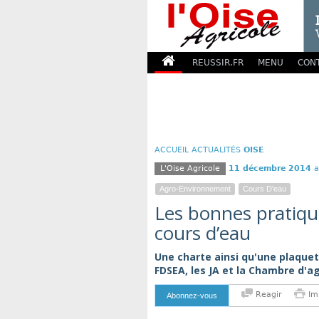
REUSSIR.FR
MENU
CON
ACCUEIL
ACTUALITÉS
OISE
L'Oise Agricole
11 décembre 2014
a
Agro-Environnement
Cours D'eau
Les bonnes pratique
cours d’eau
Une charte ainsi qu'une plaquett
FDSEA, les JA et la Chambre d'ag
Reagir
Im
Abonnez-vous