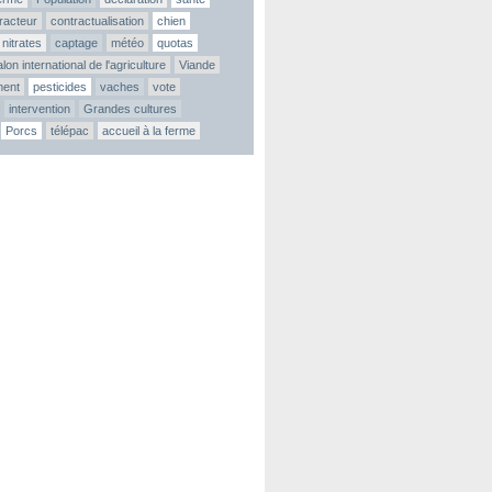
tracteur
contractualisation
chien
nitrates
captage
météo
quotas
lon international de l'agriculture
Viande
ment
pesticides
vaches
vote
intervention
Grandes cultures
Porcs
télépac
accueil à la ferme