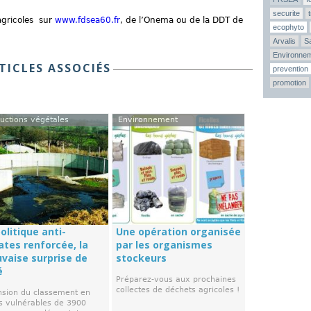
securite
agricoles sur
www.fdsea60.fr
, de l’Onema ou de la DDT de
ecophyto
Arvalis
Sa
Environne
TICLES ASSOCIÉS
prevention
promotion
uctions végétales
Environnement
olitique anti-
Une opération organisée
ates renforcée, la
par les organismes
vaise surprise de
stockeurs
é
Préparez-vous aux prochaines
collectes de déchets agricoles !
nsion du classement en
s vulnérables de 3900