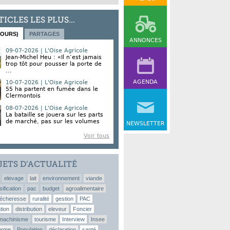
TICLES LES PLUS...
JOURS)
PARTAGES
ANNONCES
09-07-2026 | L'Oise Agricole
Jean-Michel Heu : «Il n’est jamais
trop tôt pour pousser la porte de
...
AGENDA
10-07-2026 | L'Oise Agricole
55 ha partent en fumée dans le
Clermontois
08-07-2026 | L'Oise Agricole
La bataille se jouera sur les parts
de marché, pas sur les volumes
NEWSLETTER
Voir tous
JETS D’ACTUALITÉ
elevage
lait
environnement
viande
sification
pac
budget
agroalimentaire
écheresse
ruralité
gestion
PAC
tion
distribution
eleveur
Foncier
machinisme
tourisme
Interview
Insee
erme
Population
déclaration
santé