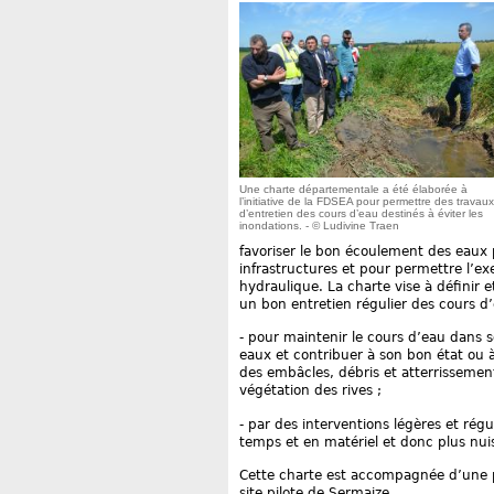
Une charte départementale a été élaborée à
l’initiative de la FDSEA pour permettre des travaux
d’entretien des cours d’eau destinés à éviter les
inondations. - © Ludivine Traen
favoriser le bon écoulement des eaux 
infrastructures et pour permettre l’e
hydraulique. La charte vise à définir e
un bon entretien régulier des cours d’e
- pour maintenir le cours d’eau dans s
eaux et contribuer à son bon état ou
des embâcles, débris et atterrissemen
végétation des rives ;
- par des interventions légères et régu
temps et en matériel et donc plus nui
Cette charte est accompagnée d’une pla
site pilote de Sermaize.