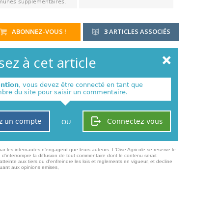
unes supplémentaires.
ABONNEZ-VOUS !
3
ARTICLES ASSOCIÉS
ez à cet article
ention
, vous devez être connecté en tant que
re du site pour saisir un commentaire.
z un compte
Connectez-vous
OU
ar les internautes n'engagent que leurs auteurs. L'Oise Agricole se reserve le
 d'interrompre la diffusion de tout commentaire dont le contenu serait
atteinte aux tiers ou d'enfreindre les lois et reglements en vigueur, et decline
quant aux opinions emises,