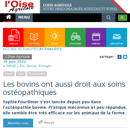
MENU
LÉGALES
NOS TITRES
MÉTÉO
ANNONCES
AGENDA
NEWSLETTER
ACCUEIL
ACTUALITÉS
ACTUALITÉS
L'Oise Agricole
partager :
Face
T
30 juin 2022
a 08h00 |
Par Dorian Alinaghi
Bovin
Soin
Osteopathe
Les bovins ont aussi droit aux soins
ostéopathiques
Sophie Fourdinier s'est lancée depuis peu dans
l'ostéopathie bovine. Pratique méconnue et peu répandue,
elle semble être très efficace sur les animaux de la ferme.
Reagir
Abonnez-vous