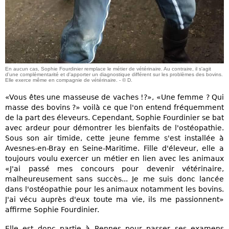
En aucun cas, Sophie Fourdinier remplace le métier de vétérinaire. Au contraire, il s'agit
d'une complémentarité et d'apporter un diagnostique différent sur les problèmes des bovins.
Elle exerce même en compagnie de vétérinaire. - © D.
«Vous êtes une masseuse de vaches !?», «Une femme ? Qui
masse des bovins ?» voilà ce que l'on entend fréquemment
de la part des éleveurs. Cependant, Sophie Fourdinier se bat
avec ardeur pour démontrer les bienfaits de l'ostéopathie.
Sous son air timide, cette jeune femme s'est installée à
Avesnes-en-Bray en Seine-Maritime. Fille d'éleveur, elle a
toujours voulu exercer un métier en lien avec les animaux
«J'ai passé mes concours pour devenir vétérinaire,
malheureusement sans succès... Je me suis donc lancée
dans l'ostéopathie pour les animaux notamment les bovins.
J'ai vécu auprès d'eux toute ma vie, ils me passionnent»
affirme Sophie Fourdinier.
Elle est donc partie à Rennes pour passer ses examens