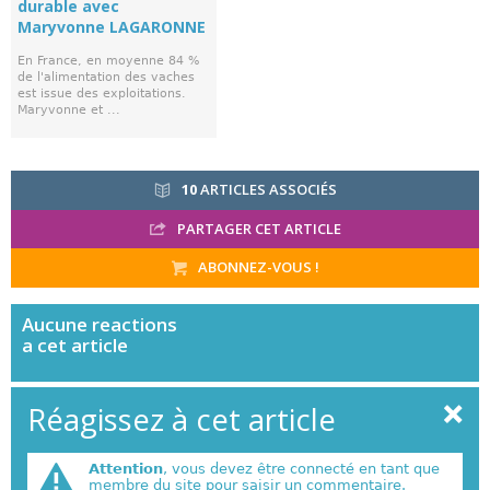
durable avec
Maryvonne LAGARONNE
En France, en moyenne 84 %
de l'alimentation des vaches
est issue des exploitations.
Maryvonne et ...
10
ARTICLES ASSOCIÉS
PARTAGER CET ARTICLE
ABONNEZ-VOUS !
Aucune
reactions
a cet article
Réagissez à cet article
Attention
, vous devez être connecté en tant que
membre du site pour saisir un commentaire.