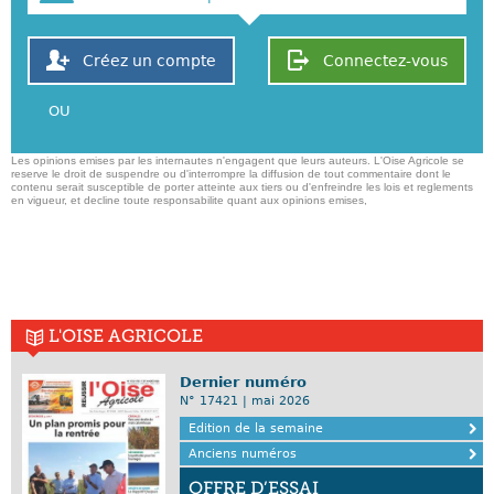
Créez un compte
Connectez-vous
OU
Les opinions emises par les internautes n'engagent que leurs auteurs. L'Oise Agricole se
reserve le droit de suspendre ou d'interrompre la diffusion de tout commentaire dont le
contenu serait susceptible de porter atteinte aux tiers ou d'enfreindre les lois et reglements
en vigueur, et decline toute responsabilite quant aux opinions emises,
L'OISE AGRICOLE
Dernier numéro
N° 17421 | mai 2026
Edition de la semaine
Anciens numéros
OFFRE D’ESSAI