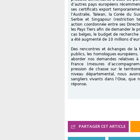
d’autres pays européens récemment
ses certificats export temporaireme
l’Australie, Taïwan, la Corée du Sud
Serbie et Singapour (restriction
action coordonnée entre ses Direct
les Pays Tiers afin de demander le p
cas belges, le budget de recherche
a été augmenté de 10 millions d’eu
Des rencontres et échanges de la F
publics, les homologues européens, 
aborder nos demandes relatives à l
France (mesures d’accompagnement
pression de chasse sur le territoir
niveau départemental, nous avons
sangliers vivants dans l’Oise, que n
réponse.
PARTAGER CET ARTICLE