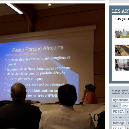
LES AR
LUS (30 
LES SU
agriculture
eau
diver
FDSEA
s
communica
fromage
FRSEA
f