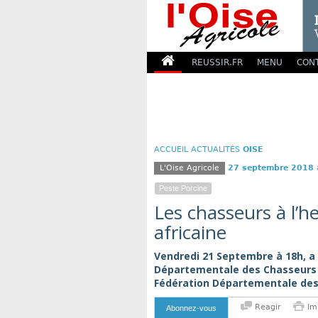
REUSSIR.FR
MENU
CON
ACCUEIL
ACTUALITÉS
OISE
L'Oise Agricole
27 septembre 2018
Peste Porcine
Les chasseurs à l’h
africaine
Vendredi 21 Septembre à 18h, a 
Départementale des Chasseurs de
Fédération Départementale des 
Reagir
Im
Abonnez-vous