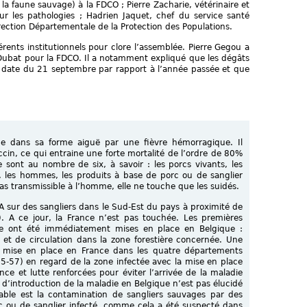
 la faune sauvage) à la FDCO ; Pierre Zacharie, vétérinaire et
sur les pathologies ; Hadrien Jaquet, chef du service santé
rection Départementale de la Protection des Populations.
érents institutionnels pour clore l’assemblée. Pierre Gegou a
l Dubat pour la FDCO. Il a notamment expliqué que les dégâts
la date du 21 septembre par rapport à l’année passée et que
ime dans sa forme aiguë par une fièvre hémorragique. Il
ccin, ce qui entraine une forte mortalité de l’ordre de 80%
 sont au nombre de six, à savoir : les porcs vivants, les
s, les hommes, les produits à base de porc ou de sanglier
pas transmissible à l’homme, elle ne touche que les suidés.
A sur des sangliers dans le Sud-Est du pays à proximité de
). A ce jour, la France n’est pas touchée. Les premières
te ont été immédiatement mises en place en Belgique :
 et de circulation dans la zone forestière concernée. Une
é mise en place en France dans les quatre départements
55-57) en regard de la zone infectée avec la mise en place
ce et lutte renforcées pour éviter l’arrivée de la maladie
e d’introduction de la maladie en Belgique n’est pas élucidé
bable est la contamination de sangliers sauvages par des
rc ou de sanglier infecté, comme cela a été suspecté dans