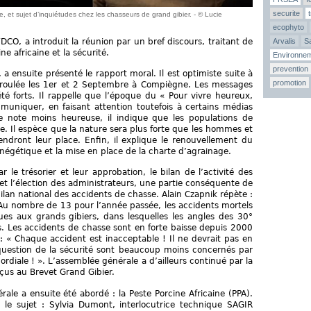
securite
e, et sujet d’inquiétudes chez les chasseurs de grand gibier. - © Lucie
ecophyto
CO, a introduit la réunion par un bref discours, traitant de
Arvalis
Sa
ne africaine et la sécurité.
Environne
prevention
a ensuite présenté le rapport moral. Il est optimiste suite à
promotion
déroulée les 1er et 2 Septembre à Compiègne. Les messages
té forts. Il rappelle que l’époque du « Pour vivre heureux,
mmuniquer, en faisant attention toutefois à certains médias
 note moins heureuse, il indique que les populations de
e. Il espèce que la nature sera plus forte que les hommes et
endront leur place. Enfin, il explique le renouvellement du
gétique et la mise en place de la charte d’agrainage.
le trésorier et leur approbation, le bilan de l’activité des
l’élection des administrateurs, une partie conséquente de
ilan national des accidents de chasse. Alain Czapnik répète :
». Au nombre de 13 pour l’année passée, les accidents mortels
tues aux grands gibiers, dans lesquelles les angles des 30°
és. Les accidents de chasse sont en forte baisse depuis 2000
: « Chaque accident est inacceptable ! Il ne devrait pas en
 question de la sécurité sont beaucoup moins concernés par
ordiale ! ». L’assemblée générale a d’ailleurs continué par la
çus au Brevet Grand Gibier.
rale a ensuite été abordé : la Peste Porcine Africaine (PPA).
 le sujet : Sylvia Dumont, interlocutrice technique SAGIR