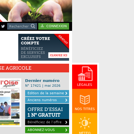
CONNEXION
Rechercher
ISE AGRICOLE
Dernier numéro
LÉGALES
N° 17421 | mai 2026
Edition de la semaine
Anciens numéros
OFFRE D’ESSAI
NOS TITRES
1 N° GRATUIT
Bénéficiez de l’offre
ABONNEZ-VOUS
MÉTÉO