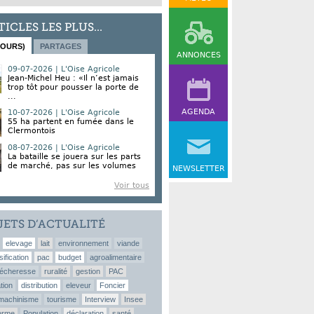
TICLES LES PLUS...
JOURS)
PARTAGES
ANNONCES
09-07-2026 | L'Oise Agricole
Jean-Michel Heu : «Il n’est jamais
trop tôt pour pousser la porte de
...
AGENDA
10-07-2026 | L'Oise Agricole
55 ha partent en fumée dans le
Clermontois
08-07-2026 | L'Oise Agricole
La bataille se jouera sur les parts
de marché, pas sur les volumes
NEWSLETTER
Voir tous
JETS D’ACTUALITÉ
elevage
lait
environnement
viande
sification
pac
budget
agroalimentaire
écheresse
ruralité
gestion
PAC
tion
distribution
eleveur
Foncier
machinisme
tourisme
Interview
Insee
erme
Population
déclaration
santé