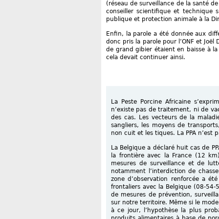
(réseau de surveillance de la santé de
conseiller scientifique et technique 
publique et protection animale à la Di
Enfin, la parole a été donnée aux diff
donc pris la parole pour l’ONF et Joë
de grand gibier étaient en baisse à 
cela devait continuer ainsi.
La Peste Porcine Africaine s’expr
n’existe pas de traitement, ni de va
des cas. Les vecteurs de la maladie
sangliers, les moyens de transport
non cuit et les tiques. La PPA n’est 
La Belgique a déclaré huit cas de PP
la frontière avec la France (12 km
mesures de surveillance et de lut
notamment l’interdiction de chasse
zone d’observation renforcée a ét
frontaliers avec la Belgique (08-54-
de mesures de prévention, surveillan
sur notre territoire. Même si le mod
à ce jour, l’hypothèse la plus pro
produits alimentaires à base de po