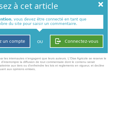
ez à cet article
ention
, vous devez être connecté en tant que
re du site pour saisir un commentaire.
z un compte
Connectez-vous
OU
ar les internautes n'engagent que leurs auteurs. L'Oise Agricole se reserve le
 d'interrompre la diffusion de tout commentaire dont le contenu serait
atteinte aux tiers ou d'enfreindre les lois et reglements en vigueur, et decline
quant aux opinions emises,