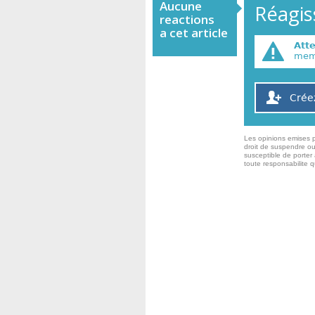
Aucune
Réagiss
reactions
a cet article
Att
memb
Crée
Les opinions emises p
droit de suspendre ou
susceptible de porter 
toute responsabilite 