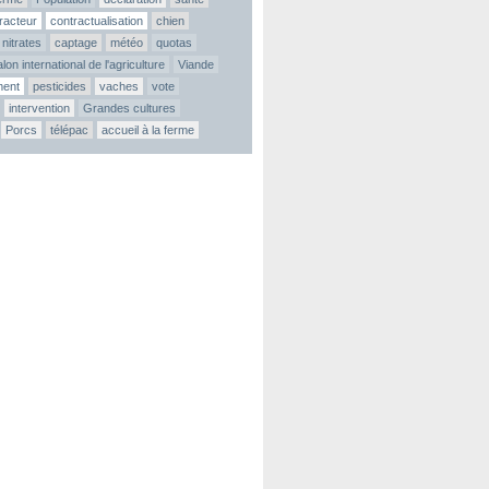
tracteur
contractualisation
chien
nitrates
captage
météo
quotas
lon international de l'agriculture
Viande
ment
pesticides
vaches
vote
intervention
Grandes cultures
Porcs
télépac
accueil à la ferme