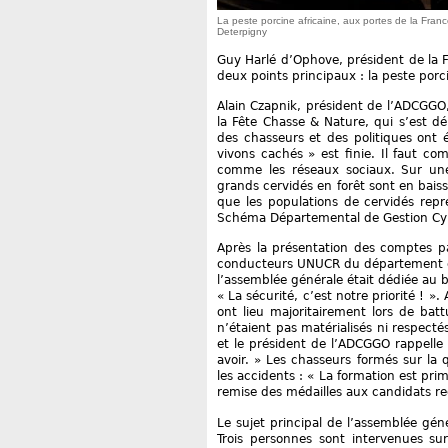
La peste porcine africaine, aux portes de la Franc
Deterpigny
Guy Harlé d’Ophove, président de la FD
deux points principaux : la peste porci
Alain Czapnik, président de l’ADCGGO, 
la Fête Chasse & Nature, qui s’est 
des chasseurs et des politiques ont é
vivons cachés » est finie. Il faut co
comme les réseaux sociaux. Sur une
grands cervidés en forêt sont en baiss
que les populations de cervidés repr
Schéma Départemental de Gestion Cyné
Après la présentation des comptes par 
conducteurs UNUCR du département et 
l’assemblée générale était dédiée au b
« La sécurité, c’est notre priorité ! 
ont lieu majoritairement lors de bat
n’étaient pas matérialisés ni respect
et le président de l’ADCGGO rappelle 
avoir. » Les chasseurs formés sur la
les accidents : « La formation est prim
remise des médailles aux candidats re
Le sujet principal de l’assemblée géné
Trois personnes sont intervenues sur