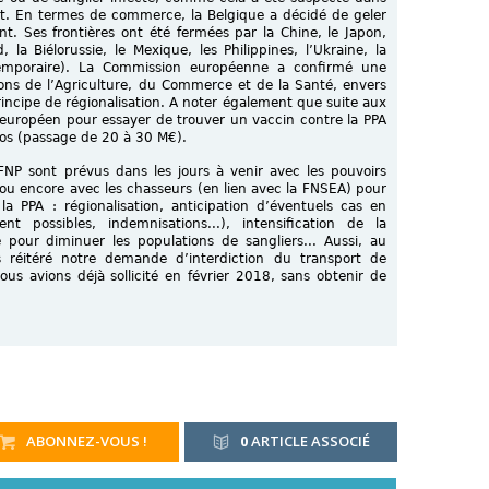
. En termes de commerce, la Belgique a décidé de geler
nt. Ses frontières ont été fermées par la Chine, le Japon,
, la Biélorussie, le Mexique, les Philippines, l’Ukraine, la
 temporaire). La Commission européenne a confirmé une
ions de l’Agriculture, du Commerce et de la Santé, envers
rincipe de régionalisation. A noter également que suite aux
 européen pour essayer de trouver un vaccin contre la PPA
ros (passage de 20 à 30 M€).
NP sont prévus dans les jours à venir avec les pouvoirs
ou encore avec les chasseurs (en lien avec la FNSEA) pour
a PPA : régionalisation, anticipation d’éventuels cas en
 possibles, indemnisations...), intensification de la
e pour diminuer les populations de sangliers... Aussi, au
 réitéré notre demande d’interdiction du transport de
ous avions déjà sollicité en février 2018, sans obtenir de
ABONNEZ-VOUS !
0
ARTICLE ASSOCIÉ