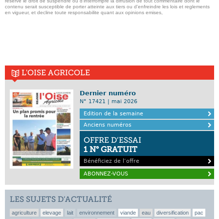
reserve le droit de suspendre ou d'interrompre la diffusion de tout commentaire dont le
contenu serait susceptible de porter atteinte aux tiers ou d'enfreindre les lois et reglements
en vigueur, et decline toute responsabilite quant aux opinions emises,
L'OISE AGRICOLE
Dernier numéro
N° 17421 | mai 2026
Edition de la semaine
Anciens numéros
OFFRE D’ESSAI
1 N° GRATUIT
Bénéficiez de l’offre
ABONNEZ-VOUS
LES SUJETS D’ACTUALITÉ
agriculture
elevage
lait
environnement
viande
eau
diversification
pac