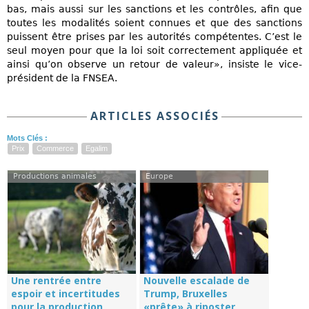
bas, mais aussi sur les sanctions et les contrôles, afin que
toutes les modalités soient connues et que des sanctions
puissent être prises par les autorités compétentes. C’est le
seul moyen pour que la loi soit correctement appliquée et
ainsi qu’on observe un retour de valeur», insiste le vice-
président de la FNSEA.
ARTICLES ASSOCIÉS
Mots Clés :
Prix
Commerce
Egalim
Productions animales
Europe
Une rentrée entre
Nouvelle escalade de
espoir et incertitudes
Trump, Bruxelles
pour la production
«prête» à riposter