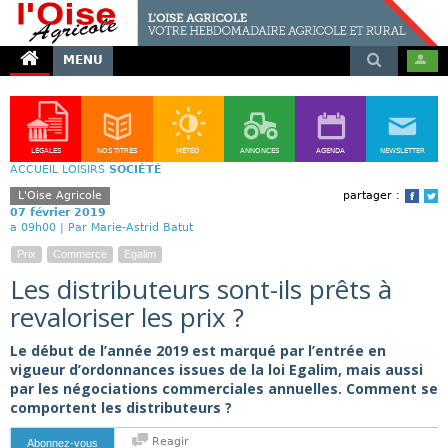
MENU
LÉGALES
NOS TITRES
MÉTÉO
ANNONCES
AGENDA
NEWSLETTER
ACCUEIL
LOISIRS
SOCIÉTÉ
L'Oise Agricole
partager :
Face
T
07 février 2019
a 09h00 |
Par Marie-Astrid Batut
Prix
Commerce
Egalim
Les distributeurs sont-ils prêts à
revaloriser les prix ?
Le début de l’année 2019 est marqué par l’entrée en
vigueur d’ordonnances issues de la loi Egalim, mais aussi
par les négociations commerciales annuelles. Comment se
comportent les distributeurs ?
Reagir
Abonnez-vous