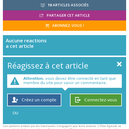
10
ARTICLES ASSOCIÉS
PARTAGER CET ARTICLE
ABONNEZ-VOUS !
Aucune
reactions
a cet article
Réagissez à cet article
Attention
, vous devez être connecté en tant que
membre du site pour saisir un commentaire.
Créez un compte
Connectez-vous
OU
Les opinions emises par les internautes n'engagent que leurs auteurs. L'Oise Agricole se