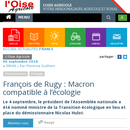
MENU
LÉGALES
NOS TITRES
MÉTÉO
ANNONCES
AGENDA
NEWSLETTER
ACCUEIL
ACTUALITÉS
FRANCE
L'Oise Agricole
partager :
Face
T
06 septembre 2018
a 09h00 |
Par Florence Guilhem
Gouvernement
Ecologie
François de Rugy : Macron
compatible à l’écologie
Le 4 septembre, le président de l’Assemblée nationale a
été nommé ministre de la Transition écologique en lieu et
place du démissionnaire Nicolas Hulot.
Reagir
Abonnez-vous