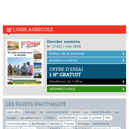
L'OISE AGRICOLE
Dernier numéro
N° 17421 | mai 2026
Edition de la semaine
Anciens numéros
OFFRE D’ESSAI
1 N° GRATUIT
Bénéficiez de l’offre
ABONNEZ-VOUS
LES SUJETS D’ACTUALITÉ
agriculture
elevage
lait
environnement
viande
eau
diversification
pac
budget
agroalimentaire
FDSEA
sécheresse
ruralité
gestion
PAC
communication
distribution
eleveur
Foncier
fromage
machinisme