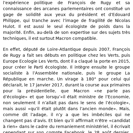
l’expérience politique de François de Rugy et sa
connaissance des arcanes parlementaires ont constitué un
gage de solidité aux yeux du président et d’Edouard
Philippe, qui tranche avec l’image de fragilité de Nicolas
Hulot. Il est aussi le seul écologiste de poids dans la
majorité. Enfin, au-delà de son expertise sur des sujets très
techniques, il est surtout Macron compatible.
En effet, député de Loire-Atlantique depuis 2007, François
de Rugy a fait ses débuts en politique chez les Verts, puis
Europe Ecologie Les Verts, dont il a claqué la porte en 2015,
pour créer le Parti écologiste. Il intègre ensuite le groupe
socialiste à l’Assemblée nationale, puis le groupe La
République en marche. Un virage à 180° pour celui qui
déclarait, le 17 janvier 2017, durant la course aux primaires
pour la présidentielle, que Macron «ne parle pas
d’écologie» et que lorsqu’«il était ministre de l’Economie,
non seulement il n’allait pas dans le sens de l’écologie»,
mais aussi «qu’il était plutôt dans l’ancien monde». Mais,
comme dit l’adage, il n’y a que les imbéciles qui ne
changent pas d’avis. Et bien qu’il affirmait n’être «candidat
à rien» dans le cadre du remaniement ministériel, il écrivait
cependant sur son compte Facebook, le 28 août dernier,