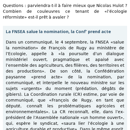
Questions : parviendra-t-il à faire mieux que Nicolas Hulot ?
Combien de couleuvres ce tenant de «l’écologie
réformiste» est-il prêt à avaler ?
La FNSEA salue la nomination, la Conf’ prend acte
Dans un communiqué, le 4 septembre, la FNSEA «salue
la nomination» de François de Rugy au ministère de
l’Ecologie, appelle à «la poursuite d’un dialogue
ministériel ouvert, pragmatique et apaisé avec
l’ensemble des agriculteurs, des filières, des territoires et
des productions». De son côté, la Confédération
paysanne «prend acte» de la nomination, par
communiqué, et interpelle le nouveau ministre sur les
sujets «urgents» du moment (prédation, dégâts de
gibiers). La Coordination rurale (CR) estime, par voie de
communiqué, que «François de Rugy, en tant que
député, connaît les problématiques agricoles et
environnementales». La CR reconnaît, elle, dans l’ex-
président de l’Assemblée nationale «un homme ouvert»,
qui, espère le syndicat, «saura lier l’écologie à une
agriculture durable et productive». Dans le même esprit,