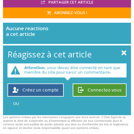
PARTAGER CET ARTICLE
ABONNEZ-VOUS !
Aucune
reactions
a cet article
Réagissez à cet article
Attention
, vous devez être connecté en tant que
membre du site pour saisir un commentaire.
Créez un compte
Connectez-vous
OU
Les opinions emises par les internautes n'engagent que leurs auteurs. L'Oise Agricole se
reserve le droit de suspendre ou d'interrompre la diffusion de tout commentaire dont le
contenu serait susceptible de porter atteinte aux tiers ou d'enfreindre les lois et reglements
en vigueur, et decline toute responsabilite quant aux opinions emises,