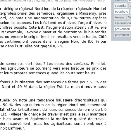
sommation intérieure est de 8,2 kg par an et par personne. - © Gaëtane Trichet
securite
, délégué régional Nord lors de la réunion régionale Nord et
ecophyto
terprofessionnel des semences) organisée à Maissemy, près
Arvalis
Sa
e Nord, on note une augmentation de 8,7 % toutes espèces
elon les espèces. Les blés tendres d’hiver, l’orge d’hiver, le
Environne
s chiffres positifs. Côté Est, l’augmentation atteint 7,9 %, elle
prevention
Par exemple, l’avoine d’hiver et de printemps, le blé tendre
promotion
s, ou encore le seigle tirent les résultats vers le haut». Côté
s certifiées ont baissé dans la région Nord de 8,6 % par
se dans l’Est, elles ont gagné 8,6 %.
de semences certifiées ? Les cours des céréales. En effet,
les agriculteurs se tournent vers elles lorsque les prix des
isent leurs propres semences quand les cours sont hauts.
 freins à l’utilisation des semences de ferme pour 61 % des
n Nord et 49 % dans la région Est. La main-d’œuvre aussi
uelle, on note une tendance haussière d’agriculteurs qui
ur. 50 % des agriculteurs de la région Nord ont cependant
Taf) et/ou le traitement de leurs semences de ferme de blé
st. «Alléger la charge de travail n’est pas le seul avantage
ve bien avant et également la meilleure qualité de travail.
mier inconvénient, mais les agriculteurs sont nombreux à
noît Laffineur.