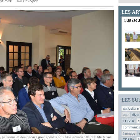
primer
Envoyer
LES AR
LUS (30 
LES SU
agriculture
eau
diver
FDSEA
s
communica
fromage
 pâtisserie et des biscuits pour apéritifs ont utilisé environ 196.000 tde farine
FRSEA
f