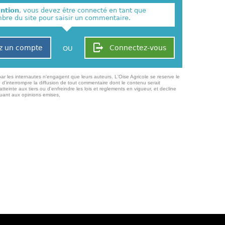
ention
, vous devez être connecté en tant que
re du site pour saisir un commentaire.
z un compte
Connectez-vous
OU
ar les internautes n'engagent que leurs auteurs. L'Oise Agricole se reserve le
 d'interrompre la diffusion de tout commentaire dont le contenu serait
atteinte aux tiers ou d'enfreindre les lois et reglements en vigueur, et decline
quant aux opinions emises,