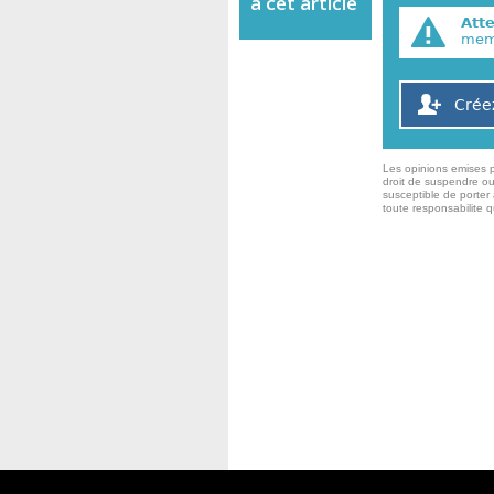
a cet article
Att
memb
Crée
Les opinions emises p
droit de suspendre ou
susceptible de porter 
toute responsabilite 