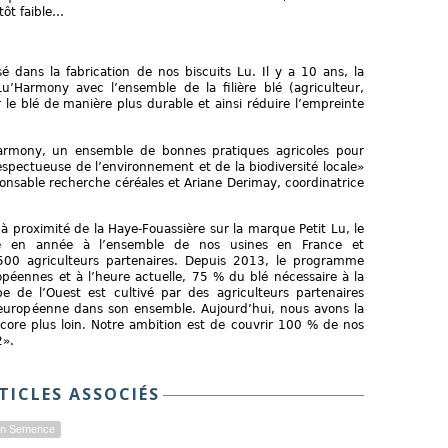
tôt faible…
sé dans la fabrication de nos biscuits Lu. Il y a 10 ans, la
Harmony avec l’ensemble de la filière blé (agriculteur,
 le blé de manière plus durable et ainsi réduire l’empreinte
armony, un ensemble de bonnes pratiques agricoles pour
spectueuse de l’environnement et de la biodiversité locale»
ponsable recherche céréales et Ariane Derimay, coordinatrice
à proximité de la Haye-Fouassière sur la marque Petit Lu, le
 en année à l’ensemble de nos usines en France et
.500 agriculteurs partenaires. Depuis 2013, le programme
opéennes et à l’heure actuelle, 75 % du blé nécessaire à la
e de l’Ouest est cultivé par des agriculteurs partenaires
européenne dans son ensemble. Aujourd’hui, nous avons la
core plus loin. Notre ambition est de couvrir 100 % de nos
2».
TICLES ASSOCIÉS
ion Semence