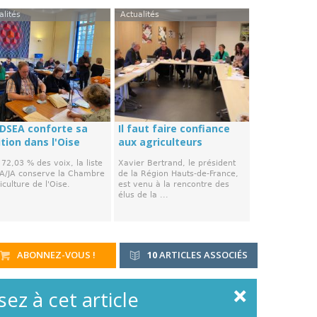
alités
Actualités
FDSEA conforte sa
Il faut faire confiance
tion dans l'Oise
aux agriculteurs
72,03 % des voix, la liste
Xavier Bertrand, le président
A/JA conserve la Chambre
de la Région Hauts-de-France,
iculture de l'Oise.
est venu à la rencontre des
élus de la ...
ABONNEZ-VOUS !
10
ARTICLES ASSOCIÉS
ez à cet article