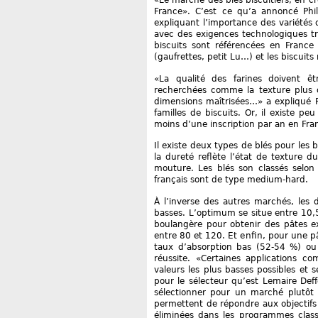
«Le marché des blés biscuitiers, en cr
France». C’est ce qu’a annoncé Phil
expliquant l’importance des variétés d
avec des exigences technologiques très
biscuits sont référencées en France 
(gaufrettes, petit Lu…) et les biscuits
«La qualité des farines doivent êt
recherchées comme la texture plus o
dimensions maîtrisées…» a expliqué Ph
familles de biscuits. Or, il existe 
moins d’une inscription par an en Fra
Il existe deux types de blés pour les 
la dureté reflète l’état de texture du
mouture. Les blés son classés selon 
français sont de type medium-hard.
À l’inverse des autres marchés, les 
basses. L’optimum se situe entre 10,5 
boulangère pour obtenir des pâtes ex
entre 80 et 120. Et enfin, pour une pât
taux d’absorption bas (52-54 %) ou
réussite. «Certaines applications c
valeurs les plus basses possibles et
pour le sélecteur qu’est Lemaire Deff
sélectionner pour un marché plutôt l
permettent de répondre aux objectifs
éliminées dans les programmes class