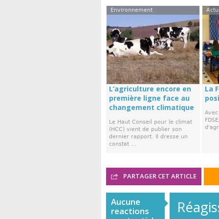
Environnement
Actu
L’agriculture encore en
La 
première ligne face au
posi
changement climatique
Avec 
FDSE
Le Haut Conseil pour le climat
d'agr
(HCC) vient de publier son
dernier rapport. Il dresse un
constat ...
PARTAGER CET ARTICLE
Aucune
Réagiss
reactions