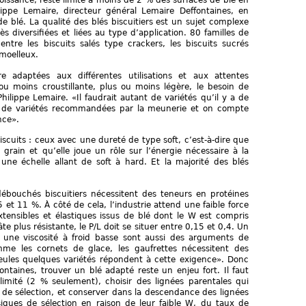
oissance, reste limité à moins de 2 % des surfaces de blé en
ippe Lemaire, directeur général Lemaire Deffontaines, en
e blé. La qualité des blés biscuitiers est un sujet complexe
 diversifiées et liées au type d’application. 80 familles de
entre les biscuits salés type crackers, les biscuits sucrés
 moelleux.
re adaptées aux différentes utilisations et aux attentes
u moins croustillante, plus ou moins légère, le besoin de
ilippe Lemaire. «Il faudrait autant de variétés qu’il y a de
peu de variétés recommandées par la meunerie et on compte
nce».
biscuits : ceux avec une dureté de type soft, c’est-à-dire que
 grain et qu’elle joue un rôle sur l’énergie nécessaire à la
une échelle allant de soft à hard. Et la majorité des blés
débouchés biscuitiers nécessitent des teneurs en protéines
et 11 %. À côté de cela, l’industrie attend une faible force
tensibles et élastiques issus de blé dont le W est compris
e plus résistante, le P/L doit se situer entre 0,15 et 0,4. Un
 une viscosité à froid basse sont aussi des arguments de
omme les cornets de glace, les gaufrettes nécessitent des
 seules quelques variétés répondent à cette exigence». Donc
ontaines, trouver un blé adapté reste un enjeu fort. Il faut
imité (2 % seulement), choisir des lignées parentales qui
 de sélection, et conserver dans la descendance des lignées
iques de sélection en raison de leur faible W, du taux de