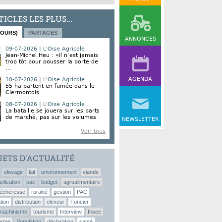
TICLES LES PLUS...
JOURS)
PARTAGES
ANNONCES
09-07-2026 | L'Oise Agricole
Jean-Michel Heu : «Il n’est jamais
trop tôt pour pousser la porte de
...
AGENDA
10-07-2026 | L'Oise Agricole
55 ha partent en fumée dans le
Clermontois
08-07-2026 | L'Oise Agricole
La bataille se jouera sur les parts
de marché, pas sur les volumes
NEWSLETTER
Voir tous
JETS D’ACTUALITÉ
elevage
lait
environnement
viande
sification
pac
budget
agroalimentaire
écheresse
ruralité
gestion
PAC
tion
distribution
eleveur
Foncier
machinisme
tourisme
Interview
Insee
erme
Population
déclaration
santé