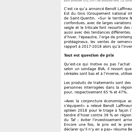
pour produire 433.200 t de produits finis. La con
C’est ce qu’a annoncé Benoît Laffineur
Est du Gnis (Groupement national in
de Saint-Quentin. «Sur le territoir
confondues, avec de larges variations s
seigle et le triticale font ressortir de
aussi avec des tendances différentes. 
d’hiver, l’épeautre, l’orge de printemp
protéagineux, les ventes de semence
rapport à 2017-2018 alors qu’à l’inver
Tout est question de prix
Qu’est-ce qui motive ou pas l’achat 
selon un sondage BVA, il ressort que 
céréales sont bas et à l’inverse, util
Les produits de traitements sont des
personnes interrogées dans la régio
pour, respectivement 65 % et 47%.
«Avec la conjoncture économique act
s’équipent» a relevé Benoît Laffine
optéen 2018 pour le triage à façon (
tendre d’hiver contre 39 % en région E
du Taf ; éviter l’investissement arri
Encore une fois, le prix est le pre
déclarer qu’il n’y en a pas» résume Be