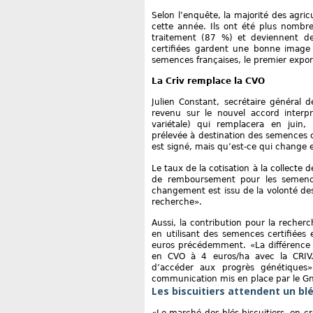
Selon l’enquête, la majorité des agric
cette année. Ils ont été plus nombre
traitement (87 %) et deviennent de
certifiées gardent une bonne image e
semences françaises, le premier expo
La Criv remplace la CVO
Julien Constant, secrétaire général d
revenu sur le nouvel accord interpro
variétale) qui remplacera en juin, l
prélevée à destination des semences ce
est signé, mais qu’est-ce qui change e
Le taux de la cotisation à la collecte 
de remboursement pour les semence
changement est issu de la volonté des
recherche».
Aussi, la contribution pour la recher
en utilisant des semences certifiées
euros précédemment. «La différence e
en CVO à 4 euros/ha avec la CRIV. 
d’accéder aux progrès génétiques» 
communication mis en place par le Gni
Les biscuitiers attendent un bl