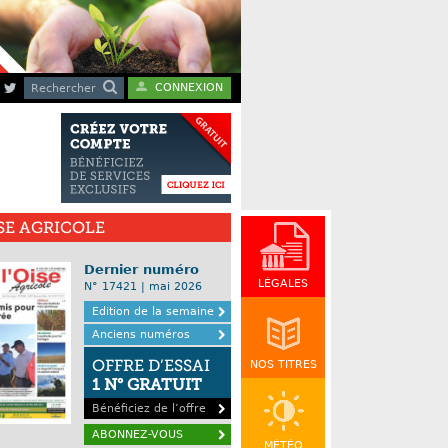
CONNEXION
Rechercher
ISE AGRICOLE
Dernier numéro
LÉGALES
N° 17421 | mai 2026
Edition de la semaine
Anciens numéros
OFFRE D’ESSAI
NOS TITRES
1 N° GRATUIT
Bénéficiez de l’offre
ABONNEZ-VOUS
MÉTÉO