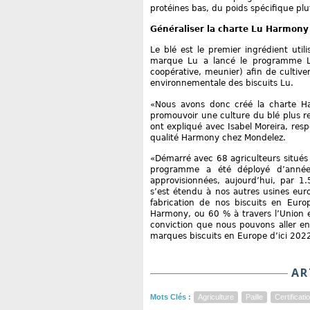
protéines bas, du poids spécifique plu
Généraliser la charte Lu Harmony
Le blé est le premier ingrédient utili
marque Lu a lancé le programme Lu’
coopérative, meunier) afin de cultiver
environnementale des biscuits Lu.
«Nous avons donc créé la charte H
promouvoir une culture du blé plus re
ont expliqué avec Isabel Moreira, res
qualité Harmony chez Mondelez.
«Démarré avec 68 agriculteurs situés 
programme a été déployé d’année
approvisionnées, aujourd’hui, par 1
s’est étendu à nos autres usines eur
fabrication de nos biscuits en Europ
Harmony, ou 60 % à travers l’Union 
conviction que nous pouvons aller en
marques biscuits en Europe d’ici 202
AR
Mots Clés :
Agriculture
Paille
Certificat