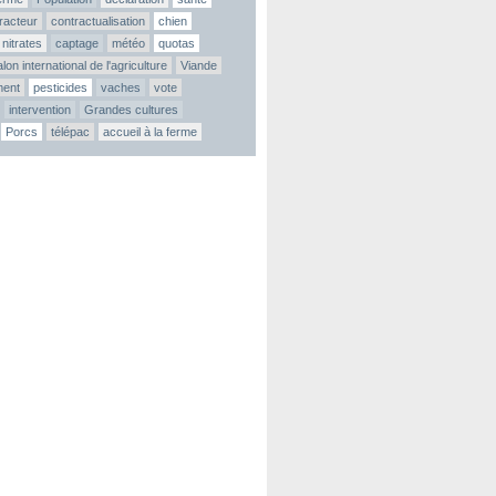
tracteur
contractualisation
chien
nitrates
captage
météo
quotas
lon international de l'agriculture
Viande
ment
pesticides
vaches
vote
intervention
Grandes cultures
Porcs
télépac
accueil à la ferme