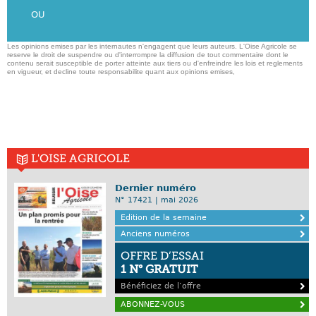
OU
Les opinions emises par les internautes n'engagent que leurs auteurs. L'Oise Agricole se
reserve le droit de suspendre ou d'interrompre la diffusion de tout commentaire dont le
contenu serait susceptible de porter atteinte aux tiers ou d'enfreindre les lois et reglements
en vigueur, et decline toute responsabilite quant aux opinions emises,
L'OISE AGRICOLE
Dernier numéro
N° 17421 | mai 2026
Edition de la semaine
Anciens numéros
OFFRE D’ESSAI
1 N° GRATUIT
Bénéficiez de l’offre
ABONNEZ-VOUS