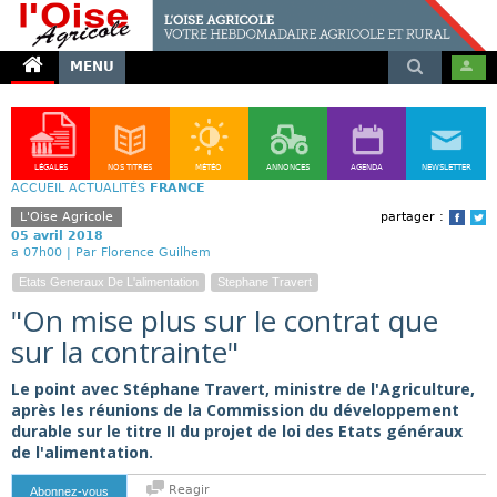
MENU
LÉGALES
NOS TITRES
MÉTÉO
ANNONCES
AGENDA
NEWSLETTER
ACCUEIL
ACTUALITÉS
FRANCE
L'Oise Agricole
partager :
Face
T
05 avril 2018
a 07h00 |
Par Florence Guilhem
Etats Generaux De L'alimentation
Stephane Travert
"On mise plus sur le contrat que
sur la contrainte"
Le point avec Stéphane Travert, ministre de l'Agriculture,
après les réunions de la Commission du développement
durable sur le titre II du projet de loi des Etats généraux
de l'alimentation.
Reagir
Abonnez-vous