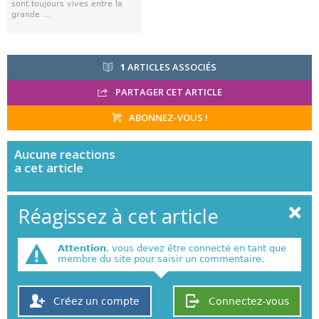
sont toujours vives entre la
grande ...
1
ARTICLES ASSOCIÉS
PARTAGER CET ARTICLE
ABONNEZ-VOUS !
Aucune
reactions
a cet article
Réagissez à cet article
Attention
, vous devez être connecté en tant que
membre du site pour saisir un commentaire.
Créez un compte
Connectez-vous