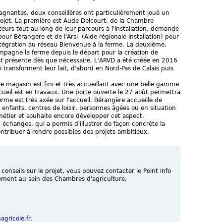
nantes, deux conseillères ont particulièrement joué un
ojet. La première est Aude Delcourt, de la Chambre
teurs tout au long de leur parcours à l'installation, demande
our Bérangère et de l'Arsi (Aide régionale installation) pour
tégration au réseau Bienvenue à la ferme. La deuxième,
mpagne la ferme depuis le départ pour la création de
t est présente dès que nécessaire. L'ARVD a été créée en 2016
transforment leur lait, d'abord en Nord-Pas de Calais puis
, le magasin est fini et très accueillant avec une belle gamme
ccueil est en travaux. Une porte ouverte le 27 août permettra
erme est très axée sur l'accueil. Bérangère accueille de
 enfants, centres de loisir, personnes âgées ou en situation
métier et souhaite encore développer cet aspect.
échanges, qui a permis d'illustrer de façon concrète la
ontribuer à rendre possibles des projets ambitieux.
 conseils sur le projet, vous pouvez contacter le Point info
tement au sein des Chambres d'agriculture.
agricole.fr
.