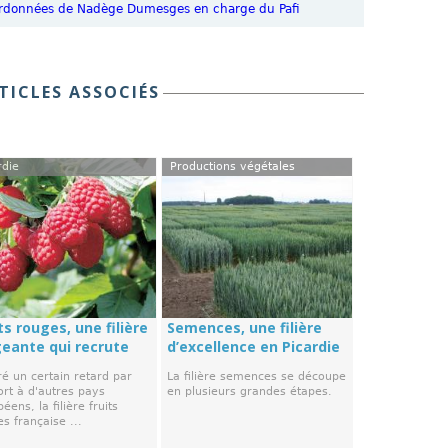
 coordonnées de Nadège Dumesges en charge du Pafi
TICLES ASSOCIÉS
rdie
Productions végétales
ts rouges, une filière
Semences, une filière
geante qui recrute
d’excellence en Picardie
é un certain retard par
La filière semences se découpe
ort à d'autres pays
en plusieurs grandes étapes.
éens, la filière fruits
s française ...