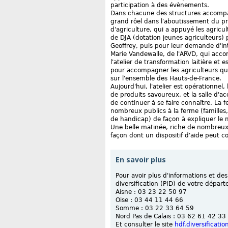
participation à des évènements.
Dans chacune des structures accompag
grand rôel dans l'aboutissement du pr
d'agriculture, qui a appuyé les agricul
de DJA (dotation jeunes agriculteurs) p
Geoffrey, puis pour leur demande d'in
Marie Vandewalle, de l'ARVD, qui acco
l'atelier de transformation laitière e
pour accompagner les agriculteurs qui 
sur l'ensemble des Hauts-de-France.
Aujourd'hui, l'atelier est opérationnel
de produits savoureux, et la salle d'a
de continuer à se faire connaître. La f
nombreux publics à la ferme (familles,
de handicap) de façon à expliquer le 
Une belle matinée, riche de nombreux 
façon dont un dispositif d'aide peut c
En savoir plus
Pour avoir plus d'informations et des
diversification (PID) de votre dépar
Aisne : 03 23 22 50 97
Oise : 03 44 11 44 66
Somme : 03 22 33 64 59
Nord Pas de Calais : 03 62 61 42 33
Et consulter le site
hdf.diversification