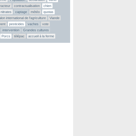
tracteur
contractualisation
chien
nitrates
captage
météo
quotas
lon international de l'agriculture
Viande
ment
pesticides
vaches
vote
intervention
Grandes cultures
Porcs
télépac
accueil à la ferme