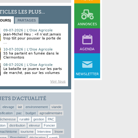
TICLES LES PLUS...
JOURS)
PARTAGES
ANNONCES
09-07-2026 | L'Oise Agricole
Jean-Michel Heu : «Il n’est jamais
trop tôt pour pousser la porte de
...
AGENDA
10-07-2026 | L'Oise Agricole
55 ha partent en fumée dans le
Clermontois
08-07-2026 | L'Oise Agricole
La bataille se jouera sur les parts
de marché, pas sur les volumes
NEWSLETTER
Voir tous
JETS D’ACTUALITÉ
elevage
lait
environnement
viande
sification
pac
budget
agroalimentaire
écheresse
ruralité
gestion
PAC
tion
distribution
eleveur
Foncier
machinisme
tourisme
Interview
Insee
erme
Population
déclaration
santé