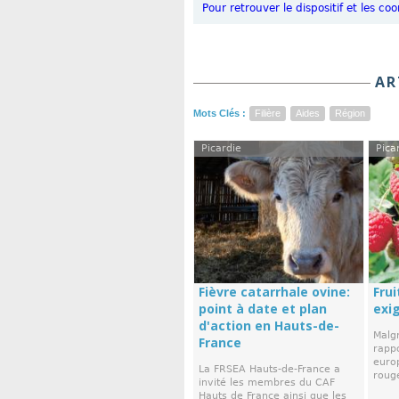
Pour retrouver le dispositif et les
AR
Mots Clés :
Filière
Aides
Région
Picardie
Pica
Fièvre catarrhale ovine:
Frui
point à date et plan
exi
d'action en Hauts-de-
Malgr
France
rapp
europ
La FRSEA Hauts-de-France a
rouge
invité les membres du CAF
Hauts de France ainsi que les