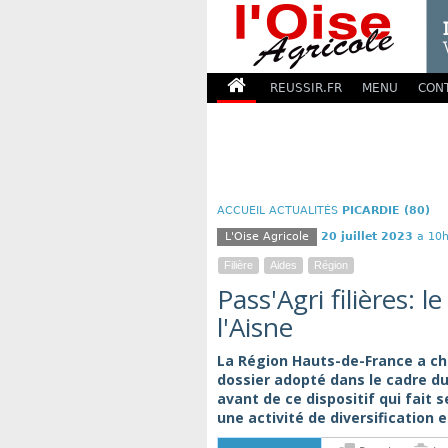
REUSSIR.FR
MENU
CON
ACCUEIL
ACTUALITÉS
PICARDIE (80)
L'Oise Agricole
20 juillet 2023
a 10h
Filière
Aides
Région
Pass'Agri filières: 
l'Aisne
La Région Hauts-de-France a cho
dossier adopté dans le cadre du 
avant de ce dispositif qui fait
une activité de diversification 