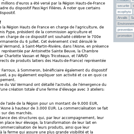
millions d'euros a été versé par la Région Hauts-de-France
securite
dre du dispositif Pass'Agri Filières. À noter que certains
ecophyto
spositif.
Arvalis
Sa
f
Environne
e la Région Hauts de France en charge de l'agriculture, de
prevention
enis Pype, président de la commission agriculture et
promotion
 en charge de ce dispositif ont souhaité célébrer le 700e
ermanente du 6 juillet. Cet évènement s'est déroulé le
al Vermand, à Saint-Martin-Rivière, dans l'Aisne, en présence
, représentée par Antoinette Sainte Beuve, la Chambre
ar Charlotte Vassan et Régis Tricoteaux, et l'ARVD
rects de produits laitiers des Hauts-de-France) représentée
r Farroux, à Sommeron, bénéficiaire également du dispositif
eil, a pu également expliquer son activité et ce en quoi ce
oppement.
e du Val Vermand ont détaillé l'activité, de l'émergence du
t d'une création totale d'une ferme d'élevage avec 3 ateliers:
ié de l'aide de la Région pour un montant de 9.000 EUR,
Aisne à hauteur de 3.000 EUR. La commercialisation se fait
i sur des marchés.
portance des structures qui, par leur accompagnement, leur
en place leur élevage, la transformation de leur lait en
commercialisation de leurs produits, ainsi que leur
la ferme qui assure une plus grande visibilité et la