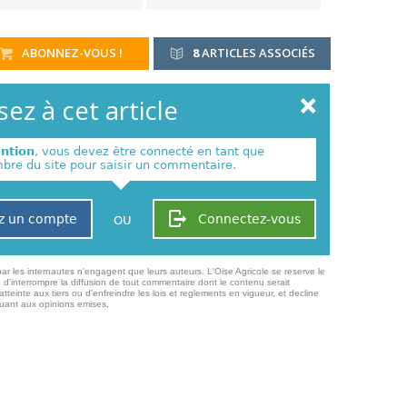
ABONNEZ-VOUS !
8
ARTICLES ASSOCIÉS
ez à cet article
ention
, vous devez être connecté en tant que
re du site pour saisir un commentaire.
z un compte
Connectez-vous
OU
ar les internautes n'engagent que leurs auteurs. L'Oise Agricole se reserve le
 d'interrompre la diffusion de tout commentaire dont le contenu serait
atteinte aux tiers ou d'enfreindre les lois et reglements en vigueur, et decline
quant aux opinions emises,