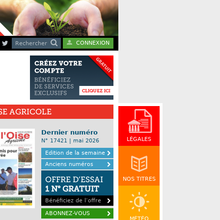
CONNEXION
Rechercher
ISE AGRICOLE
Dernier numéro
LÉGALES
N° 17421 | mai 2026
Edition de la semaine
Anciens numéros
OFFRE D’ESSAI
NOS TITRES
1 N° GRATUIT
Bénéficiez de l’offre
ABONNEZ-VOUS
MÉTÉO