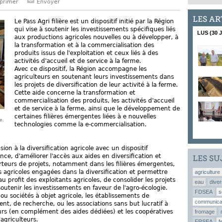
primer
Envoyer
LES AR
Le Pass Agri filière est un dispositif initié par la Région
qui vise à soutenir les investissements spécifiques liés
LUS (30 
aux productions agricoles nouvelles ou à développer, à
la transformation et à la commercialisation des
produits issus de l'exploitation et ceux liés à des
activités d'accueil et de service à la ferme.
Avec ce dispositif, la Région accompagne les
agriculteurs en soutenant leurs investissements dans
les projets de diversification de leur activité à la ferme.
Cette aide concerne la transformation et
commercialisation des produits, les activités d'accueil
et de service à la ferme, ainsi que le développement de
certaines filières émergentes liées à e nouvelles
e.
technologies comme la e-commercialisation.
ion à la diversification agricole avec un dispositif
ce, d'améliorer l'accès aux aides en diversification et
LES SU
orteurs de projets, notamment dans les filières émergentes,
 agricoles engagées dans la diversification et permettre
agriculture
au profit des exploitants agricoles, de consolider les projets
eau
diver
soutenir les investissements en faveur de l'agro-écologie.
FDSEA
s
ou sociétés à objet agricole, les établissements de
communica
t, de recherche, ou les associations sans but lucratif à
eurs (en complément des aides dédiées) et les coopératives
fromage
agriculteurs.
FRSEA
f