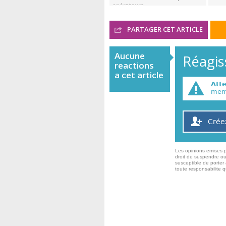
opérateurs ...
PARTAGER CET ARTICLE
Aucune
Réagiss
reactions
a cet article
Att
memb
Crée
Les opinions emises p
droit de suspendre ou
susceptible de porter 
toute responsabilite 