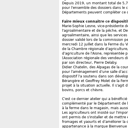
Depuis 2019, un montant total de 5,7 
pour l'ensemble des dossiers dans le ca
Départements peuvent compléter ce di
Faire mieux connaître ce dispositi
Marie-Sophie Lesne, vice-présidente d
l'agroalimentaire et de la pêche, et D
agroalimentaire, ainsi que les services
dossier validé lors de la commission p
mercredi 12 juillet dans la Ferme du V
de la Chambre régionale d'agriculture
d'agriculture de l'Aisne, représentée p
(Association régionale des vendeurs di
par son directeur, Pierre Delaby.
Didier Chatelin, des Alpagas de la cou
pour l'aménagement d'une salle d'accu
dispositif l'a soutenu dans son dével
Bérangère et Geoffrey Molet de la Ferm
projet à la situation actuelle. Il s'agi
bovins, porcs et chèvre.
C'est ce dernier atelier qui a bénéfic
complémenté par le Département de l'
à la ferme dans le magasin, mais auss
Les agriculteurs ont insisté sur l'im
ont permis de s'installer et de mettre 
fromages et yaourts et d'améliorer la 
appartenance à la marque Bienvenue à 