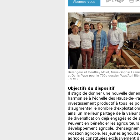
Reagir
Im
Abonnez-vous
Bérangère et Geoffrey Molet, Marie-Sophie Lesne
et Denis Pype pour le 700e dossier Pass'Agri filièr
- © MC
Objectifs du dispositif
Il s'agit de donner une nouvelle dimens
harmonisé à l'échelle des Hauts-de-Fran
investissement productif à tous les p
d'augmenter le nombre d'exploitations
ainsi un meilleur partage de la valeur 
de diversification déjà engagés et de 
Peuvent en bénéficier les agriculteurs 
développement agricole, d'enseignemen
vocation agricole, les jeunes agricult
agricoles constituées exclusivement d'