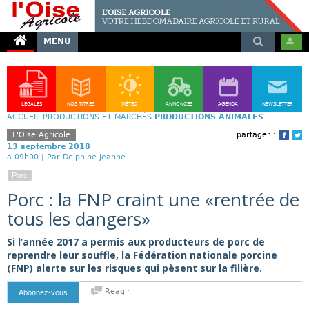
MENU
LÉGALES
NOS TITRES
MÉTÉO
ANNONCES
AGENDA
NEWSLETTER
ACCUEIL
PRODUCTIONS ET MARCHÉS
PRODUCTIONS ANIMALES
L'Oise Agricole
partager :
Face
T
13 septembre 2018
a 09h00 |
Par Delphine Jeanne
Porc
Porc : la FNP craint une «rentrée de
tous les dangers»
Si l’année 2017 a permis aux producteurs de porc de
reprendre leur souffle, la Fédération nationale porcine
(FNP) alerte sur les risques qui pèsent sur la filière.
Reagir
Abonnez-vous