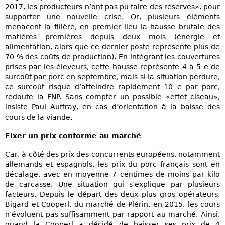
2017, les producteurs n’ont pas pu faire des réserves», pour
supporter une nouvelle crise. Or, plusieurs éléments
menacent la filière, en premier lieu la hausse brutale des
matières premières depuis deux mois (énergie et
alimentation, alors que ce dernier poste représente plus de
70 % des coûts de production). En intégrant les couvertures
prises par les éleveurs, cette hausse représente 4 à 5 e de
surcoût par porc en septembre, mais si la situation perdure,
ce surcoût risque d’atteindre rapidement 10 e par porc,
redoute la FNP. Sans compter un possible «effet ciseau»,
insiste Paul Auffray, en cas d’orientation à la baisse des
cours de la viande.
Fixer un prix conforme au marché
Car, à côté des prix des concurrents européens, notamment
allemands et espagnols, les prix du porc français sont en
décalage, avec en moyenne 7 centimes de moins par kilo
de carcasse. Une situation qui s’explique par plusieurs
facteurs. Depuis le départ des deux plus gros opérateurs,
Bigard et Cooperl, du marché de Plérin, en 2015, les cours
n’évoluent pas suffisamment par rapport au marché. Ainsi,
quand la Cooperl a décidé de baisser ses prix de 4