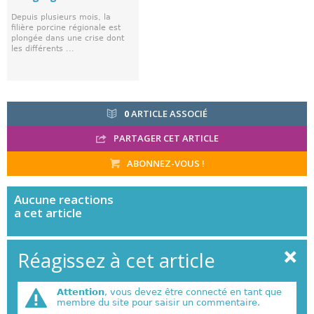
Depuis plusieurs mois, la
filière porcine régionale est
plongée dans une crise dont
les différents ...
0
ARTICLE ASSOCIÉ
PARTAGER CET ARTICLE
ABONNEZ-VOUS !
Aucune
reactions
a cet article
Réagissez à cet article
Attention
, vous devez être connecté en tant que
membre du site pour saisir un commentaire.