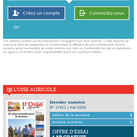
Créez un compte
Connectez-vous
OU
Les opinions emises par les internautes n'engagent que leurs auteurs. L'Oise Agricole se
reserve le droit de suspendre ou d'interrompre la diffusion de tout commentaire dont le
contenu serait susceptible de porter atteinte aux tiers ou d'enfreindre les lois et reglements
en vigueur, et decline toute responsabilite quant aux opinions emises,
L'OISE AGRICOLE
Dernier numéro
N° 17421 | mai 2026
Edition de la semaine
Anciens numéros
OFFRE D’ESSAI