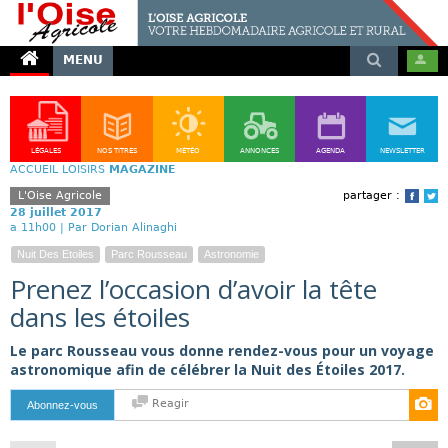
MENU
LÉGALES
NOS TITRES
MÉTÉO
ANNONCES
AGENDA
NEWSLETTER
ACCUEIL
LOISIRS
MAGAZINE
L'Oise Agricole
partager :
Face
T
28 juillet 2017
a 11h00 |
Par Dorian Alinaghi
Nuit Des Etoiles
Parc Rousseau
Astronomie
Prenez l’occasion d’avoir la tête
dans les étoiles
Le parc Rousseau vous donne rendez-vous pour un voyage
astronomique afin de célébrer la Nuit des Étoiles 2017.
Reagir
Abonnez-vous