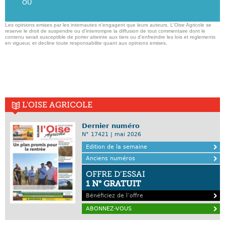
OU
Les opinions emises par les internautes n'engagent que leurs auteurs. L'Oise Agricole se
reserve le droit de suspendre ou d'interrompre la diffusion de tout commentaire dont le
contenu serait susceptible de porter atteinte aux tiers ou d'enfreindre les lois et reglements
en vigueur, et decline toute responsabilite quant aux opinions emises,
L'OISE AGRICOLE
Dernier numéro
N° 17421 | mai 2026
Edition de la semaine
Anciens numéros
OFFRE D’ESSAI
1 N° GRATUIT
Bénéficiez de l’offre
ABONNEZ-VOUS