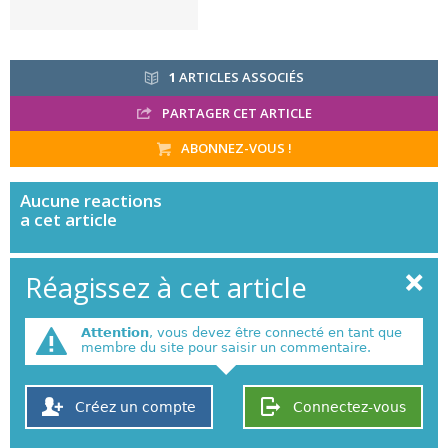
1
ARTICLES ASSOCIÉS
PARTAGER CET ARTICLE
ABONNEZ-VOUS !
Aucune
reactions
a cet article
Réagissez à cet article
Attention
, vous devez être connecté en tant que
membre du site pour saisir un commentaire.
Créez un compte
Connectez-vous