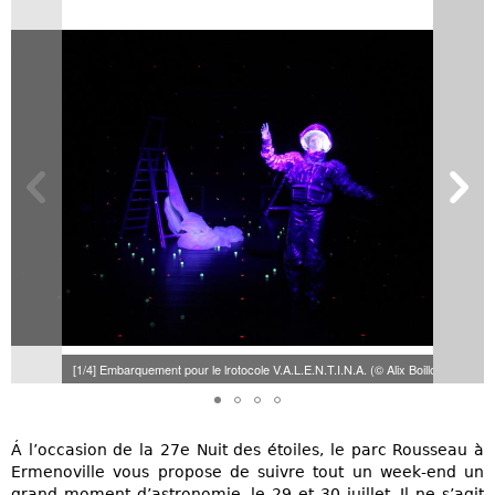
[1/4] Embarquement pour le lrotocole V.A.L.E.N.T.I.N.A. (© Alix Boillot)
Á l’occasion de la 27e Nuit des étoiles, le parc Rousseau à
Ermenoville vous propose de suivre tout un week-end un
grand moment d’astronomie, le 29 et 30 juillet. Il ne s’agit