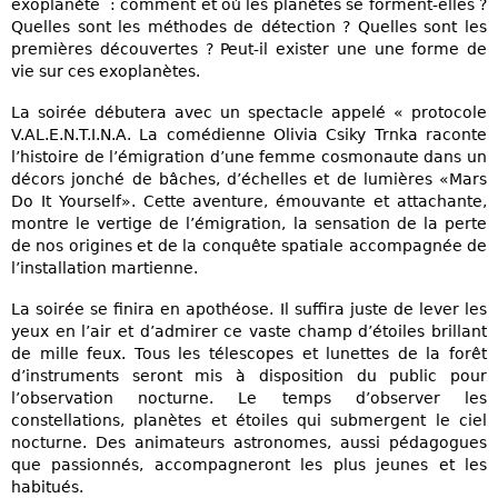
exoplanète : comment et où les planètes se forment-elles ?
Quelles sont les méthodes de détection ? Quelles sont les
premières découvertes ? Peut-il exister une une forme de
vie sur ces exoplanètes.
La soirée débutera avec un spectacle appelé « protocole
V.AL.E.N.T.I.N.A. La comédienne Olivia Csiky Trnka raconte
l’histoire de l’émigration d’une femme cosmonaute dans un
décors jonché de bâches, d’échelles et de lumières «Mars
Do It Yourself». Cette aventure, émouvante et attachante,
montre le vertige de l’émigration, la sensation de la perte
de nos origines et de la conquête spatiale accompagnée de
l’installation martienne.
La soirée se finira en apothéose. Il suffira juste de lever les
yeux en l’air et d’admirer ce vaste champ d’étoiles brillant
de mille feux. Tous les télescopes et lunettes de la forêt
d’instruments seront mis à disposition du public pour
l’observation nocturne. Le temps d’observer les
constellations, planètes et étoiles qui submergent le ciel
nocturne. Des animateurs astronomes, aussi pédagogues
que passionnés, accompagneront les plus jeunes et les
habitués.