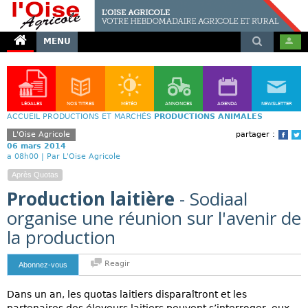
MENU
LÉGALES
NOS TITRES
MÉTÉO
ANNONCES
AGENDA
NEWSLETTER
ACCUEIL
PRODUCTIONS ET MARCHÉS
PRODUCTIONS ANIMALES
L'Oise Agricole
partager :
Face
T
06 mars 2014
a 08h00 |
Par L'Oise Agricole
Après Quotas
Production laitière
- Sodiaal
organise une réunion sur l'avenir de
la production
Reagir
Abonnez-vous
Dans un an, les quotas laitiers disparaîtront et les