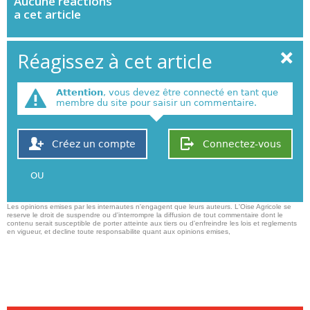
Aucune
reactions
a cet article
Réagissez à cet article
Attention
, vous devez être connecté en tant que
membre du site pour saisir un commentaire.
Créez un compte
Connectez-vous
OU
Les opinions emises par les internautes n'engagent que leurs auteurs. L'Oise Agricole se
reserve le droit de suspendre ou d'interrompre la diffusion de tout commentaire dont le
contenu serait susceptible de porter atteinte aux tiers ou d'enfreindre les lois et reglements
en vigueur, et decline toute responsabilite quant aux opinions emises,