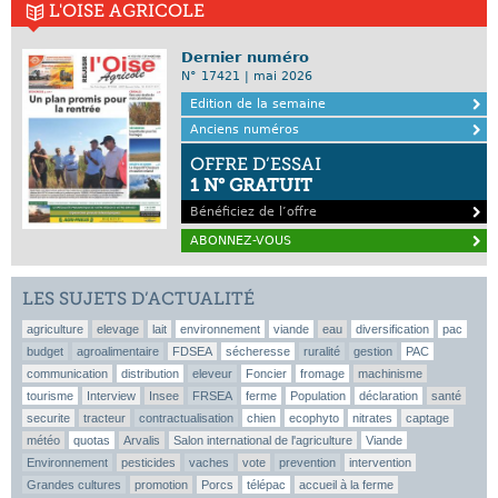
L'OISE AGRICOLE
Dernier numéro
N° 17421 | mai 2026
Edition de la semaine
Anciens numéros
OFFRE D’ESSAI
1 N° GRATUIT
Bénéficiez de l’offre
ABONNEZ-VOUS
LES SUJETS D’ACTUALITÉ
agriculture
elevage
lait
environnement
viande
eau
diversification
pac
budget
agroalimentaire
FDSEA
sécheresse
ruralité
gestion
PAC
communication
distribution
eleveur
Foncier
fromage
machinisme
tourisme
Interview
Insee
FRSEA
ferme
Population
déclaration
santé
securite
tracteur
contractualisation
chien
ecophyto
nitrates
captage
météo
quotas
Arvalis
Salon international de l'agriculture
Viande
Environnement
pesticides
vaches
vote
prevention
intervention
Grandes cultures
promotion
Porcs
télépac
accueil à la ferme