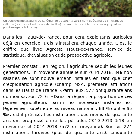
Un tiers des installations de la région entre 2014 à 2018 sont spécialisées en grandes
cultures (céréales et cultures industrielles), un autre tiers est tourné vers la polyculture-
polyélevage. - © Pixabay
Dans les Hauts-de-France, pour cent exploitants agricoles
déjà en exercice, trois s’installent chaque année. C’est le
chiffre que livre Agreste Hauts-de-France, service de
statistique, d’évaluation et de prospective agricole.
Premier constat : en région, l’agriculture séduit les jeunes
générations. En moyenne annuelle sur 2014-2018, 846 non
salariés se sont nouvellement installés en tant que chef
d’exploitation agricole (champ MSA, première affiliation)
dans les Hauts-de-France. «Parmi eux, 572 ont quarante ans
ou moins», soit 72 %. «Dans la région, la proportion de ces
jeunes agriculteurs parmi les nouveaux installés est
légèrement supérieure au niveau national : 68 % contre 65
%», est-il précisé. Les installations des moins de quarante
ans ont progressé entre les périodes 2010-2013 (518 en
moyenne) et 2014-2018 (572 en moyenne). Sur les 274
installations tardives (plus de quarante ans), cinquante