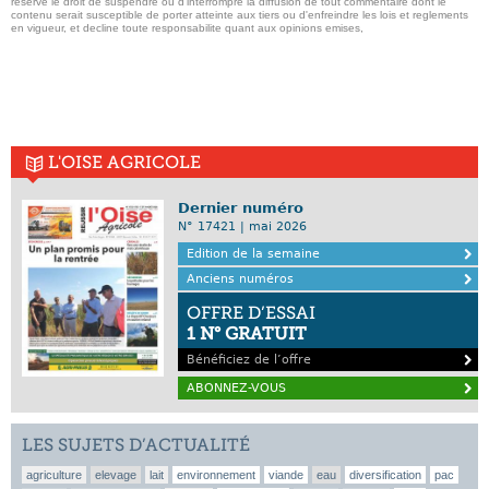
reserve le droit de suspendre ou d'interrompre la diffusion de tout commentaire dont le
contenu serait susceptible de porter atteinte aux tiers ou d'enfreindre les lois et reglements
en vigueur, et decline toute responsabilite quant aux opinions emises,
L'OISE AGRICOLE
Dernier numéro
N° 17421 | mai 2026
Edition de la semaine
Anciens numéros
OFFRE D’ESSAI
1 N° GRATUIT
Bénéficiez de l’offre
ABONNEZ-VOUS
LES SUJETS D’ACTUALITÉ
agriculture
elevage
lait
environnement
viande
eau
diversification
pac