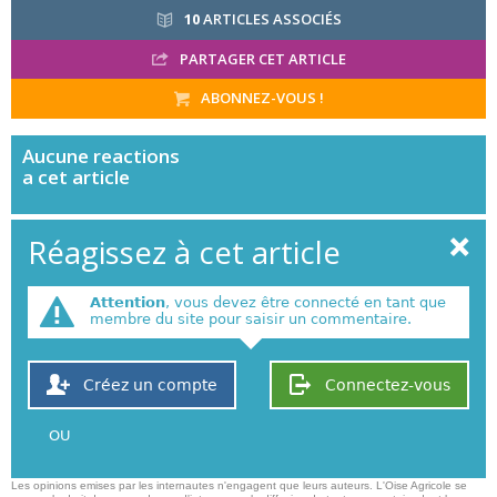
10
ARTICLES ASSOCIÉS
PARTAGER CET ARTICLE
ABONNEZ-VOUS !
Aucune
reactions
a cet article
Réagissez à cet article
Attention
, vous devez être connecté en tant que
membre du site pour saisir un commentaire.
Créez un compte
Connectez-vous
OU
Les opinions emises par les internautes n'engagent que leurs auteurs. L'Oise Agricole se