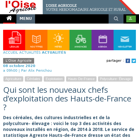
MENU
LÉGALES
NOS TITRES
MÉTÉO
ANNONCES
AGENDA
NEWSLETTER
ACCUEIL
ACTUALITÉS
ACTUALITÉS
L'Oise Agricole
partager :
Face
T
08 octobre 2020
a 09h00 |
Par Alix Penichou
Agriculture
Céréales
Exploitation
Hauts-De-France
Polyculture- Élevage
Qui sont les nouveaux chefs
d’exploitation des Hauts-de-France
?
Des céréales, des cultures industrielles et de la
polyculture- élevage : voici le top 3 des activités des
nouveaux installés en région, de 2014 à 2018. Le service de
statistique Agreste Hauts-de-France dresse un état des