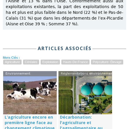
l’Aisne et 13 % dans l’Oise. Conformément aussi aux
exploitations existantes, la part des exploitations de 50
ha et plus est plus faible dans le Nord (22 %) et le Pas-de-
Calais (31 %) que dans les départements de l’ex-Picardie
(Aisne et Oise 39 % ; Somme 37 %).
ARTICLES ASSOCIÉS
Mots Clés :
Agriculture
Céréales
Exploitation
Hauts-De-France
Polyculture- Élevage
Environnement
Réglementations environnementales
L’agriculture encore en
Décarbonation:
première ligne face au
l'agriculture et
changement climatique
l'agroalimentaire au