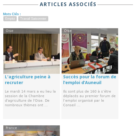
ARTICLES ASSOCIÉS
Mots Clés :
Emploi
Travail Saisonnier
Oise
Oise
L'agriculture peine à
Succès pour la forum de
recruter
l’emploi d’Auneuil
Le mardi 14 mars a eu lieu la
Ils sont plus de 160 à s’être
session de la Chambre
déplacés au premier forum de
d'agriculture de l'Oise. De
l’emploi organisé par le
nombreux thèmes ont ...
Conseil ...
France