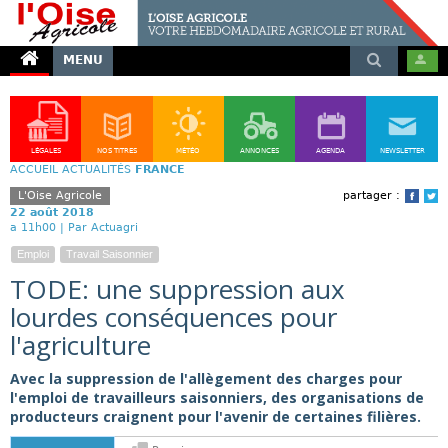
MENU
LÉGALES
NOS TITRES
MÉTÉO
ANNONCES
AGENDA
NEWSLETTER
ACCUEIL
ACTUALITÉS
FRANCE
L'Oise Agricole
partager :
Face
T
22 août 2018
a 11h00 |
Par Actuagri
Emploi
Travail Saisonnier
TODE: une suppression aux
lourdes conséquences pour
l'agriculture
Avec la suppression de l'allègement des charges pour
l'emploi de travailleurs saisonniers, des organisations de
producteurs craignent pour l'avenir de certaines filières.