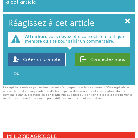
a cet article
Réagissez à cet article
Attention
, vous devez être connecté en tant que
membre du site pour saisir un commentaire.
Créez un compte
Connectez-vous
OU
Les opinions emises par les internautes n'engagent que leurs auteurs. L'Oise Agricole se
reserve le droit de suspendre ou d'interrompre la diffusion de tout commentaire dont le
contenu serait susceptible de porter atteinte aux tiers ou d'enfreindre les lois et reglements
en vigueur, et decline toute responsabilite quant aux opinions emises,
L'OISE AGRICOLE