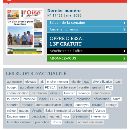
Dernier numéro
N° 17421 | mai 2026
Edition de la semaine
Anciens numéros
OFFRE D’ESSAI
1 N° GRATUIT
Bénéficiez de l’offre
ABONNEZ-VOUS
LES SUJETS D’ACTUALITÉ
agriculture
elevage
lait
environnement
viande
eau
diversification
pac
budget
agroalimentaire
FDSEA
sécheresse
ruralité
gestion
PAC
communication
distribution
eleveur
Foncier
fromage
machinisme
tourisme
Interview
Insee
FRSEA
ferme
Population
déclaration
santé
securite
tracteur
contractualisation
chien
ecophyto
nitrates
captage
météo
quotas
Arvalis
Salon international de l'agriculture
Viande
Environnement
pesticides
vaches
vote
prevention
intervention
Grandes cultures
promotion
Porcs
télépac
accueil à la ferme