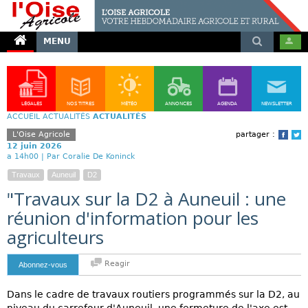
MENU
LÉGALES
NOS TITRES
MÉTÉO
ANNONCES
AGENDA
NEWSLETTER
ACCUEIL
ACTUALITÉS
ACTUALITÉS
L'Oise Agricole
partager :
Face
T
12 juin 2026
a 14h00 |
Par Coralie De Koninck
Travaux
Auneuil
D2
"Travaux sur la D2 à Auneuil : une
réunion d'information pour les
agriculteurs
Reagir
Abonnez-vous
Dans le cadre de travaux routiers programmés sur la D2, au