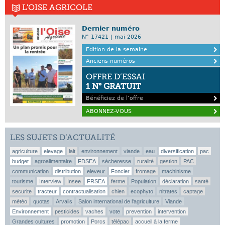
L'OISE AGRICOLE
Dernier numéro
N° 17421 | mai 2026
Edition de la semaine
Anciens numéros
OFFRE D’ESSAI
1 N° GRATUIT
Bénéficiez de l’offre
ABONNEZ-VOUS
LES SUJETS D’ACTUALITÉ
agriculture
elevage
lait
environnement
viande
eau
diversification
pac
budget
agroalimentaire
FDSEA
sécheresse
ruralité
gestion
PAC
communication
distribution
eleveur
Foncier
fromage
machinisme
tourisme
Interview
Insee
FRSEA
ferme
Population
déclaration
santé
securite
tracteur
contractualisation
chien
ecophyto
nitrates
captage
météo
quotas
Arvalis
Salon international de l'agriculture
Viande
Environnement
pesticides
vaches
vote
prevention
intervention
Grandes cultures
promotion
Porcs
télépac
accueil à la ferme