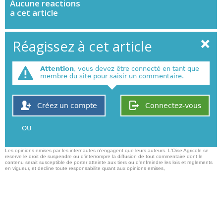
Aucune
reactions
a cet article
Réagissez à cet article
Attention
, vous devez être connecté en tant que
membre du site pour saisir un commentaire.
Créez un compte
Connectez-vous
OU
Les opinions emises par les internautes n'engagent que leurs auteurs. L'Oise Agricole se
reserve le droit de suspendre ou d'interrompre la diffusion de tout commentaire dont le
contenu serait susceptible de porter atteinte aux tiers ou d'enfreindre les lois et reglements
en vigueur, et decline toute responsabilite quant aux opinions emises,