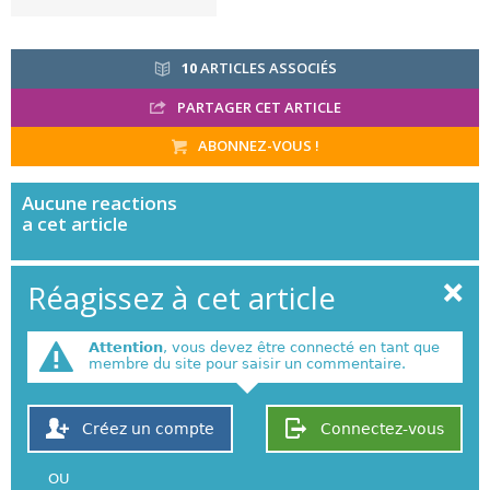
10
ARTICLES ASSOCIÉS
PARTAGER CET ARTICLE
ABONNEZ-VOUS !
Aucune
reactions
a cet article
Réagissez à cet article
Attention
, vous devez être connecté en tant que
membre du site pour saisir un commentaire.
Créez un compte
Connectez-vous
OU