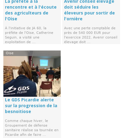
La préfète à la
Avenir conseil élevage
rencontre et à l'écoute
doit séduire les
des agriculteurs de
éleveurs pour sortir de
l'Oise
l'ornière
À l'initiative de JA 60, la
Avec une perte comptable de
préfète de l'Oise, Catherine
près de 540 000 EUR pour
Seguin, a visité une
l'exercice 2022, Avenir conseil
exploitation de ...
élevage doit ...
Oise
Le GDS Picardie alerte
sur la progression de la
besnoitiose
Comme chaque hiver, le
Groupement de défense
sanitaire réalise sa tournée en
Picardie afin de faire ...