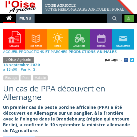
MENU
LÉGALES
NOS TITRES
MÉTÉO
ANNONCES
AGENDA
NEWSLETTER
ACCUEIL
PRODUCTIONS ET MARCHÉS
PRODUCTIONS ANIMALES
L'Oise Agricole
partager :
Face
T
18 septembre 2020
a 15h00 |
Par A. G.
Elevage
Porc
Maladie
Un cas de PPA découvert en
Allemagne
Un premier cas de peste porcine africaine (PPA) a été
découvert en Allemagne sur un sanglier, à la frontière
avec la Pologne dans le Brandebourg (région qui entoure
Berlin), a confirmé le 10 septembre la ministre allemande
de l’Agriculture.