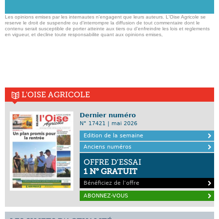
Les opinions emises par les internautes n'engagent que leurs auteurs. L'Oise Agricole se
reserve le droit de suspendre ou d'interrompre la diffusion de tout commentaire dont le
contenu serait susceptible de porter atteinte aux tiers ou d'enfreindre les lois et reglements
en vigueur, et decline toute responsabilite quant aux opinions emises,
L'OISE AGRICOLE
Dernier numéro
N° 17421 | mai 2026
Edition de la semaine
Anciens numéros
OFFRE D’ESSAI
1 N° GRATUIT
Bénéficiez de l’offre
ABONNEZ-VOUS