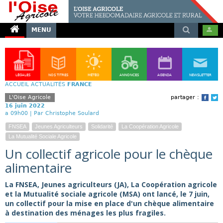
MENU
LÉGALES
NOS TITRES
MÉTÉO
ANNONCES
AGENDA
NEWSLETTER
ACCUEIL
ACTUALITÉS
FRANCE
L'Oise Agricole
partager :
Face
T
16 juin 2022
a 09h00 |
Par Christophe Soulard
FNSEA
Jeunes Agriculteurs
Solidarité
La Coopération Agricole
La Mutualité Sociale Agricole
Un collectif agricole pour le chèque
alimentaire
La FNSEA, Jeunes agriculteurs (JA), La Coopération agricole
et la Mutualité sociale agricole (MSA) ont lancé, le 7 juin,
un collectif pour la mise en place d'un chèque alimentaire
à destination des ménages les plus fragiles.