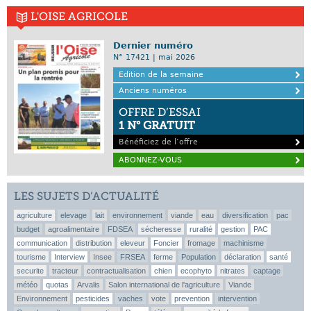
L'OISE AGRICOLE
Dernier numéro
N° 17421 | mai 2026
Edition de la semaine
Anciens numéros
OFFRE D’ESSAI
1 N° GRATUIT
Bénéficiez de l’offre
ABONNEZ-VOUS
LES SUJETS D’ACTUALITÉ
agriculture
elevage
lait
environnement
viande
eau
diversification
pac
budget
agroalimentaire
FDSEA
sécheresse
ruralité
gestion
PAC
communication
distribution
eleveur
Foncier
fromage
machinisme
tourisme
Interview
Insee
FRSEA
ferme
Population
déclaration
santé
securite
tracteur
contractualisation
chien
ecophyto
nitrates
captage
météo
quotas
Arvalis
Salon international de l'agriculture
Viande
Environnement
pesticides
vaches
vote
prevention
intervention