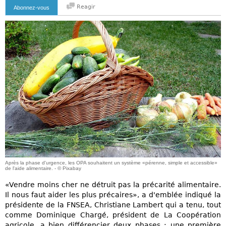
Reagir
Abonnez-vous
Après la phase d'urgence, les OPA souhaitent un système «pérenne, simple et accessible»
de l'aide alimentaire. - © Pixabay
«Vendre moins cher ne détruit pas la précarité alimentaire.
Il nous faut aider les plus précaires», a d'emblée indiqué la
présidente de la FNSEA, Christiane Lambert qui a tenu, tout
comme Dominique Chargé, président de La Coopération
agricole, a bien différencier deux phases : une première