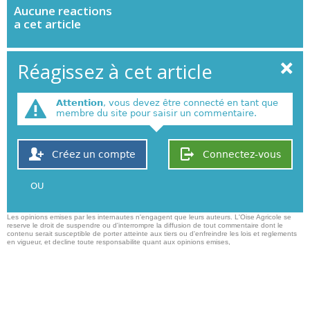
Aucune
reactions
a cet article
Réagissez à cet article
Attention
, vous devez être connecté en tant que
membre du site pour saisir un commentaire.
Créez un compte
Connectez-vous
OU
Les opinions emises par les internautes n'engagent que leurs auteurs. L'Oise Agricole se
reserve le droit de suspendre ou d'interrompre la diffusion de tout commentaire dont le
contenu serait susceptible de porter atteinte aux tiers ou d'enfreindre les lois et reglements
en vigueur, et decline toute responsabilite quant aux opinions emises,