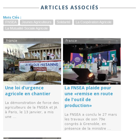
ARTICLES ASSOCIÉS
Mots Clés :
FNSEA
Jeunes Agriculteurs
Solidarité
La Coopération Agricole
La Mutualité Sociale Agricole
France
France
Une loi d’urgence
La FNSEA plaide pour
agricole en chantier
une «remise en route
de l'outil de
La démonstration de force des
production»
agriculteurs de la FNSEA et JA
à Paris, le 13 janvier, a mis
La FNSEA a conclu le 27 mars
une ...
les travaux de son 79e
congrès à Grenoble, en
présence de la ministre ...