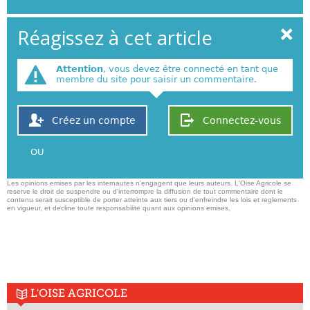
Réagissez à cet article
Attention
, vous devez être connecté en tant que
membre du site pour saisir un commentaire.
Créez un compte
Connectez-vous
OU
Les opinions emises par les internautes n'engagent que leurs auteurs. L'Oise Agricole se
reserve le droit de suspendre ou d'interrompre la diffusion de tout commentaire dont le
contenu serait susceptible de porter atteinte aux tiers ou d'enfreindre les lois et reglements
en vigueur, et decline toute responsabilite quant aux opinions emises,
L'OISE AGRICOLE