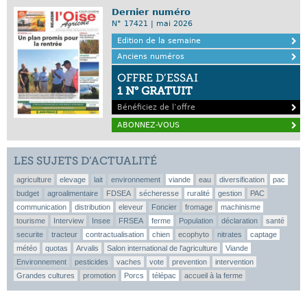
Dernier numéro
N° 17421 | mai 2026
Edition de la semaine
Anciens numéros
OFFRE D’ESSAI
1 N° GRATUIT
Bénéficiez de l’offre
ABONNEZ-VOUS
LES SUJETS D’ACTUALITÉ
agriculture
elevage
lait
environnement
viande
eau
diversification
pac
budget
agroalimentaire
FDSEA
sécheresse
ruralité
gestion
PAC
communication
distribution
eleveur
Foncier
fromage
machinisme
tourisme
Interview
Insee
FRSEA
ferme
Population
déclaration
santé
securite
tracteur
contractualisation
chien
ecophyto
nitrates
captage
météo
quotas
Arvalis
Salon international de l'agriculture
Viande
Environnement
pesticides
vaches
vote
prevention
intervention
Grandes cultures
promotion
Porcs
télépac
accueil à la ferme