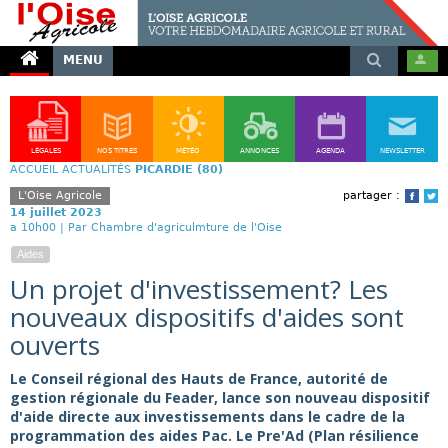
MENU
LÉGALES
NOS TITRES
MÉTÉO
ANNONCES
AGENDA
NEWSLETTER
ACCUEIL
ACTUALITÉS
PICARDIE (80)
L'Oise Agricole
partager :
Face
T
14 juillet 2023
a 10h00 |
Par Chambre d'agriculmture de l'Oise
Aides
Un projet d'investissement? Les
nouveaux dispositifs d'aides sont
ouverts
Le Conseil régional des Hauts de France, autorité de
gestion régionale du Feader, lance son nouveau dispositif
d'aide directe aux investissements dans le cadre de la
programmation des aides Pac. Le Pre'Ad (Plan résilience