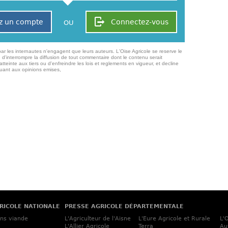
z un compte
Connectez-vous
OU
ar les internautes n'engagent que leurs auteurs. L'Oise Agricole se reserve le
 d'interrompre la diffusion de tout commentaire dont le contenu serait
atteinte aux tiers ou d'enfreindre les lois et reglements en vigueur, et decline
quant aux opinions emises,
RICOLE NATIONALE
PRESSE AGRICOLE DÉPARTEMENTALE
ins viande
L'Agriculteur de l'Aisne
L'Eure Agricole et Rurale
L'
L'Allier Agricole
Terra
Au