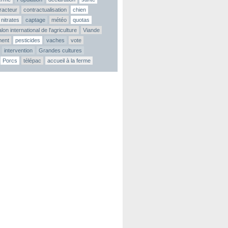
tracteur
contractualisation
chien
nitrates
captage
météo
quotas
lon international de l'agriculture
Viande
ment
pesticides
vaches
vote
intervention
Grandes cultures
Porcs
télépac
accueil à la ferme