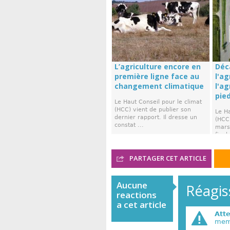
L’agriculture encore en
Déc
première ligne face au
l'ag
changement climatique
l'a
pie
Le Haut Conseil pour le climat
(HCC) vient de publier son
Le Ha
dernier rapport. Il dresse un
(HCC)
constat ...
mars,
final 
PARTAGER CET ARTICLE
Aucune
Réagiss
reactions
a cet article
Att
memb