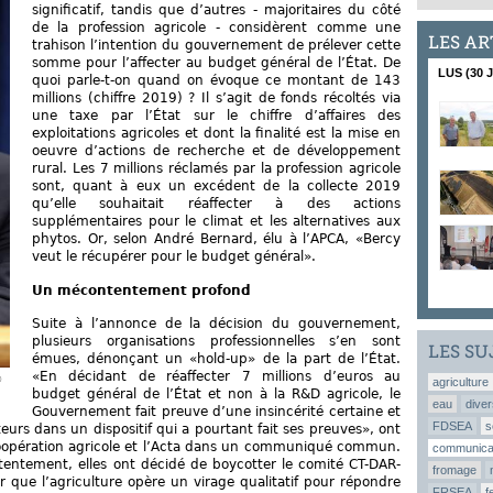
significatif, tandis que d’autres - majoritaires du côté
de la profession agricole - considèrent comme une
LES AR
trahison l’intention du gouvernement de prélever cette
somme pour l’affecter au budget général de l’État. De
LUS (30 
quoi parle-t-on quand on évoque ce montant de 143
millions (chiffre 2019) ? Il s’agit de fonds récoltés via
une taxe par l’État sur le chiffre d’affaires des
exploitations agricoles et dont la finalité est la mise en
oeuvre d’actions de recherche et de développement
rural. Les 7 millions réclamés par la profession agricole
sont, quant à eux un excédent de la collecte 2019
qu’elle souhaitait réaffecter à des actions
supplémentaires pour le climat et les alternatives aux
phytos. Or, selon André Bernard, élu à l’APCA, «Bercy
veut le récupérer pour le budget général».
Un mécontentement profond
Suite à l’annonce de la décision du gouvernement,
plusieurs organisations professionnelles s’en sont
LES SU
émues, dénonçant un «hold-up» de la part de l’État.
«En décidant de réaffecter 7 millions d’euros au
©
agriculture
budget général de l’État et non à la R&D agricole, le
eau
diver
Gouvernement fait preuve d’une insincérité certaine et
FDSEA
s
eurs dans un dispositif qui a pourtant fait ses preuves», ont
 Coopération agricole et l’Acta dans un communiqué commun.
communica
entement, elles ont décidé de boycotter le comité CT-DAR-
fromage
 que l’agriculture opère un virage qualitatif pour répondre
FRSEA
f