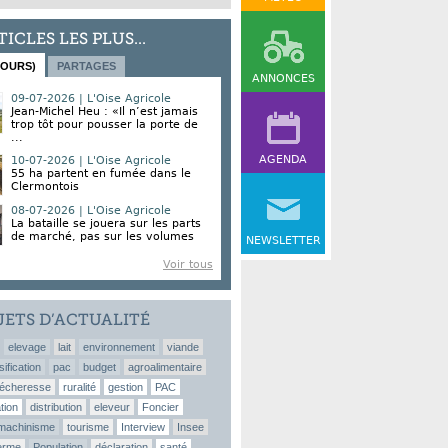
TICLES LES PLUS...
JOURS)
PARTAGES
ANNONCES
09-07-2026 | L'Oise Agricole
Jean-Michel Heu : «Il n’est jamais
trop tôt pour pousser la porte de
...
AGENDA
10-07-2026 | L'Oise Agricole
55 ha partent en fumée dans le
Clermontois
08-07-2026 | L'Oise Agricole
La bataille se jouera sur les parts
de marché, pas sur les volumes
NEWSLETTER
Voir tous
JETS D’ACTUALITÉ
elevage
lait
environnement
viande
sification
pac
budget
agroalimentaire
écheresse
ruralité
gestion
PAC
tion
distribution
eleveur
Foncier
machinisme
tourisme
Interview
Insee
erme
Population
déclaration
santé