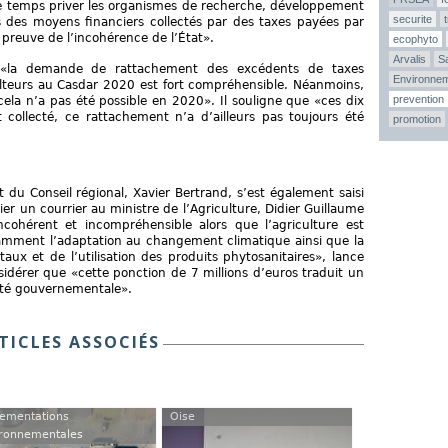
e temps priver les organismes de recherche, développement
securite
des moyens financiers collectés par des taxes payées par
e preuve de l’incohérence de l’État».
ecophyto
Arvalis
Sa
e, «la demande de rattachement des excédents de taxes
Environne
lteurs au Casdar 2020 est fort compréhensible. Néanmoins,
prevention
ela n’a pas été possible en 2020». Il souligne que «ces dix
collecté, ce rattachement n’a d’ailleurs pas toujours été
promotion
 du Conseil régional, Xavier Bertrand, s’est également saisi
ier un courrier au ministre de l’Agriculture, Didier Guillaume
cohérent et incompréhensible alors que l’agriculture est
amment l’adaptation au changement climatique ainsi que la
ux et de l’utilisation des produits phytosanitaires», lance
sidérer que «cette ponction de 7 millions d’euros traduit un
onté gouvernementale».
TICLES ASSOCIÉS
ementations
Oise
ronnementales