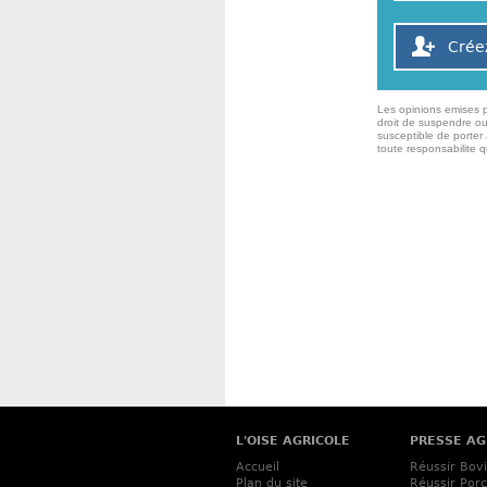
Crée
Les opinions emises p
droit de suspendre ou
susceptible de porter 
toute responsabilite 
L'OISE AGRICOLE
PRESSE AG
Accueil
Réussir Bov
Plan du site
Réussir Porc