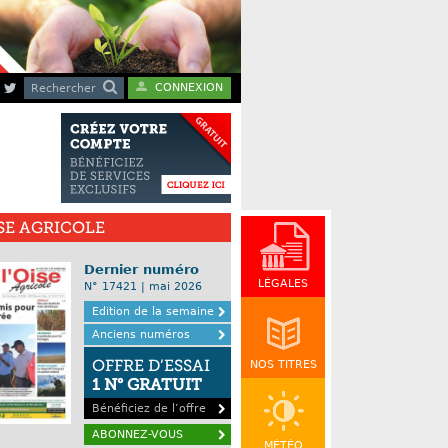
CONNEXION
Rechercher
ISE AGRICOLE
Dernier numéro
LÉGALES
N° 17421 | mai 2026
Edition de la semaine
Anciens numéros
OFFRE D’ESSAI
NOS TITRES
1 N° GRATUIT
Bénéficiez de l’offre
ABONNEZ-VOUS
MÉTÉO