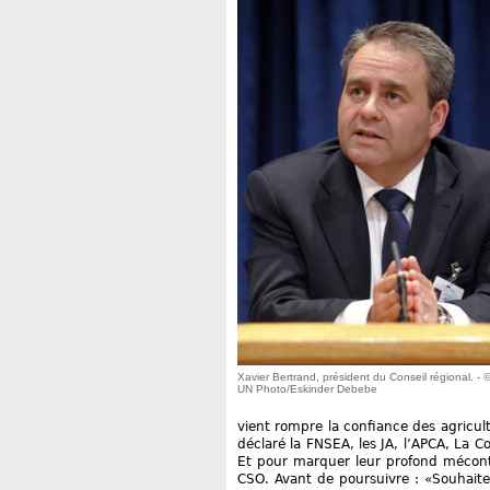
Xavier Bertrand, président du Conseil régional. - 
UN Photo/Eskinder Debebe
vient rompre la confiance des agricult
déclaré la FNSEA, les JA, l’APCA, La
Et pour marquer leur profond mécont
CSO. Avant de poursuivre : «Souhaiter