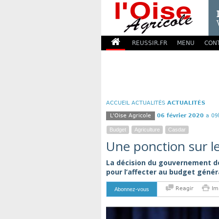
REUSSIR.FR
MENU
CON
ACCUEIL
ACTUALITÉS
ACTUALITÉS
L'Oise Agricole
06 février 2020
a 09
Budget
Agriculture
Casdar
Une ponction sur l
La décision du gouvernement de
pour l’affecter au budget général
Reagir
Im
Abonnez-vous