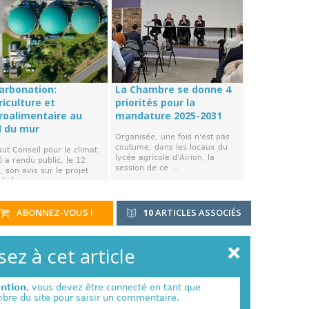
arbonation:
La Chambre se donne 4
riculture et
priorités pour la
groalimentaire au
mandature 2025-2031
d du mur
Organisée, une fois n'est pas
coutume, dans les locaux du
ut Conseil pour le climat
lycée agricole d'Airion, la
 a rendu public, le 12
session de ce ...
 son avis sur le projet
de la ...
ABONNEZ-VOUS !
10
ARTICLES ASSOCIÉS
ez à cet article
ention
, vous devez être connecté en tant que
re du site pour saisir un commentaire.