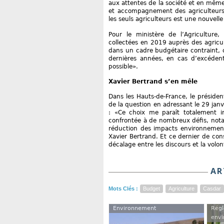
aux attentes de la société et en mêm
et accompagnement des agriculteurs 
les seuls agriculteurs est une nouvell
Pour le ministère de l’Agricultur
collectées en 2019 auprès des agricu
dans un cadre budgétaire contraint, c
dernières années, en cas d’excédent 
possible».
Xavier Bertrand s’en mêle
Dans les Hauts-de-France, le président
de la question en adressant le 29 janv
: «Ce choix me paraît totalement in
confrontée à de nombreux défis, not
réduction des impacts environnementa
Xavier Bertrand. Et ce dernier de con
décalage entre les discours et la vol
AR
Mots Clés :
Budget
Agriculture
Casdar
Environnement
Régl
envi