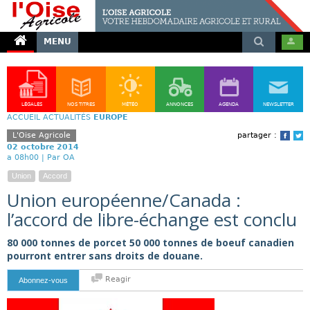
MENU
LÉGALES
NOS TITRES
MÉTÉO
ANNONCES
AGENDA
NEWSLETTER
ACCUEIL
ACTUALITÉS
EUROPE
L'Oise Agricole
partager :
Face
T
02 octobre 2014
a 08h00 |
Par OA
Union
Accord
Union européenne/Canada :
l’accord de libre-échange est conclu
80 000 tonnes de porcet 50 000 tonnes de boeuf canadien
pourront entrer sans droits de douane.
Reagir
Abonnez-vous