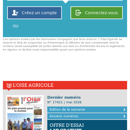
Créez un compte
Connectez-vous
OU
Les opinions emises par les internautes n'engagent que leurs auteurs. L'Oise Agricole se
reserve le droit de suspendre ou d'interrompre la diffusion de tout commentaire dont le
contenu serait susceptible de porter atteinte aux tiers ou d'enfreindre les lois et reglements
en vigueur, et decline toute responsabilite quant aux opinions emises,
L'OISE AGRICOLE
Dernier numéro
N° 17421 | mai 2026
Edition de la semaine
Anciens numéros
OFFRE D’ESSAI