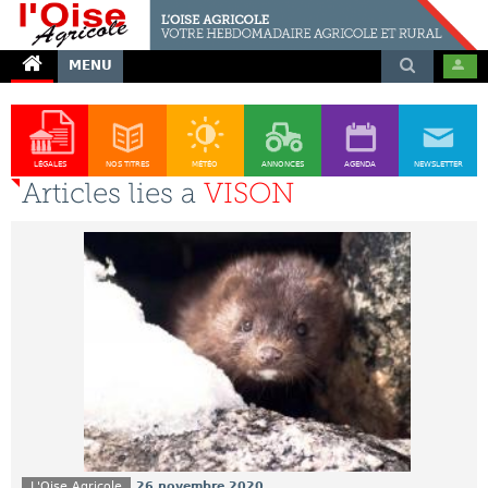
MENU
LÉGALES
NOS TITRES
MÉTÉO
ANNONCES
AGENDA
NEWSLETTER
Articles lies a
VISON
L'Oise Agricole
26 novembre 2020