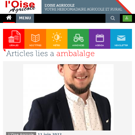
MENU
LÉGALES
NOS TITRES
MÉTÉO
ANNONCES
AGENDA
NEWSLETTER
Articles lies a
ambalalge
L'Oise Agricole
11 juin 2022