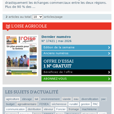
drastiquement les échanges commerciaux entre les deux régions.
Plus de 90 % des ...
2
articles au total
articles/page
L'OISE AGRICOLE
Dernier numéro
N° 17421 | mai 2026
Edition de la semaine
Anciens numéros
OFFRE D’ESSAI
1 N° GRATUIT
Bénéficiez de l’offre
ABONNEZ-VOUS
LES SUJETS D’ACTUALITÉ
agriculture
elevage
lait
environnement
viande
eau
diversification
pac
budget
agroalimentaire
FDSEA
sécheresse
ruralité
gestion
PAC
communication
distribution
eleveur
Foncier
fromage
machinisme