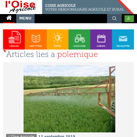
MENU
LÉGALES
NOS TITRES
MÉTÉO
ANNONCES
AGENDA
NEWSLETTER
Articles lies a
polemique
L'Oise Agricole
12 septembre 2019