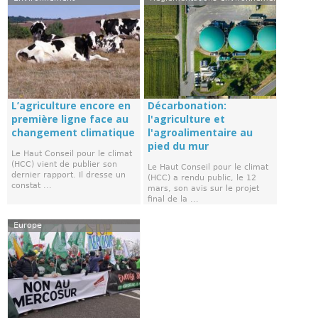
L’agriculture encore en
Décarbonation:
première ligne face au
l'agriculture et
changement climatique
l'agroalimentaire au
pied du mur
Le Haut Conseil pour le climat
(HCC) vient de publier son
Le Haut Conseil pour le climat
dernier rapport. Il dresse un
(HCC) a rendu public, le 12
constat ...
mars, son avis sur le projet
final de la ...
Europe