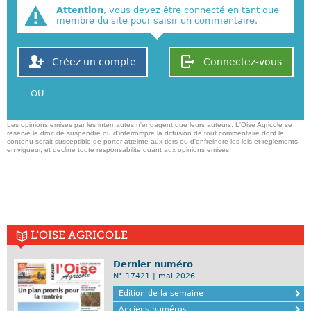
Attention
, vous devez être connecté en tant que
membre du site pour saisir un commentaire.
Créez un compte
Connectez-vous
OU
Les opinions emises par les internautes n'engagent que leurs auteurs. L'Oise Agricole se
reserve le droit de suspendre ou d'interrompre la diffusion de tout commentaire dont le
contenu serait susceptible de porter atteinte aux tiers ou d'enfreindre les lois et reglements
en vigueur, et decline toute responsabilite quant aux opinions emises,
L'OISE AGRICOLE
Dernier numéro
N° 17421 | mai 2026
Edition de la semaine
Anciens numéros