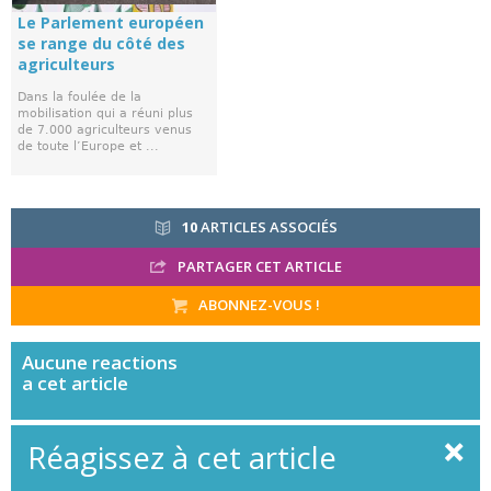
Le Parlement européen
se range du côté des
agriculteurs
Dans la foulée de la
mobilisation qui a réuni plus
de 7.000 agriculteurs venus
de toute l’Europe et ...
10
ARTICLES ASSOCIÉS
PARTAGER CET ARTICLE
ABONNEZ-VOUS !
Aucune
reactions
a cet article
Réagissez à cet article