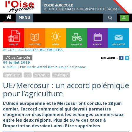
MENU
LÉGALES
NOS TITRES
MÉTÉO
ANNONCES
AGENDA
NEWSLETTER
ACCUEIL
ACTUALITÉS
ACTUALITÉS
L'Oise Agricole
partager :
Face
T
04 juillet 2019
a 10h00 |
Par Marie-Astrid Batut, Delphine Jeanne
Agriculture
UE
Mercosur
Polemique
UE/Mercosur : un accord polémique
pour l’agriculture
L’Union européenne et le Mercosur ont conclu, le 28 juin
dernier, l’accord commercial qui devrait permettre
d’augmenter drastiquement les échanges commerciaux
entre les deux régions. Plus de 90 % des taxes à
l’importation devraient ainsi être supprimées.