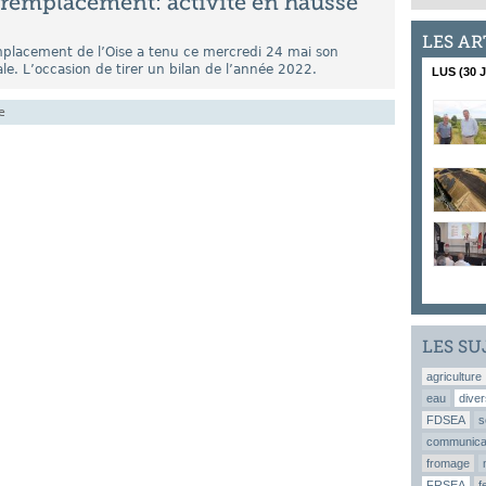
 remplacement: activité en hausse
LES AR
mplacement de l’Oise a tenu ce mercredi 24 mai son
e. L’occasion de tirer un bilan de l’année 2022.
LUS (30 
e
LES SU
agriculture
eau
diver
FDSEA
s
communica
fromage
FRSEA
f