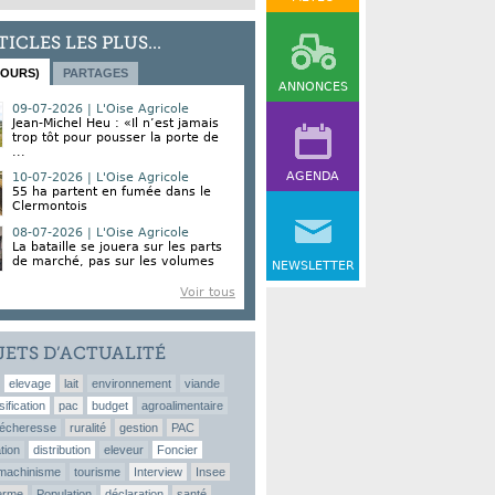
TICLES LES PLUS...
JOURS)
PARTAGES
ANNONCES
09-07-2026 | L'Oise Agricole
Jean-Michel Heu : «Il n’est jamais
trop tôt pour pousser la porte de
...
AGENDA
10-07-2026 | L'Oise Agricole
55 ha partent en fumée dans le
Clermontois
08-07-2026 | L'Oise Agricole
La bataille se jouera sur les parts
de marché, pas sur les volumes
NEWSLETTER
Voir tous
JETS D’ACTUALITÉ
elevage
lait
environnement
viande
sification
pac
budget
agroalimentaire
écheresse
ruralité
gestion
PAC
tion
distribution
eleveur
Foncier
machinisme
tourisme
Interview
Insee
erme
Population
déclaration
santé