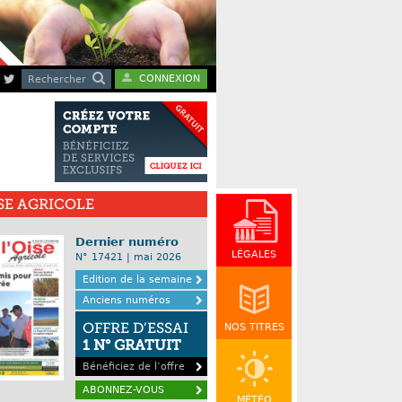
CONNEXION
Rechercher
ISE AGRICOLE
Dernier numéro
LÉGALES
N° 17421 | mai 2026
Edition de la semaine
Anciens numéros
OFFRE D’ESSAI
NOS TITRES
1 N° GRATUIT
Bénéficiez de l’offre
ABONNEZ-VOUS
MÉTÉO