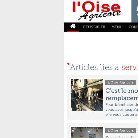
REUSSIR.FR
MENU
CON
Articles lies a
serv
L'Oise Agricole
C'est le m
remplaceme
Pour bénéficier 
vous avez jusqu'a
elle vous coûtera
L'Oise Agricole