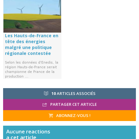
Les Hauts-de-France en
tête des énergies
malgré une politique
régionale contestée
Selon les données d'Enedis, la
région Hauts-de-France serait
championne de France de la
production ...
10
ARTICLES ASSOCIÉS
PARTAGER CET ARTICLE
ABONNEZ-VOUS !
Aucune
reactions
a cet article