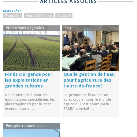
ARTICLES ASSOCIÉS
Mots Clés :
Population
Hauts-De-France
Covid-19
Productions végétales
Eau
Fonds d’urgence pour
Quelle gestion de l'eau
les exploitations en
pour l'agriculture des
grandes cultures
Hauts-de-France?
Un soutien ciblé pour les
La gestion de l'eau est un
exploitations spécialisées les
sujet crucial pour le monde
plus fragilisées par la crise
agricole. C'est pourquoi la
économique a ...
FRSEA conviait ...
Energies renouvelables