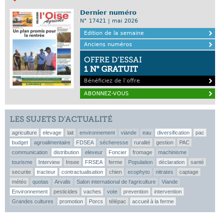
Dernier numéro
N° 17421 | mai 2026
Edition de la semaine
Anciens numéros
OFFRE D’ESSAI
1 N° GRATUIT
Bénéficiez de l’offre
ABONNEZ-VOUS
LES SUJETS D’ACTUALITÉ
agriculture
elevage
lait
environnement
viande
eau
diversification
pac
budget
agroalimentaire
FDSEA
sécheresse
ruralité
gestion
PAC
communication
distribution
eleveur
Foncier
fromage
machinisme
tourisme
Interview
Insee
FRSEA
ferme
Population
déclaration
santé
securite
tracteur
contractualisation
chien
ecophyto
nitrates
captage
météo
quotas
Arvalis
Salon international de l'agriculture
Viande
Environnement
pesticides
vaches
vote
prevention
intervention
Grandes cultures
promotion
Porcs
télépac
accueil à la ferme