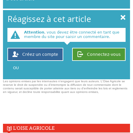
Réagissez à cet article
Attention
, vous devez être connecté en tant que
membre du site pour saisir un commentaire.
Créez un compte
Connectez-vous
OU
Les opinions emises par les internautes n'engagent que leurs auteurs. L'Oise Agricole se
reserve le droit de suspendre ou d'interrompre la diffusion de tout commentaire dont le
contenu serait susceptible de porter atteinte aux tiers ou d'enfreindre les lois et reglements
en vigueur, et decline toute responsabilite quant aux opinions emises,
L'OISE AGRICOLE