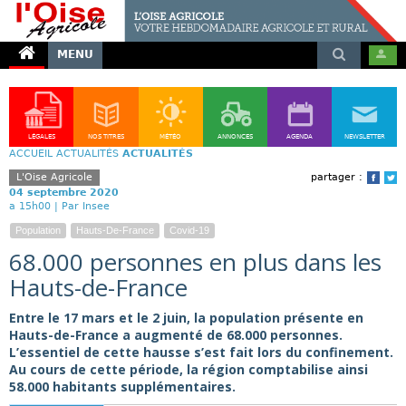
MENU
LÉGALES
NOS TITRES
MÉTÉO
ANNONCES
AGENDA
NEWSLETTER
ACCUEIL
ACTUALITÉS
ACTUALITÉS
L'Oise Agricole
partager :
Face
T
04 septembre 2020
a 15h00 |
Par Insee
Population
Hauts-De-France
Covid-19
68.000 personnes en plus dans les
Hauts-de-France
Entre le 17 mars et le 2 juin, la population présente en
Hauts-de-France a augmenté de 68.000 personnes.
L’essentiel de cette hausse s’est fait lors du confinement.
Au cours de cette période, la région comptabilise ainsi
58.000 habitants supplémentaires.