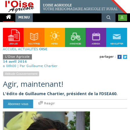
MENU
LÉGALES
NOS TITRES
MÉTÉO
ANNONCES
AGENDA
NEWSLETTER
ACCUEIL
ACTUALITÉS
OISE
L'Oise Agricole
partager :
Face
T
14 avril 2016
a 08h00 |
Par Guillaume Chartier
Attitude Gouvernement
Agir, maintenant!
L'édito de Guillaume Chartier, président de la FDSEA60.
Reagir
Abonnez-vous