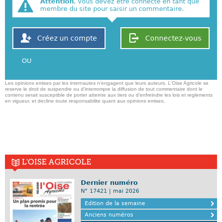
Attention
, vous devez être connecté en tant que
membre du site pour saisir un commentaire.
Créez un compte
Connectez-vous
OU
Les opinions emises par les internautes n'engagent que leurs auteurs. L'Oise Agricole se
reserve le droit de suspendre ou d'interrompre la diffusion de tout commentaire dont le
contenu serait susceptible de porter atteinte aux tiers ou d'enfreindre les lois et reglements
en vigueur, et decline toute responsabilite quant aux opinions emises,
L'OISE AGRICOLE
Dernier numéro
N° 17421 | mai 2026
Edition de la semaine
Anciens numéros