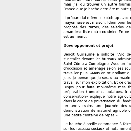
mais j’ai dû trouver un autre four
France que je hache dernière minute p
Il prépare lui-même le ketch-up avec
mayonnaise est maison. Idem pour les d
proposé des tartes, des salades de
amandes» liste notre cuisinier. En ce 
est au menu.
Développement et projet
Benoît Guillaume a sollicité l’Arc 
s’installer devant les bureaux adminis
Saint-Côme à Compiègne. Avec un in
d’occasion et aménagé selon ses souhai
travailler plus. «Mais en m’intallant
jour, je pense que je serais au maxi
travail sur mon exploitation. Et ce d’
Binjes pour faire moi-même mes fri
préparation (rondelles, potatoes, fri
conservation» explique notre agricult
dans le cadre de privatisation du food
un anniversaire, une journée des 
démonstration de matériel agricole o
une petite centaine de repas.»
Le bouche-à-oreille commence à faire
sur les réseaux sociaux et notamment 