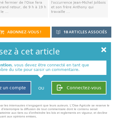
é fermier de l'Oise fera
l'occurrence Jean-Michel Jolibois
grand retour, de 9 h à 19 h
et son frère Anthony qui
le ...
travaille ...
ABONNEZ-VOUS !
10
ARTICLES ASSOCIÉS
ez à cet article
ention
, vous devez être connecté en tant que
re du site pour saisir un commentaire.
z un compte
Connectez-vous
OU
ar les internautes n'engagent que leurs auteurs. L'Oise Agricole se reserve le
 d'interrompre la diffusion de tout commentaire dont le contenu serait
atteinte aux tiers ou d'enfreindre les lois et reglements en vigueur, et decline
quant aux opinions emises,