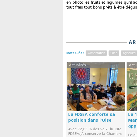
en photo les fruits et légumes qu’il ac
tout frais tout bons prêts à être dégust
AR
Mots Clés :
Alimentation
Oise
Agriculte
Actualités
Actu
La FDSEA conforte sa
La 1
position dans l'Oise
Mar
app
Avec 72,03 % des voix, la liste
FDSEA/JA conserve la Chambre
Le d