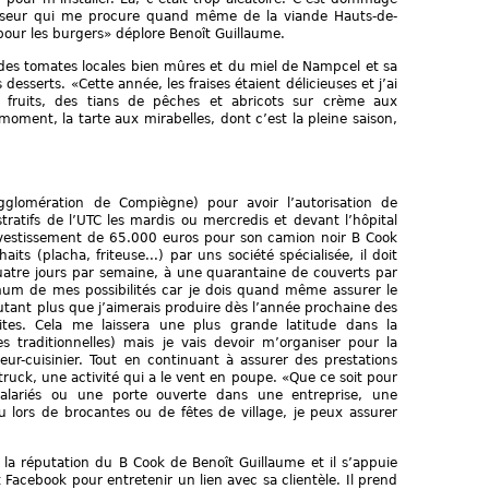
nisseur qui me procure quand même de la viande Hauts-de-
our les burgers» déplore Benoît Guillaume.
 des tomates locales bien mûres et du miel de Nampcel et sa
esserts. «Cette année, les fraises étaient délicieuses et j’ai
 fruits, des tians de pêches et abricots sur crème aux
moment, la tarte aux mirabelles, dont c’est la pleine saison,
(agglomération de Compiègne) pour avoir l’autorisation de
tratifs de l’UTC les mardis ou mercredis et devant l’hôpital
vestissement de 65.000 euros pour son camion noir B Cook
ts (placha, friteuse...) par uns société spécialisée, il doit
 quatre jours par semaine, à une quarantaine de couverts par
mum de mes possibilités car je dois quand même assurer le
autant plus que j’aimerais produire dès l’année prochaine des
tes. Cela me laissera une plus grande latitude dans la
tes traditionnelles) mais je vais devoir m’organiser pour la
eur-cuisinier. Tout en continuant à assurer des prestations
truck, une activité qui a le vent en poupe. «Que ce soit pour
salariés ou une porte ouverte dans une entreprise, une
u lors de brocantes ou de fêtes de village, je peux assurer
 la réputation du B Cook de Benoît Guillaume et il s’appuie
Facebook pour entretenir un lien avec sa clientèle. Il prend