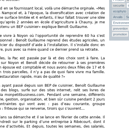
securite
ood en se fournissant local, voilà une démarche orginale. «Mes
ecophyto
 Nampcel et, à l’époque, la diversification avec création de
Arvalis
Sa
surface limitée et 4 enfants, il leur fallait trouver une idée
la qu’après 2 années en école d’agriculture à Chauny, je me
Environne
 obtenu un BEP cuisinier» explique Benoît Guillaume.
prevention
promotion
 de vivre à Noyon où l’opportunité de reprendre 60 ha s’est
sionnel : Benoît Guillaume reprend des études agricoles, un
ier du dispositif d’aide à l’installation. Il s’installe donc en
e, puis avec sa mère quand ce dernier prend sa retraite.
iles, la Pac est passée par là et des choix sont à faire. La
e sur Noyon et Benoît décide de retourner à ses premières
on épouse est comptable et nous avons deux filles de 17 et 6
ois parcelles, il n’y a pas de quoi faire vivre ma famille.
restauration rapide, mais de qualité ?»
 ayant passé depuis son BEP de cuisinier, Benoît Guillaume
es blogs, surfe sur des sites internet, relit ses livres de
 via monpetitbusiness.com. Pendant une semaine, différents
ie, gestion, organisation, et bien sûr cuisine pendant 2 jours
ntraintes qui vont avec : pas d’eau courante, groupe
 friteuse qui se renverse, tiroirs qui s’ouvrent...
ans sa démarche et il se lance en février de cette année. Il
endredi sur le parking d’une entreprise à Ribécourt, dont il
ne d’activités. Et depuis, toutes les semaines, des salariés,