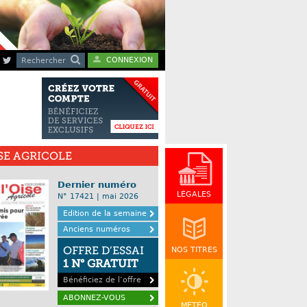
CONNEXION
Rechercher
ISE AGRICOLE
Dernier numéro
LÉGALES
N° 17421 | mai 2026
Edition de la semaine
Anciens numéros
OFFRE D’ESSAI
NOS TITRES
1 N° GRATUIT
Bénéficiez de l’offre
ABONNEZ-VOUS
MÉTÉO