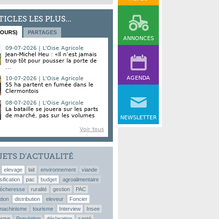
TICLES LES PLUS...
JOURS)
PARTAGES
ANNONCES
09-07-2026 | L'Oise Agricole
Jean-Michel Heu : «Il n’est jamais
trop tôt pour pousser la porte de
...
AGENDA
10-07-2026 | L'Oise Agricole
55 ha partent en fumée dans le
Clermontois
08-07-2026 | L'Oise Agricole
La bataille se jouera sur les parts
de marché, pas sur les volumes
NEWSLETTER
Voir tous
JETS D’ACTUALITÉ
elevage
lait
environnement
viande
sification
pac
budget
agroalimentaire
écheresse
ruralité
gestion
PAC
tion
distribution
eleveur
Foncier
machinisme
tourisme
Interview
Insee
erme
Population
déclaration
santé