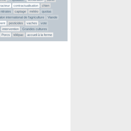
tracteur
contractualisation
chien
nitrates
captage
météo
quotas
lon international de l'agriculture
Viande
ment
pesticides
vaches
vote
intervention
Grandes cultures
Porcs
télépac
accueil à la ferme