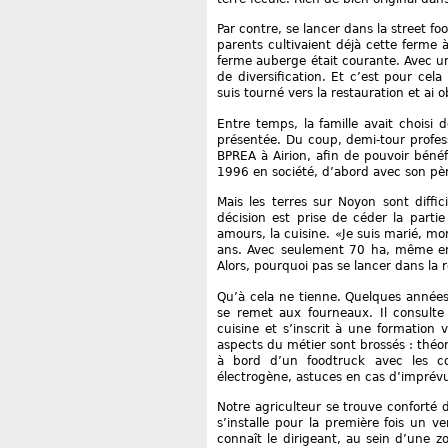
Par contre, se lancer dans la street f
parents cultivaient déjà cette ferme à
ferme auberge était courante. Avec une 
de diversification. Et c’est pour ce
suis tourné vers la restauration et ai
Entre temps, la famille avait choisi
présentée. Du coup, demi-tour profes
BPREA à Airion, afin de pouvoir bénéfic
1996 en société, d’abord avec son pèr
Mais les terres sur Noyon sont diffic
décision est prise de céder la parti
amours, la cuisine. «Je suis marié, m
ans. Avec seulement 70 ha, même en tr
Alors, pourquoi pas se lancer dans la 
Qu’à cela ne tienne. Quelques années
se remet aux fourneaux. Il consulte d
cuisine et s’inscrit à une formation
aspects du métier sont brossés : théor
à bord d’un foodtruck avec les co
électrogène, astuces en cas d’imprévu :
Notre agriculteur se trouve conforté d
s’installe pour la première fois un v
connaît le dirigeant, au sein d’une zo