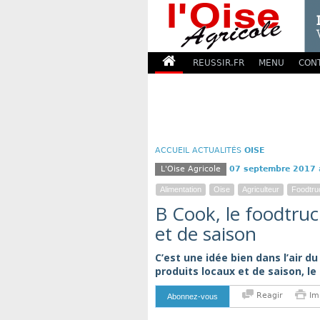
REUSSIR.FR
MENU
CON
ACCUEIL
ACTUALITÉS
OISE
L'Oise Agricole
07 septembre 2017
Alimentation
Oise
Agriculteur
Foodtru
B Cook, le foodtruc
et de saison
C’est une idée bien dans l’air d
produits locaux et de saison, le
Reagir
Im
Abonnez-vous