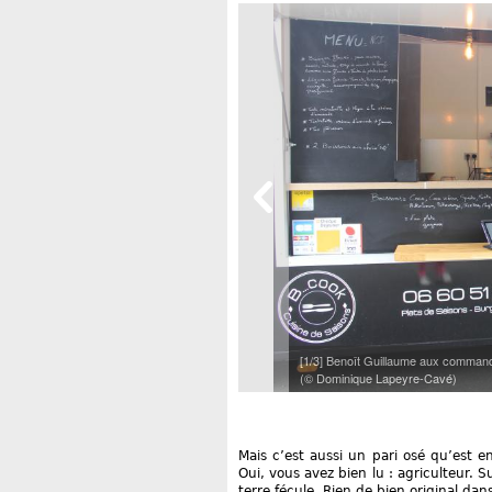
[1/3] Benoît Guillaume aux command
(© Dominique Lapeyre-Cavé)
Mais c’est aussi un pari osé qu’est e
Oui, vous avez bien lu : agriculteur. 
terre fécule. Rien de bien original dans