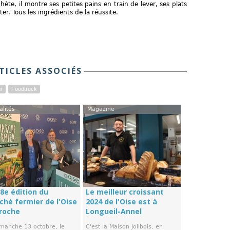
hète, il montre ses petites pains en train de lever, ses plats
er. Tous les ingrédients de la réussite.
TICLES ASSOCIÉS
ur
Foodtruck
alités
Magazine
8e édition du
Le meilleur croissant
ché fermier de l'Oise
2024 de l'Oise est à
roche
Longueil-Annel
imanche 13 octobre, le
C'est la Maison Jolibois, en