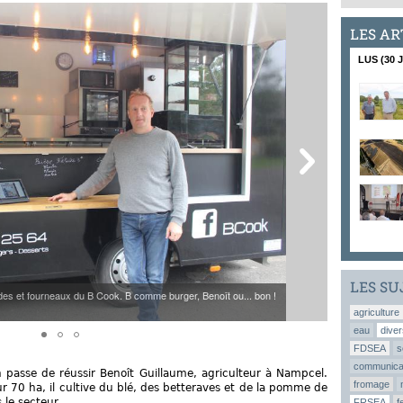
LES AR
LUS (30 
LES SU
es et fourneaux du B Cook. B comme burger, Benoît ou... bon !
[2/3]
agriculture
eau
diver
FDSEA
s
communica
n passe de réussir Benoît Guillaume, agriculteur à Nampcel.
fromage
Sur 70 ha, il cultive du blé, des betteraves et de la pomme de
 le secteur.
FRSEA
f