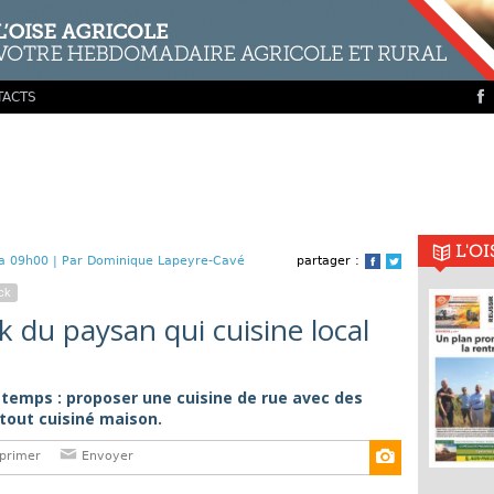
TACTS
L'O
a 09h00 |
Par Dominique Lapeyre-Cavé
partager :
Facebook
Twitter
ck
k du paysan qui cuisine local
u temps : proposer une cuisine de rue avec des
 tout cuisiné maison.
primer
Envoyer