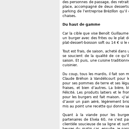
des personnes de passage, des retrait
place, accompagné de deux desserts a
parking de l’entreprise Brézillon qu’il
chaises.
Du haut de gamme
Car la cible que vise Benoît Guillaume
un burger avec des frites ou le plat
plat-dessert-boisson soft ou 14 € si le
Tout est frais, de saison, acheté dan
se soucient de la qualité de ce qu’i
saison. Et puis, une cuisine tradition
cuisinier.
Du coup, tous les mardis, il fait son
Claude Bréhon à Vandélicourt pour le
pour ses pommes de terre et ses légu
fraises, et bien d’autres. La bière,
Félicité. Les produits laitiers et le 
pour les burgers est fait maison. «J’a
d’avoir un pain aéré, légèrement bri
mis au point une recette qui donne sa
Quant à la viande pour les burger
partenaires de Elvéa 60, ne s’est p
clientèle soucieuse de sa ligne et surt
heures du matin car, ensuite, je pars