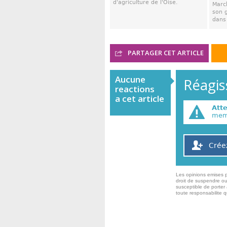
d'agriculture de l'Oise.
March
son 
dans 
PARTAGER CET ARTICLE
Aucune
Réagiss
reactions
a cet article
Att
memb
Crée
Les opinions emises p
droit de suspendre ou
susceptible de porter 
toute responsabilite 