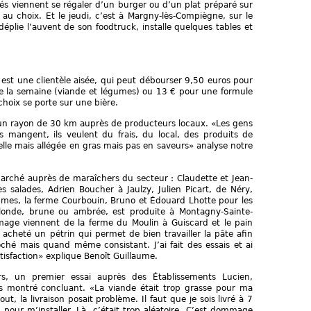
és viennent se régaler d’un burger ou d’un plat préparé sur
u choix. Et le jeudi, c’est à Margny-lès-Compiègne, sur le
 déplie l’auvent de son foodtruck, installe quelques tables et
 est une clientèle aisée, qui peut débourser 9,50 euros pour
 de la semaine (viande et légumes) ou 13 € pour une formule
 choix se porte sur une bière.
s un rayon de 30 km auprès de producteurs locaux. «Les gens
ls mangent, ils veulent du frais, du local, des produits de
nelle mais allégée en gras mais pas en saveurs» analyse notre
 marché auprès de maraîchers du secteur : Claudette et Jean-
s salades, Adrien Boucher à Jaulzy, Julien Picart, de Néry,
mes, la ferme Courbouin, Bruno et Édouard Lhotte pour les
 blonde, brune ou ambrée, est produite à Montagny-Sainte-
fromage viennent de la ferme du Moulin à Guiscard et le pain
i acheté un pétrin qui permet de bien travailler la pâte afin
oché mais quand même consistant. J’ai fait des essais et ai
tisfaction» explique Benoît Guillaume.
s, un premier essai auprès des Établissements Lucien,
as montré concluant. «La viande était trop grasse pour ma
out, la livraison posait problème. Il faut que je sois livré à 7
 pour m’installer. Là, c’était trop aléatoire. C’est dommage