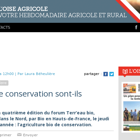
TACTS
L'O
a 12h00 |
Par Laura Béheulière
partager :
Facebook
Twitter
Terre
e conservation sont-ils
a quatrième édition du forum Terr’eau bio,
ans le Nord, par Bio en Hauts-de-France, le jeudi
nnée : l’agriculture bio de conservation.
primer
Envoyer