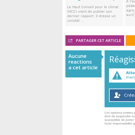
À l'o
péda
Le Haut Conseil pour le climat
agric
(HCC) vient de publier son
avril
dernier rapport. Il dresse un
constat ...
PARTAGER CET ARTICLE
Aucune
Réagiss
reactions
a cet article
Att
memb
Crée
Les opinions emises p
droit de suspendre ou
susceptible de porter 
toute responsabilite 