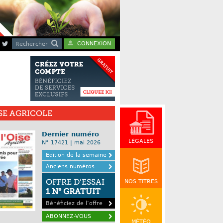
CONNEXION
Rechercher
ISE AGRICOLE
Dernier numéro
LÉGALES
N° 17421 | mai 2026
Edition de la semaine
Anciens numéros
OFFRE D’ESSAI
NOS TITRES
1 N° GRATUIT
Bénéficiez de l’offre
ABONNEZ-VOUS
MÉTÉO