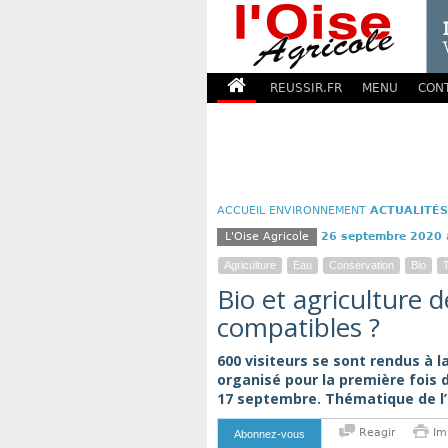
REUSSIR.FR
MENU
CON
ACCUEIL
ENVIRONNEMENT
ACTUALITÉS
L'Oise Agricole
26 septembre 2020
Agriculture
Eau
Conservation
Bio
Bio et agriculture d
compatibles ?
600 visiteurs se sont rendus à l
organisé pour la première fois d
17 septembre. Thématique de l’a
Reagir
Im
Abonnez-vous