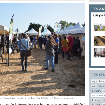
LES AR
LUS (30 
LES SU
agriculture
eau
diver
FDSEA
s
communica
r l’exploitation de Michel et Jean-Paul Delille. - © Agence de presse
fromage
cette année le forum Terr’eau bio, journée technique dédiée à
FRSEA
f