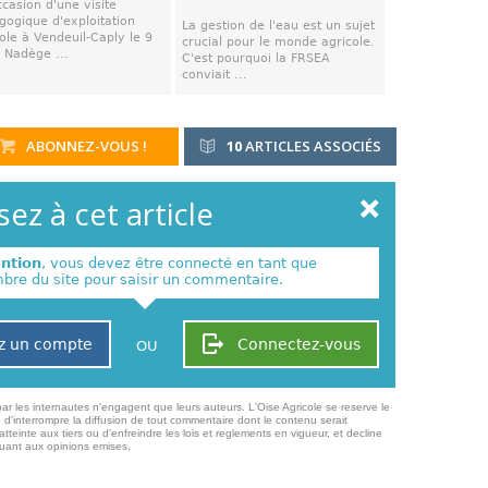
ccasion d'une visite
gogique d'exploitation
La gestion de l'eau est un sujet
ole à Vendeuil-Caply le 9
crucial pour le monde agricole.
, Nadège ...
C'est pourquoi la FRSEA
conviait ...
ABONNEZ-VOUS !
10
ARTICLES ASSOCIÉS
ez à cet article
ention
, vous devez être connecté en tant que
re du site pour saisir un commentaire.
z un compte
Connectez-vous
OU
ar les internautes n'engagent que leurs auteurs. L'Oise Agricole se reserve le
 d'interrompre la diffusion de tout commentaire dont le contenu serait
atteinte aux tiers ou d'enfreindre les lois et reglements en vigueur, et decline
quant aux opinions emises,