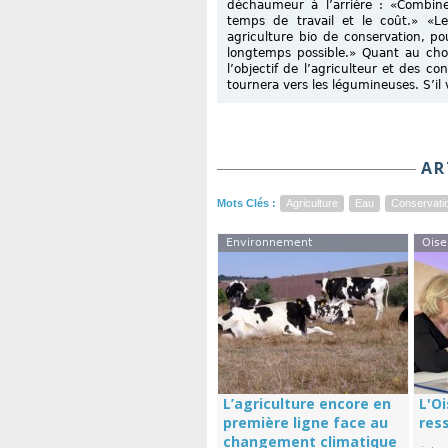
déchaumeur à l’arrière : «Combine
temps de travail et le coût.» «L
agriculture bio de conservation, po
longtemps possible.» Quant au cho
l’objectif de l’agriculteur et des co
tournera vers les légumineuses. S’il
AR
Mots Clés :
Agriculture
Eau
Conservati
Environnement
Oise
L’agriculture encore en
L'Oi
première ligne face au
res
changement climatique