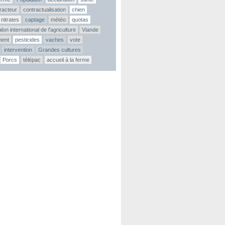
tracteur
contractualisation
chien
nitrates
captage
météo
quotas
lon international de l'agriculture
Viande
ment
pesticides
vaches
vote
intervention
Grandes cultures
Porcs
télépac
accueil à la ferme