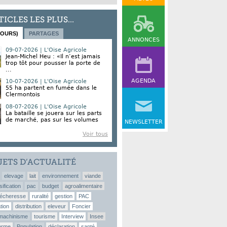
TICLES LES PLUS...
JOURS)
PARTAGES
ANNONCES
09-07-2026 | L'Oise Agricole
Jean-Michel Heu : «Il n’est jamais
trop tôt pour pousser la porte de
...
AGENDA
10-07-2026 | L'Oise Agricole
55 ha partent en fumée dans le
Clermontois
08-07-2026 | L'Oise Agricole
La bataille se jouera sur les parts
de marché, pas sur les volumes
NEWSLETTER
Voir tous
JETS D’ACTUALITÉ
elevage
lait
environnement
viande
sification
pac
budget
agroalimentaire
écheresse
ruralité
gestion
PAC
tion
distribution
eleveur
Foncier
machinisme
tourisme
Interview
Insee
erme
Population
déclaration
santé