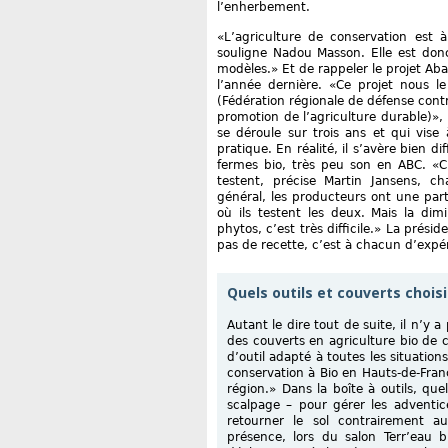
l’enherbement.
«L’agriculture de conservation est à
souligne Nadou Masson. Elle est don
modèles.» Et de rappeler le projet Aba
l’année dernière. «Ce projet nous l
(Fédération régionale de défense contr
promotion de l’agriculture durable)», 
se déroule sur trois ans et qui vis
pratique. En réalité, il s’avère bien d
fermes bio, très peu son en ABC. «C’
testent, précise Martin Jansens, ch
général, les producteurs ont une part
où ils testent les deux. Mais la di
phytos, c’est très difficile.» La prési
pas de recette, c’est à chacun d’expé
Quels outils et couverts choisi
Autant le dire tout de suite, il n’y 
des couverts en agriculture bio de c
d’outil adapté à toutes les situations
conservation à Bio en Hauts-de-Fran
région.» Dans la boîte à outils, qu
scalpage – pour gérer les adventic
retourner le sol contrairement a
présence, lors du salon Terr’eau b