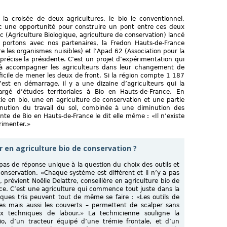
 la croisée de deux agricultures, le bio le conventionnel,
c une opportunité pour construire un pont entre ces deux
c (Agriculture Biologique, agriculture de conservation) lancé
e portons avec nos partenaires, la Fredon Hauts-de-France
e les organismes nuisibles) et l’Apad 62 (Association pour la
précise la présidente. C’est un projet d’expérimentation qui
e à accompagner les agriculteurs dans leur changement de
ifficile de mener les deux de front. Si la région compte 1 187
est en démarrage, il y a une dizaine d’agriculteurs qui la
argé d’études territoriales à Bio en Hauts-de-France. En
ie en bio, une en agriculture de conservation et une partie
minution du travail du sol, combinée à une diminution des
dente de Bio en Hauts-de-France le dit elle même : «Il n’existe
rimenter.»
r en agriculture bio de conservation ?
a pas de réponse unique à la question du choix des outils et
onservation. «Chaque système est différent et il n’y a pas
, prévient Noëlie Delattre, conseillère en agriculture bio de
ce. C’est une agriculture qui commence tout juste dans la
elques tris peuvent tout de même se faire : «Les outils de
es mais aussi les couverts – permettent de scalper sans
ux techniques de labour.» La technicienne souligne la
io, d’un tracteur équipé d’une trémie frontale, et d’un