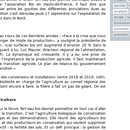
ar l’association Bio en Hauts-de-France. Il faut dire que
securite
er entre les gouttes des différentes annulations dues au
ecophyto
ition s’est déroulée jeudi 17 septembre sur l’exploitation de
Arvalis
Sa
nt dans le Nord.
Environne
prevention
promotion
 au cours de ces dernières années : «Face à la crise que nous
changer de mode de production», a souligné la présidente de
n. «Les surfaces bio ont augmenté d’environ 20 % dans la
uant à lui, Luc Maurer, directeur régional de l’alimentation,
aaf). La dynamique est croissante. Il y a eu une prise de
 l’importance de la production agricole. Il faut maintenant
une transition agricole. Le plan de relance du gouvernement
ansition.»
es conversions et installations (entre 2018 et 2019, ndlr),
ésidente en charge de l’agriculture au conseil régional des
ont encore à faire, la filière a fait un pas de géant. On est
iculture
 le forum Terr’eau bio devrait permettre en tout cas d’aller
 la transition. C’est l’agriculture biologique de conservation
es et des démonstrations. Elle réunit des agriculteurs bio
ol, et des producteurs en conservation qui veulent supprimer
if : la fertilité des sols. Et un défi principal : la gestion de