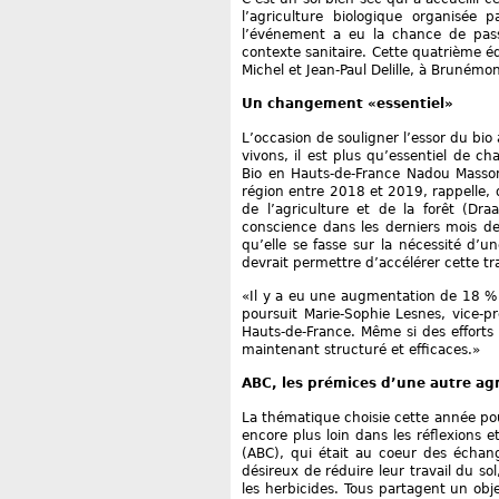
l’agriculture biologique organisée p
l’événement a eu la chance de pass
contexte sanitaire. Cette quatrième éd
Michel et Jean-Paul Delille, à Brunémo
Un changement «essentiel»
L’occasion de souligner l’essor du bio
vivons, il est plus qu’essentiel de 
Bio en Hauts-de-France Nadou Masso
région entre 2018 et 2019, rappelle, q
de l’agriculture et de la forêt (Dr
conscience dans les derniers mois de
qu’elle se fasse sur la nécessité d’
devrait permettre d’accélérer cette tr
«Il y a eu une augmentation de 18 % d
poursuit Marie-Sophie Lesnes, vice-pr
Hauts-de-France. Même si des efforts s
maintenant structuré et efficaces.»
ABC, les prémices d’une autre agr
La thématique choisie cette année pour
encore plus loin dans les réflexions et
(ABC), qui était au coeur des échang
désireux de réduire leur travail du s
les herbicides. Tous partagent un object