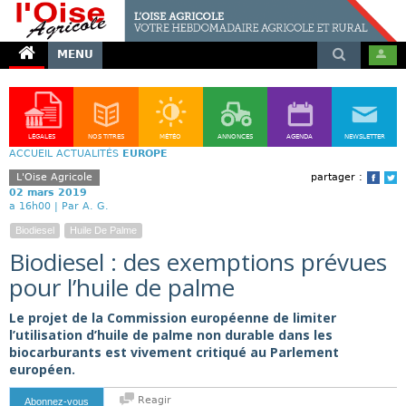
MENU
LÉGALES
NOS TITRES
MÉTÉO
ANNONCES
AGENDA
NEWSLETTER
ACCUEIL
ACTUALITÉS
EUROPE
L'Oise Agricole
partager :
Face
T
02 mars 2019
a 16h00 |
Par A. G.
Biodiesel
Huile De Palme
Biodiesel : des exemptions prévues
pour l’huile de palme
Le projet de la Commission européenne de limiter
l’utilisation d’huile de palme non durable dans les
biocarburants est vivement critiqué au Parlement
européen.
Reagir
Abonnez-vous