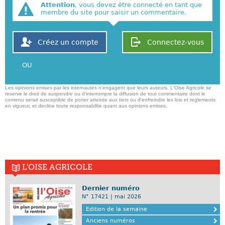
Attention
, vous devez être connecté en tant que
membre du site pour saisir un commentaire.
Créez un compte
Connectez-vous
OU
Les opinions emises par les internautes n'engagent que leurs auteurs. L'Oise Agricole se
reserve le droit de suspendre ou d'interrompre la diffusion de tout commentaire dont le
contenu serait susceptible de porter atteinte aux tiers ou d'enfreindre les lois et reglements
en vigueur, et decline toute responsabilite quant aux opinions emises,
L'OISE AGRICOLE
Dernier numéro
N° 17421 | mai 2026
Edition de la semaine
Anciens numéros