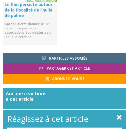
Le flou persiste autour
de la fiscalité de l’huile
de palme
Après l’alerte donnée le 18
décembre par trois
associations écologistes selon
laquelle certains ...
6
ARTICLES ASSOCIÉS
PARTAGER CET ARTICLE
ABONNEZ-VOUS !
Aucune
reactions
a cet article
Réagissez à cet article