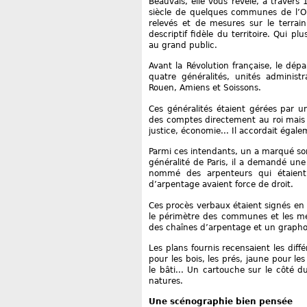
Beauvais, elle vous révèle, à traver
siècle de quelques communes de l’Oi
relevés et de mesures sur le terrain
descriptif fidèle du territoire. Qui
au grand public.
Avant la Révolution française, le dépa
quatre généralités, unités administr
Rouen, Amiens et Soissons.
Ces généralités étaient gérées par un
des comptes directement au roi mais a
justice, économie... Il accordait égale
Parmi ces intendants, un a marqué so
généralité de Paris, il a demandé une c
nommé des arpenteurs qui étaient 
d’arpentage avaient force de droit.
Ces procès verbaux étaient signés en
le périmètre des communes et les mesu
des chaînes d’arpentage et un grapho
Les plans fournis recensaient les diff
pour les bois, les prés, jaune pour le
le bâti... Un cartouche sur le côté d
natures.
Une scénographie bien pensée