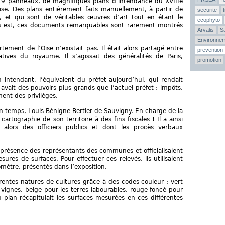
s 19 panneaux, de magnifiques plans d’intendance du XVIIIe
se. Des plans entièrement faits manuellement, à partir de
securite
, et qui sont de véritables œuvres d’art tout en étant le
ecophyto
 plus est, ces documents remarquables sont rarement montrés
Arvalis
Sa
Environne
rtement de l’Oise n’existait pas. Il était alors partagé entre
prevention
atives du royaume. Il s’agissait des généralités de Paris,
promotion
 intendant, l’équivalent du préfet aujourd’hui, qui rendait
vait des pouvoirs plus grands que l’actuel préfet : impôts,
ment des privilèges.
n temps, Louis-Bénigne Bertier de Sauvigny. En charge de la
artographie de son territoire à des fins fiscales ! Il a ainsi
alors des officiers publics et dont les procès verbaux
 présence des représentants des communes et officialisaient
res de surfaces. Pour effectuer ces relevés, ils utilisaient
mètre, présentés dans l’exposition.
érentes natures de cultures grâce à des codes couleur : vert
s vignes, beige pour les terres labourables, rouge foncé pour
u plan récapitulait les surfaces mesurées en ces différentes