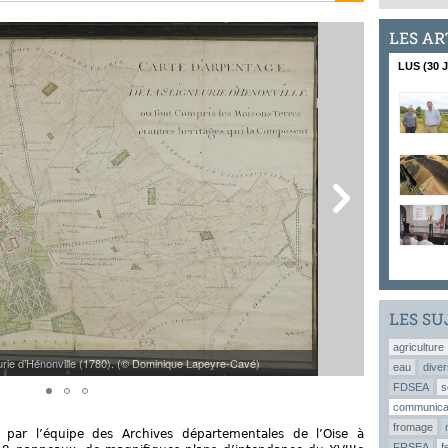
LES AR
LUS (30 
LES SU
agriculture
eurie d’Hénonville (1780). (© Dominique Lapeyre-Cavé)
[3/4]
eau
diver
FDSEA
s
communica
fromage
 par l’équipe des Archives départementales de l’Oise à
FRSEA
f