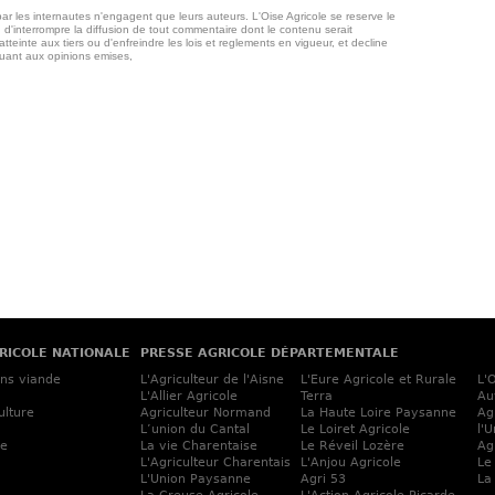
ar les internautes n'engagent que leurs auteurs. L'Oise Agricole se reserve le
 d'interrompre la diffusion de tout commentaire dont le contenu serait
atteinte aux tiers ou d'enfreindre les lois et reglements en vigueur, et decline
quant aux opinions emises,
RICOLE NATIONALE
PRESSE AGRICOLE DÉPARTEMENTALE
ins viande
L'Agriculteur de l'Aisne
L'Eure Agricole et Rurale
L'
L'Allier Agricole
Terra
Au
ulture
Agriculteur Normand
La Haute Loire Paysanne
Ag
L’union du Cantal
Le Loiret Agricole
l'
ne
La vie Charentaise
Le Réveil Lozère
Ag
L'Agriculteur Charentais
L'Anjou Agricole
Le
L'Union Paysanne
Agri 53
La