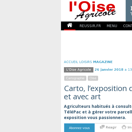
REUSSIR.FR
MENU
CON
ACCUEIL
LOISIRS
MAGAZINE
L'Oise Agricole
26 janvier 2018
a 13
Cartographie
Oise
Carto, l’exposition q
et avec art
Agriculteurs habitués à consulte
TéléPac et à gérer votre parcel
exposition vous passionnera.
Reagir
Im
Abonnez-vous