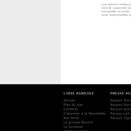
Les opinions emises p
droit de suspendre ou
susceptible de porter 
toute responsabilite 
L'OISE AGRICOLE
PRESSE AG
Accueil
Réussir Bov
Plan du site
Réussir Porc
Contacts
Réussir Avic
S'abonner à la Newsletter
Réussir Lait
Nos titres
Réussir Vig
Le groupe Reussir
La boutique