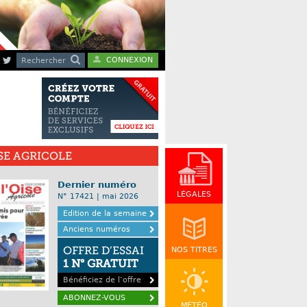
CONNEXION
Rechercher
ISE AGRICOLE
Dernier numéro
LÉGALES
N° 17421 | mai 2026
Edition de la semaine
Anciens numéros
OFFRE D’ESSAI
NOS TITRES
1 N° GRATUIT
Bénéficiez de l’offre
ABONNEZ-VOUS
MÉTÉO