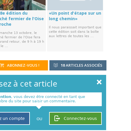
8e édition du
«Un point d'étape sur un
ché fermier de l'Oise
long chemin»
roche
Il nous paraissait important que
cette édition soit dans la boîte
imanche 13 octobre, le
aux lettres de toutes les ...
é fermier de l'Oise fera
grand retour, de 9 h à 19 h
le ...
ABONNEZ-VOUS !
10
ARTICLES ASSOCIÉS
ez à cet article
ention
, vous devez être connecté en tant que
re du site pour saisir un commentaire.
z un compte
Connectez-vous
OU