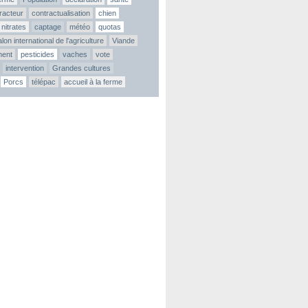
tracteur
contractualisation
chien
nitrates
captage
météo
quotas
lon international de l'agriculture
Viande
ment
pesticides
vaches
vote
intervention
Grandes cultures
Porcs
télépac
accueil à la ferme