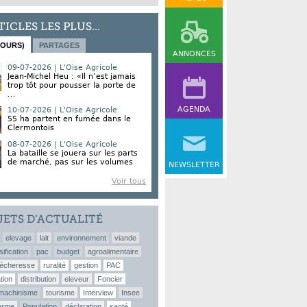
TICLES LES PLUS...
JOURS)
PARTAGES
ANNONCES
09-07-2026 | L'Oise Agricole
Jean-Michel Heu : «Il n’est jamais
trop tôt pour pousser la porte de
...
AGENDA
10-07-2026 | L'Oise Agricole
55 ha partent en fumée dans le
Clermontois
08-07-2026 | L'Oise Agricole
La bataille se jouera sur les parts
de marché, pas sur les volumes
NEWSLETTER
Voir tous
JETS D’ACTUALITÉ
elevage
lait
environnement
viande
sification
pac
budget
agroalimentaire
écheresse
ruralité
gestion
PAC
tion
distribution
eleveur
Foncier
machinisme
tourisme
Interview
Insee
erme
Population
déclaration
santé