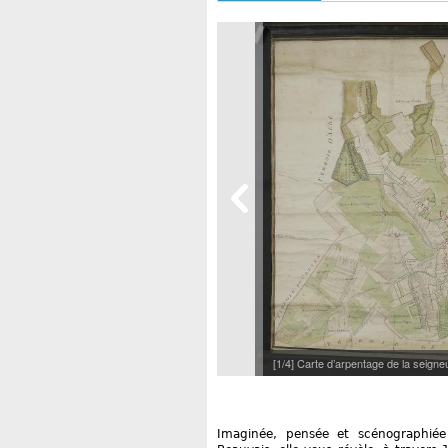
[1/4] Carte d’arpentage de la seign
Imaginée, pensée et scénographiée