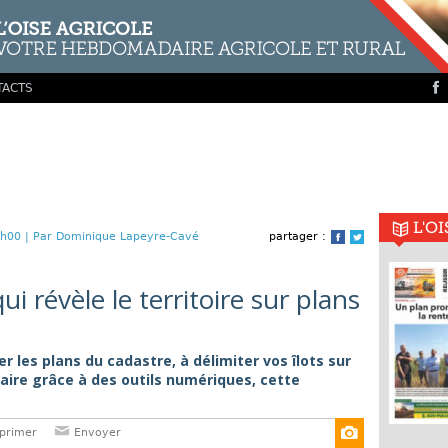
TACTS
L'O
h00 |
Par Dominique Lapeyre-Cavé
partager :
Facebook
Twitter
ui révèle le territoire sur plans
r les plans du cadastre, à délimiter vos îlots sur
laire grâce à des outils numériques, cette
primer
Envoyer