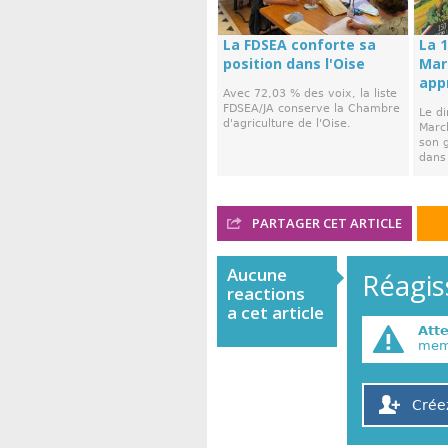
La FDSEA conforte sa
La 1
position dans l'Oise
Mar
app
Avec 72,03 % des voix, la liste
FDSEA/JA conserve la Chambre
Le d
d'agriculture de l'Oise.
March
son 
dans 
PARTAGER CET ARTICLE
Aucune
Réagiss
reactions
a cet article
Att
memb
Crée