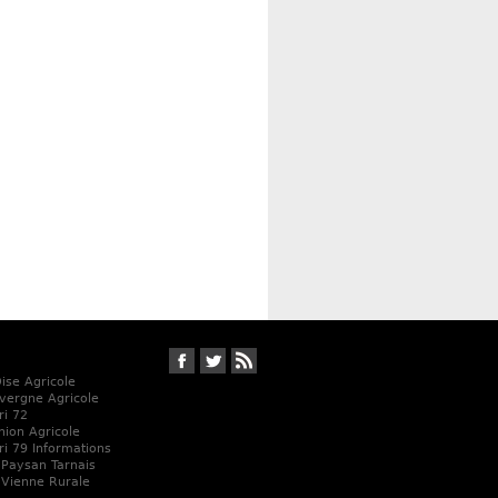
Suivez-nous sur Facebook
Suivez-nous sur Twitter
RSS
Oise Agricole
vergne Agricole
ri 72
Union Agricole
ri 79 Informations
 Paysan Tarnais
 Vienne Rurale