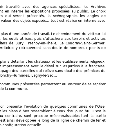
ir travaillé avec des agences spécialisées, les Archives
nt en interne les expositions proposées au public. Le choix
 qui seront présentés, la scénographie, les angles de
 valeur des objets exposés... tout est réalisé en interne avec
é plus d’une année de travail. Le cheminement du visiteur lui
 les outils utilisés, puis s’attachera aux terroirs et activités
lans de Bury, Fresnoy-en-Thelle, Le Coudray-Saint-Germer,
territoires y retrouveront sans doute de nombreux points de
plans détaillant les châteaux et les établissements religieux.
 impressionnant avec le détail sur les jardins à la française,
upage des parcelles qui relève sans doute des prémices du
onchy-Humières, Lagny-le-Sec...
 communes présentées permettent au visiteur de se repérer
e de la commune.
ition présente l’évolution de quelques communes de l’Oise.
 les plans d’hier ressemblent à ceux d’aujourd’hui. C’est le
au contraire, sont presque méconnaissables tant la partie
est ainsi développée le long de la ligne de chemin de fer et
a configuration actuelle.