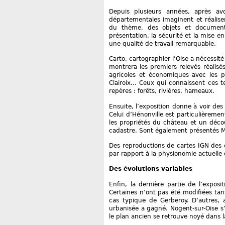
Depuis plusieurs années, après avo
départementales imaginent et réalise
du thème, des objets et documents
présentation, la sécurité et la mise en
une qualité de travail remarquable.
Carto, cartographier l’Oise a nécessit
montrera les premiers relevés réalisés,
agricoles et économiques avec les p
Clairoix... Ceux qui connaissent ces 
repères : forêts, rivières, hameaux.
Ensuite, l’exposition donne à voir des 
Celui d’Hénonville est particulièrement
les propriétés du château et un déco
cadastre. Sont également présentés M
Des reproductions de cartes IGN des
par rapport à la physionomie actuell
Des évolutions variables
Enfin, la dernière partie de l’expos
Certaines n’ont pas été modifiées tant
cas typique de Gerberoy. D’autres, 
urbanisée a gagné. Nogent-sur-Oise s’
le plan ancien se retrouve noyé dans l