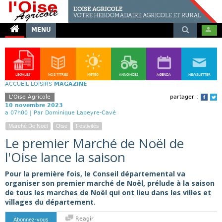
MENU
LÉGALES
NOS TITRES
MÉTÉO
ANNONCES
AGENDA
NEWSLETTER
ACCUEIL
LOISIRS
MAGAZINE
L'Oise Agricole
partager :
Face
T
10 novembre 2023
a 07h00 |
Par Dominique Lapeyre-Cavé
Marché De Noël
Oise
Festivités
Le premier Marché de Noël de
l'Oise lance la saison
Pour la première fois, le Conseil départemental va
organiser son premier marché de Noël, prélude à la saison
de tous les marches de Noël qui ont lieu dans les villes et
villages du département.
Reagir
Abonnez-vous