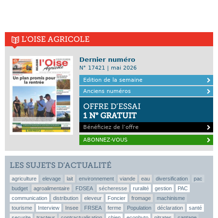
L'OISE AGRICOLE
Dernier numéro
N° 17421 | mai 2026
Edition de la semaine
Anciens numéros
OFFRE D’ESSAI
1 N° GRATUIT
Bénéficiez de l’offre
ABONNEZ-VOUS
LES SUJETS D’ACTUALITÉ
agriculture
elevage
lait
environnement
viande
eau
diversification
pac
budget
agroalimentaire
FDSEA
sécheresse
ruralité
gestion
PAC
communication
distribution
eleveur
Foncier
fromage
machinisme
tourisme
Interview
Insee
FRSEA
ferme
Population
déclaration
santé
securite
tracteur
contractualisation
chien
ecophyto
nitrates
captage