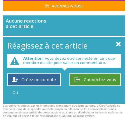
ABONNEZ-VOUS !
Aucune
reactions
a cet article
Réagissez à cet article
Attention
, vous devez être connecté en tant que
membre du site pour saisir un commentaire.
Créez un compte
Connectez-vous
OU
Les opinions emises par les internautes n'engagent que leurs auteurs. L'Oise Agricole se
reserve le droit de suspendre ou d'interrompre la diffusion de tout commentaire dont le
contenu serait susceptible de porter atteinte aux tiers ou d'enfreindre les lois et reglements
en vigueur, et decline toute responsabilite quant aux opinions emises,