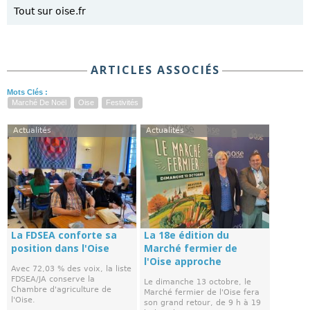
Tout sur oise.fr
ARTICLES ASSOCIÉS
Mots Clés :
Marché De Noël
Oise
Festivités
Actualités
Actualités
La FDSEA conforte sa
La 18e édition du
position dans l'Oise
Marché fermier de
l'Oise approche
Avec 72,03 % des voix, la liste
FDSEA/JA conserve la
Le dimanche 13 octobre, le
Chambre d'agriculture de
Marché fermier de l'Oise fera
l'Oise.
son grand retour, de 9 h à 19