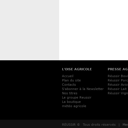
L'OISE AGRICOLE
PRESSE AG
Accueil
Réussir Bov
Plan du site
Réussir Porc
Contacts
Réussir Avic
S'abonner à la Newsletter
Réussir Lait
Nos titres
Réussir Vig
Le groupe Reussir
La boutique
météo agricole
RÉUSSIR ©
Tous droits réservés
|
Men