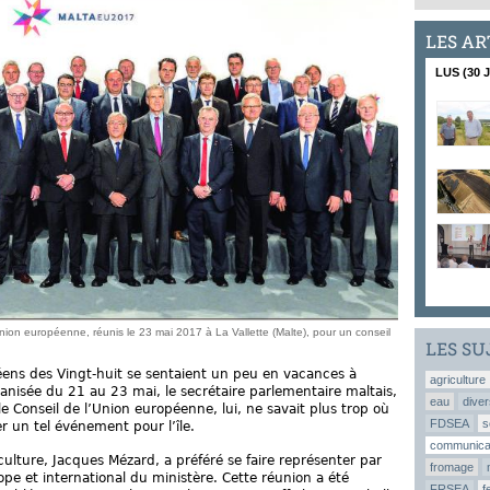
LES AR
LUS (30 
’Union européenne, réunis le 23 mai 2017 à La Vallette (Malte), pour un conseil
LES SU
péens des Vingt-huit se sentaient un peu en vacances à
agriculture
rganisée du 21 au 23 mai, le secrétaire parlementaire maltais,
eau
diver
le Conseil de l’Union européenne, lui, ne savait plus trop où
FDSEA
s
er un tel événement pour l’île.
communica
culture, Jacques Mézard, a préféré se faire représenter par
fromage
pe et international du ministère. Cette réunion a été
FRSEA
f