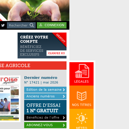
CONNEXION
Rechercher
ISE AGRICOLE
Dernier numéro
LÉGALES
N° 17421 | mai 2026
Edition de la semaine
Anciens numéros
OFFRE D’ESSAI
NOS TITRES
1 N° GRATUIT
Bénéficiez de l’offre
ABONNEZ-VOUS
MÉTÉO