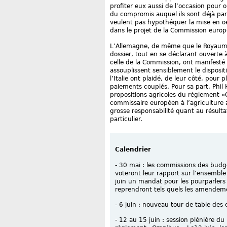
profiter eux aussi de l’occasion pour 
du compromis auquel ils sont déjà parv
veulent pas hypothéquer la mise en oe
dans le projet de la Commission euro
L’Allemagne, de même que le Royaume-U
dossier, tout en se déclarant ouverte
celle de la Commission, ont manifest
assouplissent sensiblement le disposit
l’Italie ont plaidé, de leur côté, pour 
paiements couplés. Pour sa part, Phil
propositions agricoles du règlement «O
commissaire européen à l’agriculture a
grosse responsabilité quant au résult
particulier.
Calendrier
- 30 mai : les commissions des budg
voteront leur rapport sur l’ensemble
juin un mandat pour les pourparlers 
reprendront tels quels les amendem
- 6 juin : nouveau tour de table des
- 12 au 15 juin : session plénière d