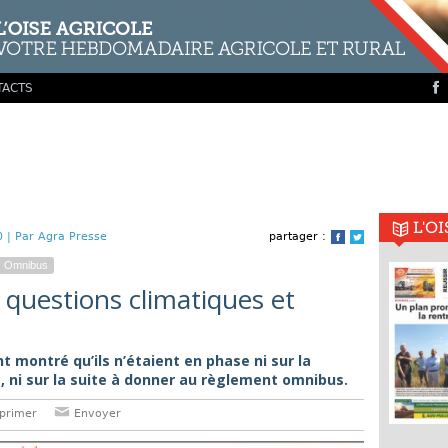
TACTS
L'O
0 |
Par Agra Presse
partager :
Facebook
Twitter
Omnibus
 questions climatiques et
nt montré qu’ils n’étaient en phase ni sur la
, ni sur la suite à donner au règlement omnibus.
primer
Envoyer