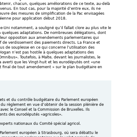
obtenir, chacun, quelques améliorations de ce texte, au-delà
enus. En tout cas, pour la majorité d’entre eux, ils ne
uvre des mesures de simplification de la Pac envisagées
péenne pour application début 2018.
ni notamment, a souligné qu’il fallait clore au plus vite le
 à quelques adaptations. De nombreuses délégations, dont
é leur opposition aux amendements parlementaires qui
if de verdissement des paiements directs. La France et
plus de souplesse en ce qui concerne l’utilisation des
 Hogan n’est pas hostile à quelques adaptations des
mnibus». Toutefois, à Malte, devant les journalistes, le
 averti que les Vingt-huit et les eurodéputés ont «une
at final de tout amendement » sur le plan budgétaire en
ets et du contrôle budgétaire du Parlement européen
 du règlement en vue d’obtenir de la session plénière de
avec le Conseil et la Commission de Bruxelles. Ils
ents des eurodéputés «agricoles».
 experts nationaux du Comité spécial agricol.
u Parlement européen à Strasbourg, où sera débattu le