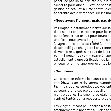
ponctuée par un tour de table sur la p
solidarité pour dire qu’il est indispe
gestion de l’eau et la lutte contre l
apparaître des divergences sur les moy
«Nous avons l’argent, mais pas de
Phil Hogan a notamment insisté sur la
d’utiliser le Fonds européen pour les 
européens et nationaux pour financer 
une fois, «nous avons l’argent, mais pa
à l’agriculture, qui s’est référé à un d
de son collègue chargé de l’environnem
doivent être alignés sur ceux de la dir
par Phil Hogan. Le commissaire à l’ag
actuellement à une vérification de la l
en oeuvre, afin d’améliorer éventuelle
«Omnibus»
Cette réunion informelle a aussi été l’o
immédiats, dont le règlement «Omnibus
Pac, mais que les eurodéputés veulent
au cours d’une séance de travail en ma
montré que les Etatsmembres étaient à 
venir et tentés par la réouverture de 
Les Vingt-huit sont peu enclins à se l
amendements à apporter au volet agri