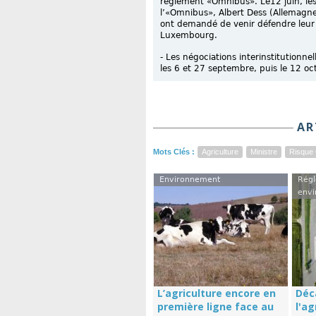
règlement «Omnibus». Le12 juin, les 
l’«Omnibus», Albert Dess (Allemagne, 
ont demandé de venir défendre leur p
Luxembourg.
- Les négociations interinstitutionnel
les 6 et 27 septembre, puis le 12 oc
AR
Mots Clés :
Agriculture
Ministre
Risque 
Environnement
Régl
envi
L’agriculture encore en
Déc
première ligne face au
l'ag