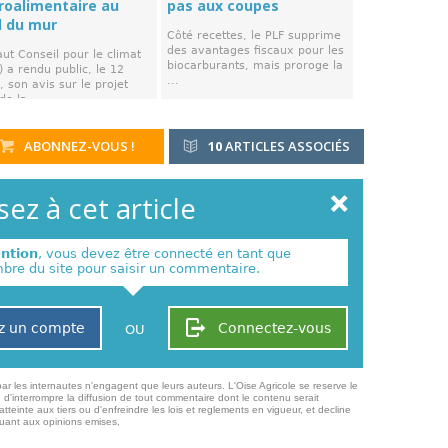
groalimentaire au
pas aux coupes
d du mur
Côté recettes, le PLF supprime
des avantages fiscaux pour les
ut Conseil pour le climat
biocarburants, mais proroge la
 a rendu public, le 12
...
 son avis sur le projet
de la ...
ABONNEZ-VOUS !
10
ARTICLES ASSOCIÉS
ez à cet article
ention
, vous devez être connecté en tant que
re du site pour saisir un commentaire.
z un compte
Connectez-vous
OU
ar les internautes n'engagent que leurs auteurs. L'Oise Agricole se reserve le
 d'interrompre la diffusion de tout commentaire dont le contenu serait
atteinte aux tiers ou d'enfreindre les lois et reglements en vigueur, et decline
quant aux opinions emises,