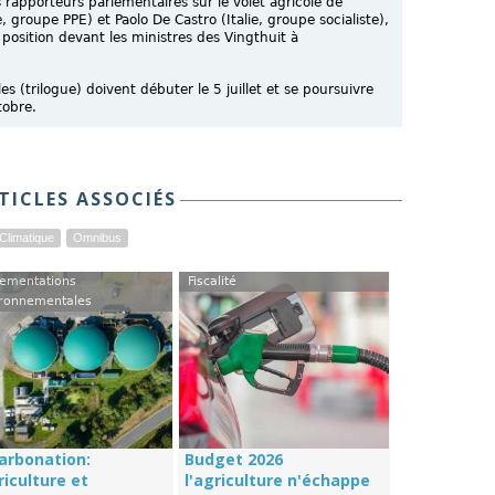
rapporteurs parlementaires sur le volet agricole de
groupe PPE) et Paolo De Castro (Italie, groupe socialiste),
osition devant les ministres des Vingthuit à
les (trilogue) doivent débuter le 5 juillet et se poursuivre
tobre.
TICLES ASSOCIÉS
Climatique
Omnibus
ementations
Fiscalité
ronnementales
arbonation:
Budget 2026
riculture et
l'agriculture n'échappe