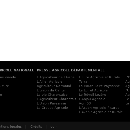
RICOLE NATIONALE
PRESSE AGRICOLE DÉPARTEMENTALE
ins viande
L'Agriculteur de l'Aisne
L'Eure Agricole et Rurale
L'
L'Allier Agricole
Terra
Au
ulture
Agriculteur Normand
La Haute Loire Paysanne
Ag
L’union du Cantal
Le Loiret Agricole
l'
ne
La vie Charentaise
Le Réveil Lozère
Ag
L'Agriculteur Charentais
L'Anjou Agricole
Le
L'Union Paysanne
Agri 53
La
La Creuse Agricole
L'Action Agricole Picarde
L'Avenir Agricole et Rurale
tions légales
|
Crédits
|
login