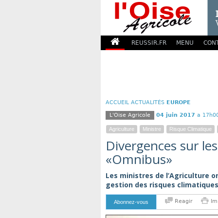
REUSSIR.FR
MENU
CON
ACCUEIL
ACTUALITÉS
EUROPE
L'Oise Agricole
04 juin 2017
a 17h0
Agriculture
Ministre
Risque Climatique
Divergences sur les
«Omnibus»
Les ministres de l’Agriculture o
gestion des risques climatiques
Reagir
Im
Abonnez-vous