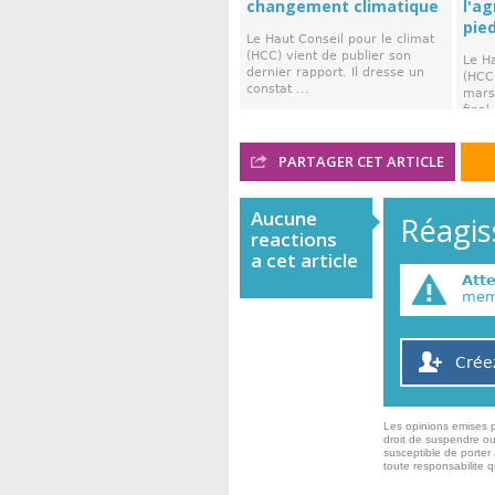
changement climatique
l'a
pie
Le Haut Conseil pour le climat
(HCC) vient de publier son
Le Ha
dernier rapport. Il dresse un
(HCC)
constat ...
mars,
final 
PARTAGER CET ARTICLE
Aucune
Réagiss
reactions
a cet article
Att
memb
Crée
Les opinions emises p
droit de suspendre ou
susceptible de porter 
toute responsabilite 