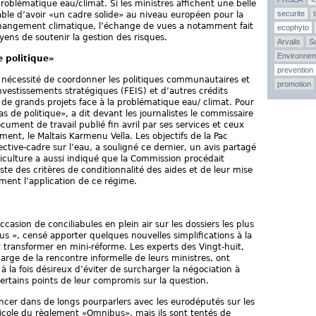
roblématique eau/climat. Si les ministres affichent une belle
securite
nsable d’avoir «un cadre solide» au niveau européen pour la
e changement climatique, l’échange de vues a notamment fait
ecophyto
ens de soutenir la gestion des risques.
Arvalis
Sa
Environne
 politique»
prevention
 nécessité de coordonner les politiques communautaires et
promotion
investissements stratégiques (FEIS) et d’autres crédits
de grands projets face à la problématique eau/ climat. Pour
s de politique», a dit devant les journalistes le commissaire
ocument de travail publié fin avril par ses services et ceux
ent, le Maltais Karmenu Vella. Les objectifs de la Pac
ective-cadre sur l’eau, a souligné ce dernier, un avis partagé
riculture a aussi indiqué que la Commission procédait
iste des critères de conditionnalité des aides et de leur mise
ment l’application de ce régime.
ccasion de conciliabules en plein air sur les dossiers les plus
 », censé apporter quelques nouvelles simplifications à la
 transformer en mini-réforme. Les experts des Vingt-huit,
rge de la rencontre informelle de leurs ministres, ont
la fois désireux d’éviter de surcharger la négociation à
certains points de leur compromis sur la question.
ancer dans de longs pourparlers avec les eurodéputés sur les
cole du règlement «Omnibus», mais ils sont tentés de