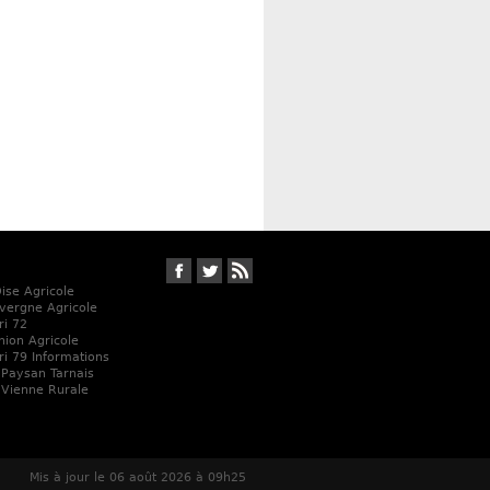
Suivez-nous sur Facebook
Suivez-nous sur Twitter
RSS
Oise Agricole
vergne Agricole
ri 72
Union Agricole
ri 79 Informations
 Paysan Tarnais
 Vienne Rurale
Mis à jour le 06 août 2026 à 09h25