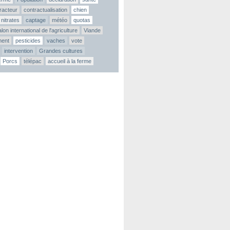
tracteur
contractualisation
chien
nitrates
captage
météo
quotas
lon international de l'agriculture
Viande
ment
pesticides
vaches
vote
intervention
Grandes cultures
Porcs
télépac
accueil à la ferme