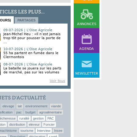
TICLES LES PLUS...
JOURS)
PARTAGES
ANNONCES
09-07-2026 | L'Oise Agricole
Jean-Michel Heu : «Il n’est jamais
trop tôt pour pousser la porte de
...
AGENDA
10-07-2026 | L'Oise Agricole
55 ha partent en fumée dans le
Clermontois
08-07-2026 | L'Oise Agricole
La bataille se jouera sur les parts
de marché, pas sur les volumes
NEWSLETTER
Voir tous
JETS D’ACTUALITÉ
elevage
lait
environnement
viande
sification
pac
budget
agroalimentaire
écheresse
ruralité
gestion
PAC
tion
distribution
eleveur
Foncier
machinisme
tourisme
Interview
Insee
erme
Population
déclaration
santé