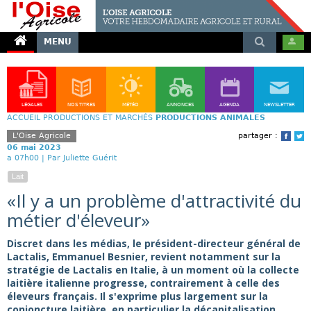
MENU
LÉGALES
NOS TITRES
MÉTÉO
ANNONCES
AGENDA
NEWSLETTER
ACCUEIL
PRODUCTIONS ET MARCHÉS
PRODUCTIONS ANIMALES
L'Oise Agricole
partager :
Face
T
06 mai 2023
a 07h00 |
Par Juliette Guérit
Lait
«Il y a un problème d'attractivité du
métier d'éleveur»
Discret dans les médias, le président-directeur général de
Lactalis, Emmanuel Besnier, revient notamment sur la
stratégie de Lactalis en Italie, à un moment où la collecte
laitière italienne progresse, contrairement à celle des
éleveurs français. Il s'exprime plus largement sur la
conjoncture laitière, en particulier la décapitalisation,