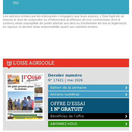
OU
Les opinions emises par les internautes n'engagent que leurs auteurs. L'Oise Agricole se
reserve le droit de suspendre ou d'interrompre la diffusion de tout commentaire dont le
contenu serait susceptible de porter atteinte aux tiers ou d'enfreindre les lois et reglements
en vigueur, et decline toute responsabilite quant aux opinions emises,
L'OISE AGRICOLE
Dernier numéro
N° 17421 | mai 2026
Edition de la semaine
Anciens numéros
OFFRE D’ESSAI
1 N° GRATUIT
Bénéficiez de l’offre
ABONNEZ-VOUS