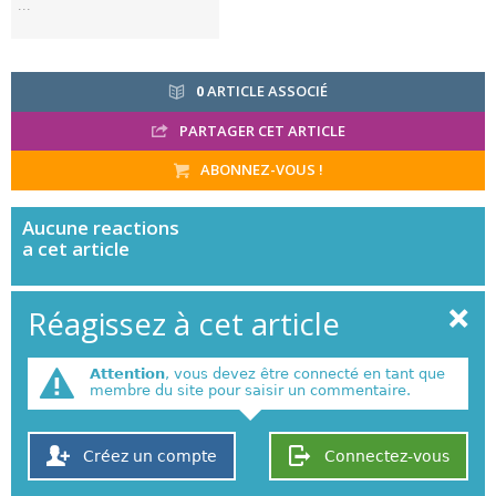
...
0
ARTICLE ASSOCIÉ
PARTAGER CET ARTICLE
ABONNEZ-VOUS !
Aucune
reactions
a cet article
Réagissez à cet article
Attention
, vous devez être connecté en tant que
membre du site pour saisir un commentaire.
Créez un compte
Connectez-vous