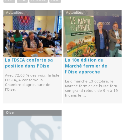
Cidre
Oise
Brasserie
Biere
Actualités
Actualités
La FDSEA conforte sa
La 18e édition du
position dans l'Oise
Marché fermier de
l'Oise approche
Avec 72,03 % des voix, la liste
FDSEA/JA conserve la
Le dimanche 13 octobre, le
Chambre d'agriculture de
Marché fermier de l'Oise fera
l'Oise.
son grand retour, de 9 h à 19
h dans le ...
Oise