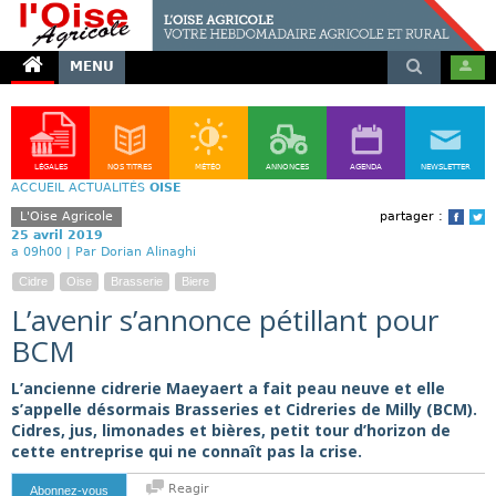
MENU
LÉGALES
NOS TITRES
MÉTÉO
ANNONCES
AGENDA
NEWSLETTER
ACCUEIL
ACTUALITÉS
OISE
L'Oise Agricole
partager :
Face
T
25 avril 2019
a 09h00 |
Par Dorian Alinaghi
Cidre
Oise
Brasserie
Biere
L’avenir s’annonce pétillant pour
BCM
L’ancienne cidrerie Maeyaert a fait peau neuve et elle
s’appelle désormais Brasseries et Cidreries de Milly (BCM).
Cidres, jus, limonades et bières, petit tour d’horizon de
cette entreprise qui ne connaît pas la crise.
Reagir
Abonnez-vous