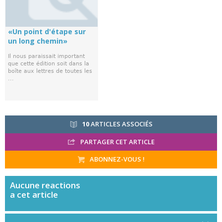
«Un point d'étape sur
un long chemin»
Il nous paraissait important
que cette édition soit dans la
boîte aux lettres de toutes les
...
10
ARTICLES ASSOCIÉS
PARTAGER CET ARTICLE
ABONNEZ-VOUS !
Aucune
reactions
a cet article