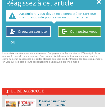
Réagissez à cet article
Attention
, vous devez être connecté en tant que
membre du site pour saisir un commentaire.
Créez un compte
Connectez-vous
OU
Les opinions emises par les internautes n'engagent que leurs auteurs. L'Oise Agricole se
reserve le droit de suspendre ou d'interrompre la diffusion de tout commentaire dont le
contenu serait susceptible de porter atteinte aux tiers ou d'enfreindre les lois et reglements
en vigueur, et decline toute responsabilite quant aux opinions emises,
L'OISE AGRICOLE
Dernier numéro
N° 17421 | mai 2026