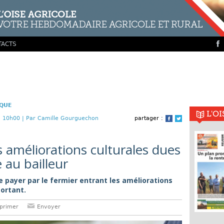
TACTS
IQUE
L'O
 10h00 |
Par Camille Gourguechon
partager :
Facebook
Twitter
 améliorations culturales dues
 au bailleur
e payer par le fermier entrant les améliorations
sortant.
primer
Envoyer