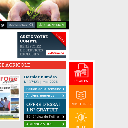
CONNEXION
Rechercher
ISE AGRICOLE
Dernier numéro
LÉGALES
N° 17421 | mai 2026
Edition de la semaine
Anciens numéros
OFFRE D’ESSAI
NOS TITRES
1 N° GRATUIT
Bénéficiez de l’offre
ABONNEZ-VOUS
MÉTÉO