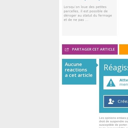
Lorsqu’on loue des petites
parcelles, il est possible de
déroger au statut du fermage
et de ne pas ...
PARTAGER CET ARTICLE
Aucune
Réagiss
reactions
a cet article
Att
memb
Crée
Les opinions emises p
droit de suspendre ou
susceptible de porter 