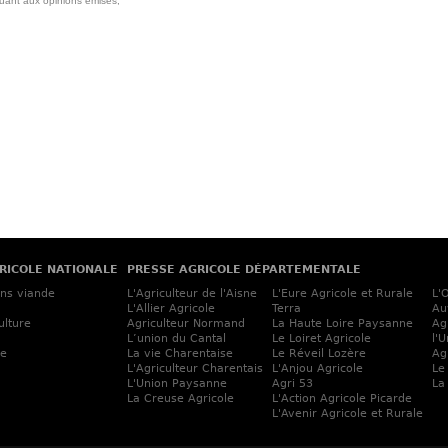
quant aux opinions emises,
RICOLE NATIONALE
PRESSE AGRICOLE DÉPARTEMENTALE
ins viande
L'Agriculteur de l'Aisne
L'Eure Agricole et Rurale
L'
L'Allier Agricole
Terra
Au
ulture
Agriculteur Normand
La Haute Loire Paysanne
Ag
L’union du Cantal
Le Loiret Agricole
l'
ne
La vie Charentaise
Le Réveil Lozère
Ag
L'Agriculteur Charentais
L'Anjou Agricole
Le
L'Union Paysanne
Agri 53
La
La Creuse Agricole
L'Action Agricole Picarde
L'Avenir Agricole et Rurale