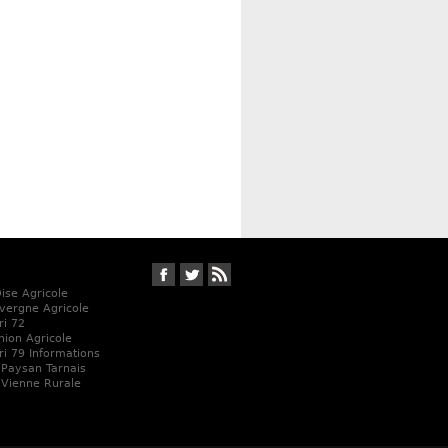
Suivez-nous sur Facebook
Suivez-nous sur Twitter
RSS
Oise Agricole
vergne Agricole
ri 72
Union Agricole
ri 79 Informations
 Paysan Tarnais
 Vienne Rurale