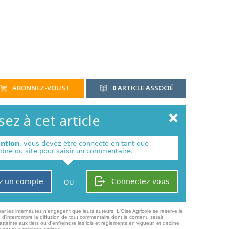
ABONNEZ-VOUS !
0
ARTICLE ASSOCIÉ
ez à cet article
ention
, vous devez être connecté en tant que
re du site pour saisir un commentaire.
z un compte
Connectez-vous
OU
ar les internautes n'engagent que leurs auteurs. L'Oise Agricole se reserve le
 d'interrompre la diffusion de tout commentaire dont le contenu serait
atteinte aux tiers ou d'enfreindre les lois et reglements en vigueur, et decline