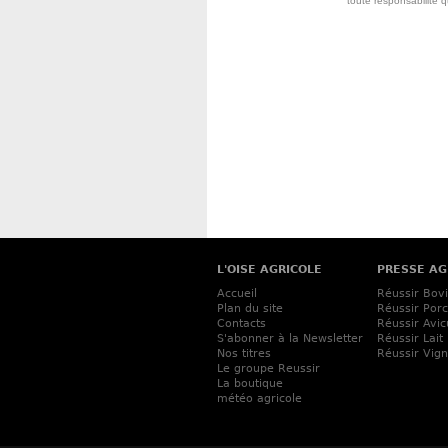
toute responsabilite 
L'OISE AGRICOLE
PRESSE AG
Accueil
Réussir Bov
Plan du site
Réussir Porc
Contacts
Réussir Avic
S'abonner à la Newsletter
Réussir Lait
Nos titres
Réussir Vig
Le groupe Reussir
La boutique
météo agricole