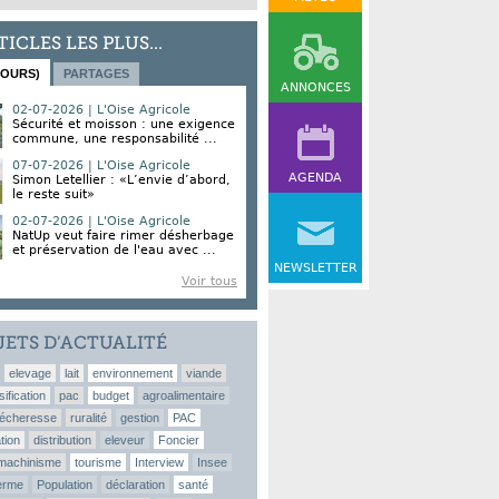
TICLES LES PLUS...
JOURS)
PARTAGES
ANNONCES
02-07-2026 | L'Oise Agricole
Sécurité et moisson : une exigence
commune, une responsabilité ...
07-07-2026 | L'Oise Agricole
AGENDA
Simon Letellier : «L’envie d’abord,
le reste suit»
02-07-2026 | L'Oise Agricole
NatUp veut faire rimer désherbage
et préservation de l'eau avec ...
NEWSLETTER
Voir tous
JETS D’ACTUALITÉ
elevage
lait
environnement
viande
sification
pac
budget
agroalimentaire
écheresse
ruralité
gestion
PAC
tion
distribution
eleveur
Foncier
machinisme
tourisme
Interview
Insee
erme
Population
déclaration
santé