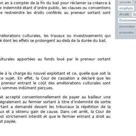
securite
un an à compter de la fin du bail pour réclamer sa créance à
te indemnité étant d’ordre public, les clauses ou conventions
ecophyto
 restreindre les droits conférés au preneur sortant sont
Arvalis
Sa
Environne
prevention
promotion
iorations culturales, les travaux ou investissements qui
 dont les effets se prolongent au-delà de la durée du bail.
ulturales apportées au fonds loué par le preneur sortant
e à la charge du nouvel exploitant et ce, quelle que soit la
ce sujet. En effet, la Cour de cassation a déclaré que les
preneur entrant le coût des améliorations culturales sont
 des sommes indûment perçues.
vait accepté conventionnellement de payer au bailleur une
égralement au fermier sortant à titre d’indemnité de sortie
ortant a demandé devant les tribunaux la répétition de la
eux et a obtenu gain de cause. Dans cet arrêt, la Cour de
t strictement interdit et que le fermier entrant a droit au
it payée.