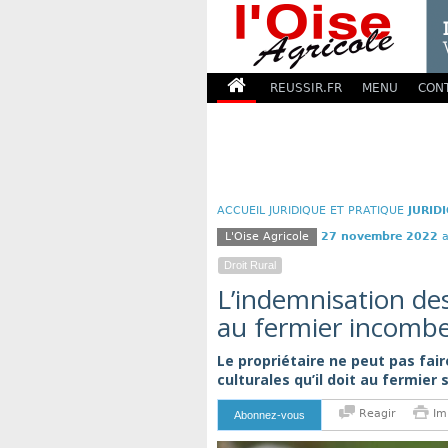
REUSSIR.FR
MENU
CON
ACCUEIL
JURIDIQUE ET PRATIQUE
JURID
L'Oise Agricole
27 novembre 2022
a
Droit Rural
L’indemnisation des
au fermier incombe
Le propriétaire ne peut pas fair
culturales qu’il doit au fermier 
Reagir
Im
Abonnez-vous