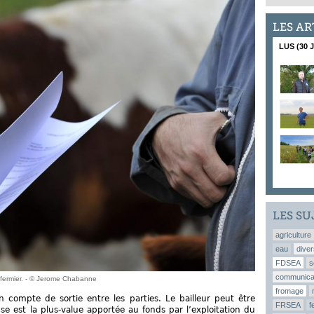
LES AR
LUS (30 
LES SU
agriculture
eau
diver
FDSEA
s
communica
u fermier. - © Jerome Chabanne
fromage
 un compte de sortie entre les parties. Le bailleur peut être
FRSEA
f
e est la plus-value apportée au fonds par l’exploitation du