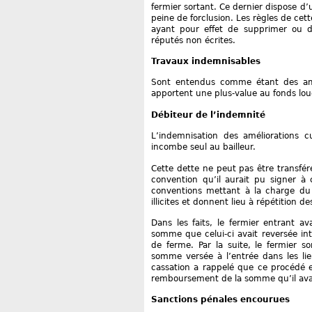
fermier sortant. Ce dernier dispose d’
peine de forclusion. Les règles de cet
ayant pour effet de supprimer ou de
réputés non écrites.
Travaux indemnisables
Sont entendus comme étant des amél
apportent une plus-value au fonds loué
Débiteur de l’indemnité
L’indemnisation des améliorations c
incombe seul au bailleur.
Cette dette ne peut pas être transféré
convention qu’il aurait pu signer à 
conventions mettant à la charge du 
illicites et donnent lieu à répétition
Dans les faits, le fermier entrant a
somme que celui-ci avait reversée int
de ferme. Par la suite, le fermier s
somme versée à l’entrée dans les li
cassation a rappelé que ce procédé es
remboursement de la somme qu’il ava
Sanctions pénales encourues