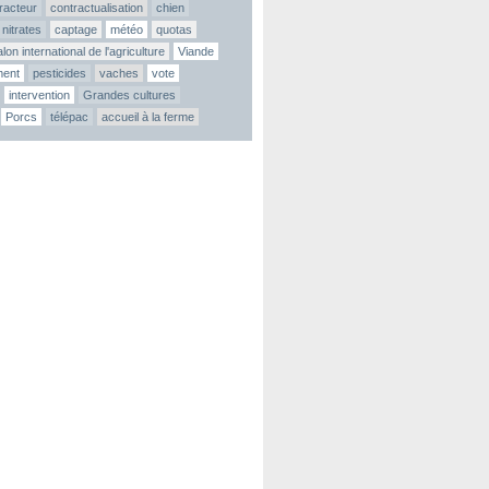
tracteur
contractualisation
chien
nitrates
captage
météo
quotas
lon international de l'agriculture
Viande
ment
pesticides
vaches
vote
intervention
Grandes cultures
Porcs
télépac
accueil à la ferme