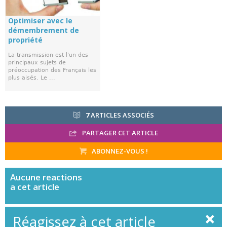
Optimiser avec le
démembrement de
propriété
La transmission est l'un des
principaux sujets de
préoccupation des Français les
plus aisés. Le ...
7
ARTICLES ASSOCIÉS
PARTAGER CET ARTICLE
ABONNEZ-VOUS !
Aucune
reactions
a cet article
Réagissez à cet article