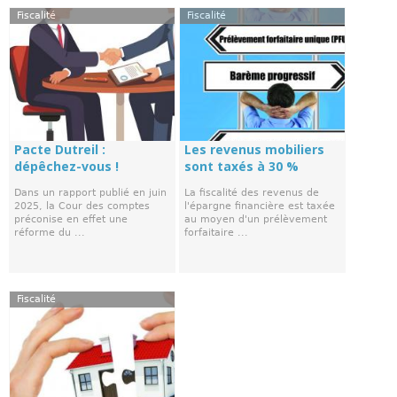
Fiscalité
Fiscalité
Pacte Dutreil :
Les revenus mobiliers
dépêchez-vous !
sont taxés à 30 %
Dans un rapport publié en juin
La fiscalité des revenus de
2025, la Cour des comptes
l'épargne financière est taxée
préconise en effet une
au moyen d'un prélèvement
réforme du ...
forfaitaire ...
Fiscalité