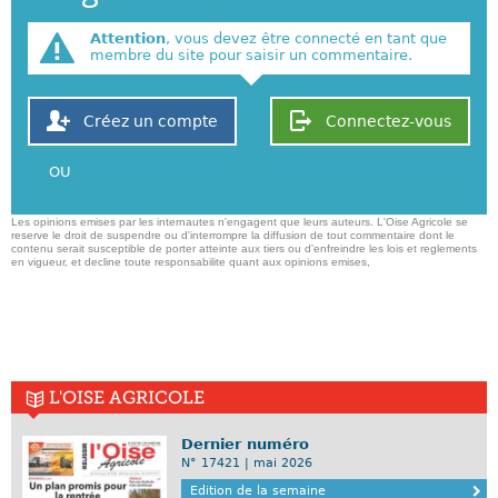
Attention
, vous devez être connecté en tant que
membre du site pour saisir un commentaire.
Créez un compte
Connectez-vous
OU
Les opinions emises par les internautes n'engagent que leurs auteurs. L'Oise Agricole se
reserve le droit de suspendre ou d'interrompre la diffusion de tout commentaire dont le
contenu serait susceptible de porter atteinte aux tiers ou d'enfreindre les lois et reglements
en vigueur, et decline toute responsabilite quant aux opinions emises,
L'OISE AGRICOLE
Dernier numéro
N° 17421 | mai 2026
Edition de la semaine