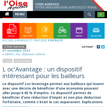
MENU
LÉGALES
NOS TITRES
MÉTÉO
ANNONCES
AGENDA
NEWSLETTER
ACCUEIL
JURIDIQUE ET PRATIQUE
FISCALITÉ
L'Oise Agricole
partager :
Face
T
07 novembre 2023
a 08h00 |
Par Stéphane Lefever
Fiscal
Loc'avantage
L oc'Avantage : un dispositif
intéressant pour les bailleurs
Le dispositif Loc'Avantage permet aux bailleurs qui louent
avec une décote de bénéficier d'une économie pouvant
aller jusqu'à 65 % d'impôts. Ce dispositif permet de
bénéficier d'une réduction d'impôt et non plus déduction
forfaitaire, comme c'était le cas auparavant. Explications