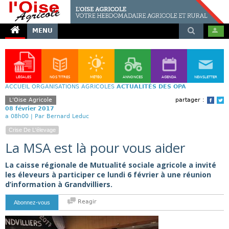
MENU
LÉGALES
NOS TITRES
MÉTÉO
ANNONCES
AGENDA
NEWSLETTER
ACCUEIL
ORGANISATIONS AGRICOLES
ACTUALITÉS DES OPA
L'Oise Agricole
partager :
Face
T
08 février 2017
a 08h00 |
Par Bernard Leduc
Crise De L'élevage
La MSA est là pour vous aider
La caisse régionale de Mutualité sociale agricole a invité
les éleveurs à participer ce lundi 6 février à une réunion
d’information à Grandvilliers.
Reagir
Abonnez-vous