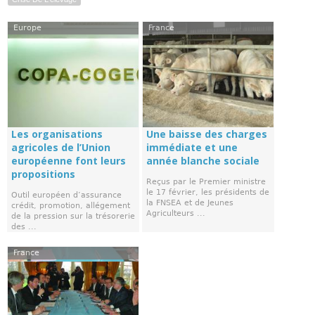
Europe
France
Les organisations
Une baisse des charges
agricoles de l’Union
immédiate et une
européenne font leurs
année blanche sociale
propositions
Reçus par le Premier ministre
le 17 février, les présidents de
Outil européen d’assurance
la FNSEA et de Jeunes
crédit, promotion, allégement
Agriculteurs ...
de la pression sur la trésorerie
des ...
France