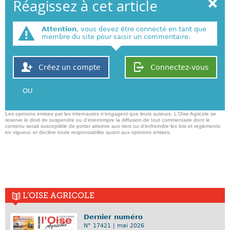
Réagissez à cet article
Attention
, vous devez être connecté en tant que
membre du site pour saisir un commentaire.
Créez un compte
Connectez-vous
OU
Les opinions emises par les internautes n'engagent que leurs auteurs. L'Oise Agricole se
reserve le droit de suspendre ou d'interrompre la diffusion de tout commentaire dont le
contenu serait susceptible de porter atteinte aux tiers ou d'enfreindre les lois et reglements
en vigueur, et decline toute responsabilite quant aux opinions emises,
L'OISE AGRICOLE
Dernier numéro
N° 17421 | mai 2026