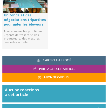
Un fonds et des
négociations tripartites
pour aider les éleveurs
Pour combler les problèmes
urgents de trésorerie des
producteurs, des mesures
concrètes ont été ...
0
ARTICLE ASSOCIÉ
PARTAGER CET ARTICLE
ABONNEZ-VOUS !
Aucune
reactions
a cet article