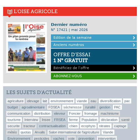
L'OISE AGRICOLE
Dernier numéro
N° 17421 | mai 2026
Edition de la semaine
Anciens numéros
OFFRE D’ESSAI
1 N° GRATUIT
Bénéficiez de l’offre
ABONNEZ-VOUS
LES SUJETS D’ACTUALITÉ
agriculture
elevage
lait
environnement
viande
eau
diversification
pac
budget
agroalimentaire
FDSEA
sécheresse
ruralité
gestion
PAC
communication
distribution
eleveur
Foncier
fromage
machinisme
tourisme
Interview
Insee
FRSEA
ferme
Population
déclaration
santé
securite
tracteur
contractualisation
chien
ecophyto
nitrates
captage
météo
quotas
Arvalis
Salon international de l'agriculture
Viande
Environnement
pesticides
vaches
vote
prevention
intervention