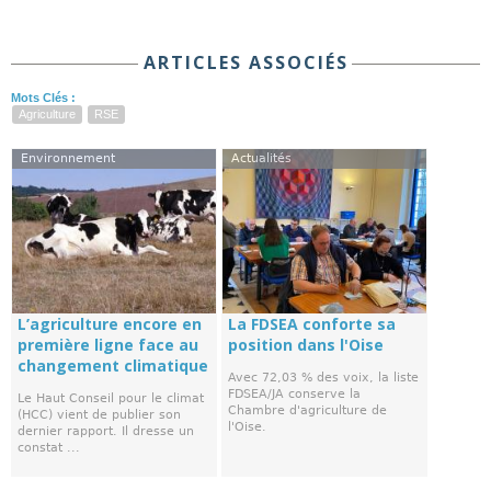
ARTICLES ASSOCIÉS
Mots Clés :
Agriculture
RSE
Environnement
Actualités
L’agriculture encore en
La FDSEA conforte sa
première ligne face au
position dans l'Oise
changement climatique
Avec 72,03 % des voix, la liste
FDSEA/JA conserve la
Le Haut Conseil pour le climat
Chambre d'agriculture de
(HCC) vient de publier son
l'Oise.
dernier rapport. Il dresse un
constat ...