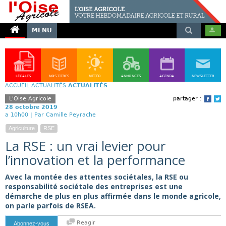
MENU
LÉGALES
NOS TITRES
MÉTÉO
ANNONCES
AGENDA
NEWSLETTER
ACCUEIL
ACTUALITÉS
ACTUALITÉS
L'Oise Agricole
partager :
Face
T
28 octobre 2019
a 10h00 |
Par Camille Peyrache
Agriculture
RSE
La RSE : un vrai levier pour
l’innovation et la performance
Avec la montée des attentes sociétales, la RSE ou
responsabilité sociétale des entreprises est une
démarche de plus en plus affirmée dans le monde agricole,
on parle parfois de RSEA.
Reagir
Abonnez-vous