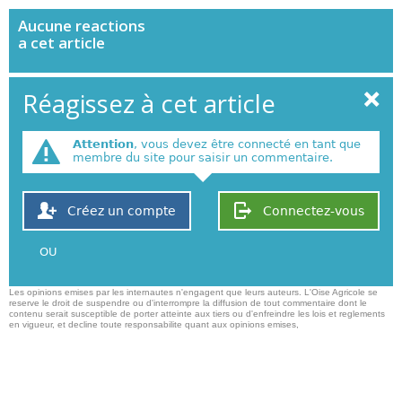
Aucune
reactions
a cet article
Réagissez à cet article
Attention
, vous devez être connecté en tant que
membre du site pour saisir un commentaire.
Créez un compte
Connectez-vous
OU
Les opinions emises par les internautes n'engagent que leurs auteurs. L'Oise Agricole se
reserve le droit de suspendre ou d'interrompre la diffusion de tout commentaire dont le
contenu serait susceptible de porter atteinte aux tiers ou d'enfreindre les lois et reglements
en vigueur, et decline toute responsabilite quant aux opinions emises,