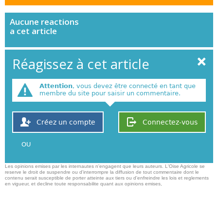
Aucune
reactions
a cet article
Réagissez à cet article
Attention
, vous devez être connecté en tant que
membre du site pour saisir un commentaire.
Créez un compte
Connectez-vous
OU
Les opinions emises par les internautes n'engagent que leurs auteurs. L'Oise Agricole se
reserve le droit de suspendre ou d'interrompre la diffusion de tout commentaire dont le
contenu serait susceptible de porter atteinte aux tiers ou d'enfreindre les lois et reglements
en vigueur, et decline toute responsabilite quant aux opinions emises,