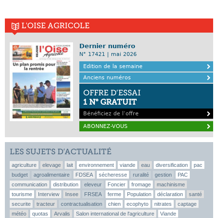
L'OISE AGRICOLE
Dernier numéro
N° 17421 | mai 2026
Edition de la semaine
Anciens numéros
OFFRE D’ESSAI
1 N° GRATUIT
Bénéficiez de l’offre
ABONNEZ-VOUS
LES SUJETS D’ACTUALITÉ
agriculture
elevage
lait
environnement
viande
eau
diversification
pac
budget
agroalimentaire
FDSEA
sécheresse
ruralité
gestion
PAC
communication
distribution
eleveur
Foncier
fromage
machinisme
tourisme
Interview
Insee
FRSEA
ferme
Population
déclaration
santé
securite
tracteur
contractualisation
chien
ecophyto
nitrates
captage
météo
quotas
Arvalis
Salon international de l'agriculture
Viande