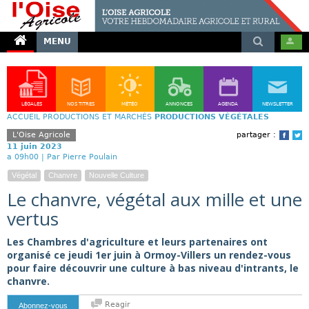
MENU
LÉGALES
NOS TITRES
MÉTÉO
ANNONCES
AGENDA
NEWSLETTER
ACCUEIL
PRODUCTIONS ET MARCHÉS
PRODUCTIONS VÉGÉTALES
L'Oise Agricole
partager :
Face
T
11 juin 2023
a 09h00 |
Par Pierre Poulain
Végétal
Chanvre
Nouvelle Culture
Le chanvre, végétal aux mille et une
vertus
Les Chambres d'agriculture et leurs partenaires ont
organisé ce jeudi 1er juin à Ormoy-Villers un rendez-vous
pour faire découvrir une culture à bas niveau d'intrants, le
chanvre.
Reagir
Abonnez-vous