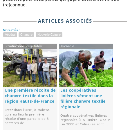
(re)connue.
ARTICLES ASSOCIÉS
Mots Clés :
Végétal
Chanvre
Nouvelle Culture
Productions végétales
Picardie
Une première récolte de
Les coopératives
chanvre textile dans la
linières sèment une
région Hauts-de-France
filière chanvre textile
régionale
C'est dans l'Oise, à Moliens,
qu'a eu lieu la première
Quatre coopératives linières
récolte d'une parcelle de 3
régionales (L.A. linière, Opalin,
hectares de ...
Lin 2000 et Calira) se sont ...