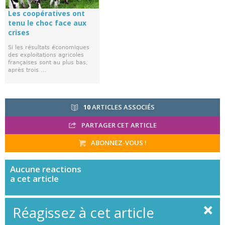
Les coopératives ont
tenu le choc face aux
crises
Si les résultats économiques
des exploitations agricoles
françaises sont au plus bas,
après trois ...
10
ARTICLES ASSOCIÉS
PARTAGER CET ARTICLE
ABONNEZ-VOUS !
Aucune
reactions
a cet article
Réagissez à cet article