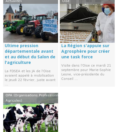
Actualités
Oise
Ultime pression
La Région s'appuie sur
départementale avant
Agrosphère pour créer
et au début du Salon de
une task force
l'agriculture
Visite dans l'Oise ce mardi 21
septembre pour Marie-Sophie
La FDSEA et les JA de l'Oise
Lesne, vice-présidente du
avaient appelé à mobilisation
Conseil ...
le jeudi 22 février, juste avant
...
OPA (Organisations Professionnelles
Agricoles)