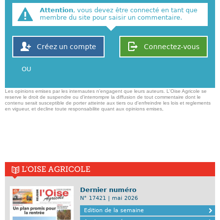
Attention
, vous devez être connecté en tant que
membre du site pour saisir un commentaire.
Créez un compte
Connectez-vous
OU
Les opinions emises par les internautes n'engagent que leurs auteurs. L'Oise Agricole se
reserve le droit de suspendre ou d'interrompre la diffusion de tout commentaire dont le
contenu serait susceptible de porter atteinte aux tiers ou d'enfreindre les lois et reglements
en vigueur, et decline toute responsabilite quant aux opinions emises,
L'OISE AGRICOLE
Dernier numéro
N° 17421 | mai 2026
Edition de la semaine