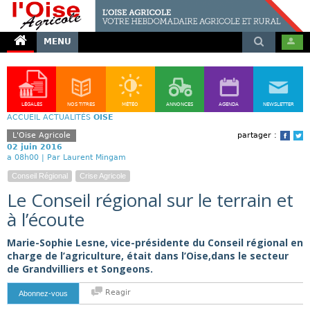
MENU
LÉGALES
NOS TITRES
MÉTÉO
ANNONCES
AGENDA
NEWSLETTER
ACCUEIL
ACTUALITÉS
OISE
L'Oise Agricole
partager :
Face
T
02 juin 2016
a 08h00 |
Par Laurent Mingam
Conseil Régional
Crise Agricole
Le Conseil régional sur le terrain et
à l’écoute
Marie-Sophie Lesne, vice-présidente du Conseil régional en
charge de l’agriculture, était dans l’Oise,dans le secteur
de Grandvilliers et Songeons.
Reagir
Abonnez-vous