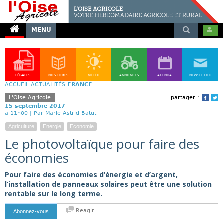
MENU
LÉGALES
NOS TITRES
MÉTÉO
ANNONCES
AGENDA
NEWSLETTER
ACCUEIL
ACTUALITÉS
FRANCE
L'Oise Agricole
partager :
Face
T
15 septembre 2017
a 11h00 |
Par Marie-Astrid Batut
Agriculture
Energie
Economie
Le photovoltaïque pour faire des
économies
Pour faire des économies d’énergie et d’argent,
l’installation de panneaux solaires peut être une solution
rentable sur le long terme.
Reagir
Abonnez-vous