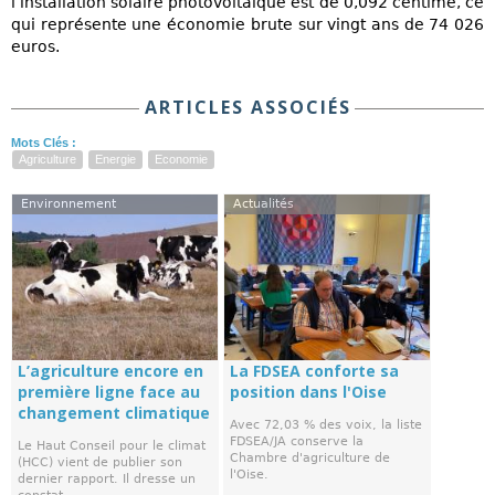
l’installation solaire photovoltaïque est de 0,092 centime, ce
qui représente une économie brute sur vingt ans de 74 026
euros.
ARTICLES ASSOCIÉS
Mots Clés :
Agriculture
Energie
Economie
Environnement
Actualités
L’agriculture encore en
La FDSEA conforte sa
première ligne face au
position dans l'Oise
changement climatique
Avec 72,03 % des voix, la liste
FDSEA/JA conserve la
Le Haut Conseil pour le climat
Chambre d'agriculture de
(HCC) vient de publier son
l'Oise.
dernier rapport. Il dresse un