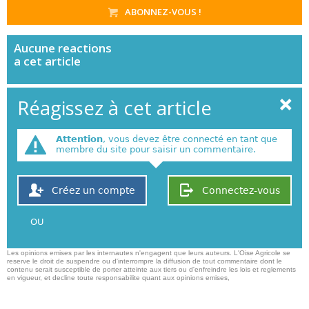
ABONNEZ-VOUS !
Aucune
reactions
a cet article
Réagissez à cet article
Attention
, vous devez être connecté en tant que
membre du site pour saisir un commentaire.
Créez un compte
Connectez-vous
OU
Les opinions emises par les internautes n'engagent que leurs auteurs. L'Oise Agricole se
reserve le droit de suspendre ou d'interrompre la diffusion de tout commentaire dont le
contenu serait susceptible de porter atteinte aux tiers ou d'enfreindre les lois et reglements
en vigueur, et decline toute responsabilite quant aux opinions emises,