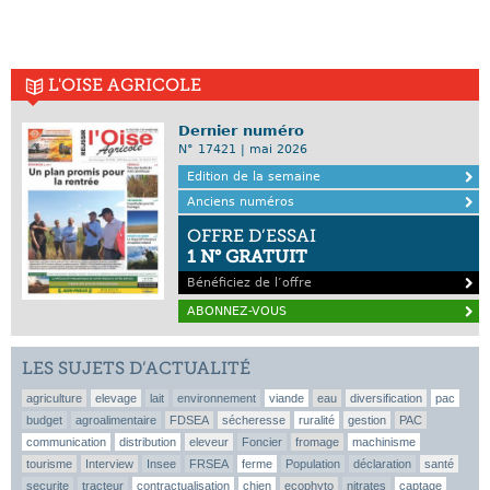
L'OISE AGRICOLE
Dernier numéro
N° 17421 | mai 2026
Edition de la semaine
Anciens numéros
OFFRE D’ESSAI
1 N° GRATUIT
Bénéficiez de l’offre
ABONNEZ-VOUS
LES SUJETS D’ACTUALITÉ
agriculture
elevage
lait
environnement
viande
eau
diversification
pac
budget
agroalimentaire
FDSEA
sécheresse
ruralité
gestion
PAC
communication
distribution
eleveur
Foncier
fromage
machinisme
tourisme
Interview
Insee
FRSEA
ferme
Population
déclaration
santé
securite
tracteur
contractualisation
chien
ecophyto
nitrates
captage