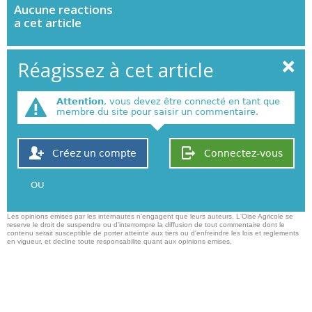
Aucune
reactions
a cet article
Réagissez à cet article
Attention
, vous devez être connecté en tant que
membre du site pour saisir un commentaire.
Créez un compte
Connectez-vous
OU
Les opinions emises par les internautes n'engagent que leurs auteurs. L'Oise Agricole se
reserve le droit de suspendre ou d'interrompre la diffusion de tout commentaire dont le
contenu serait susceptible de porter atteinte aux tiers ou d'enfreindre les lois et reglements
en vigueur, et decline toute responsabilite quant aux opinions emises,