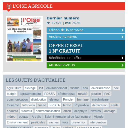
L'OISE AGRICOLE
Dernier numéro
N° 17421 | mai 2026
Edition de la semaine
Anciens numéros
OFFRE D’ESSAI
1 N° GRATUIT
Bénéficiez de l’offre
ABONNEZ-VOUS
LES SUJETS D’ACTUALITÉ
agriculture
elevage
lait
environnement
viande
eau
diversification
pac
budget
agroalimentaire
FDSEA
sécheresse
ruralité
gestion
PAC
communication
distribution
eleveur
Foncier
fromage
machinisme
tourisme
Interview
Insee
FRSEA
ferme
Population
déclaration
santé
securite
tracteur
contractualisation
chien
ecophyto
nitrates
captage
météo
quotas
Arvalis
Salon international de l'agriculture
Viande
Environnement
pesticides
vaches
vote
prevention
intervention
Grandes cultures
promotion
Porcs
télépac
accueil à la ferme