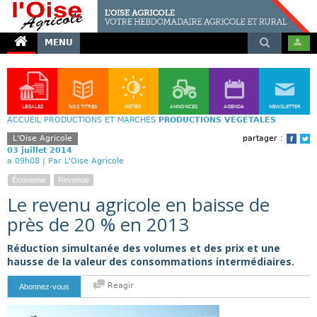
MENU
LÉGALES
NOS TITRES
MÉTÉO
ANNONCES
AGENDA
NEWSLETTER
ACCUEIL
PRODUCTIONS ET MARCHÉS
PRODUCTIONS VÉGÉTALES
L'Oise Agricole
partager :
Face
T
03 juillet 2014
a 09h08 |
Par L'Oise Agricole
Économie
Revenue
Le revenu agricole en baisse de
près de 20 % en 2013
Réduction simultanée des volumes et des prix et une
hausse de la valeur des consommations intermédiaires.
Reagir
Abonnez-vous